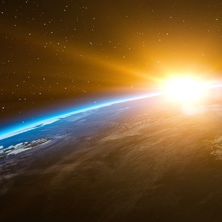
Du jamais vu dans une affaire de presse : le j
directeur de la publication de Libération de m
domicile pour une banale affaire de diffamation.
Un ex-PDG de Libération brutalement interpellé
Quand il arrive dans les locaux de Libération,
trace des menottes au poignet. Journalist
direction du journal, Vittorio de Filippis a été 
de mai à décembre 2006. Il vient de passer pl
police du Raincy (Seine-Saint-Denis), la co
matinée de ce vendredi au tribunal de grand
examen. Il est pâle, fatigué, outré.
« J’ai été réveillé vers 6h40 ce matin par des
maison, raconte-t-il. Je suis descendu ouvrir et
hommes et une femme portant des brassards, e
police avec un autre policier à l’intérieur. »
Les représentants de l’ordre lui disent qu’i