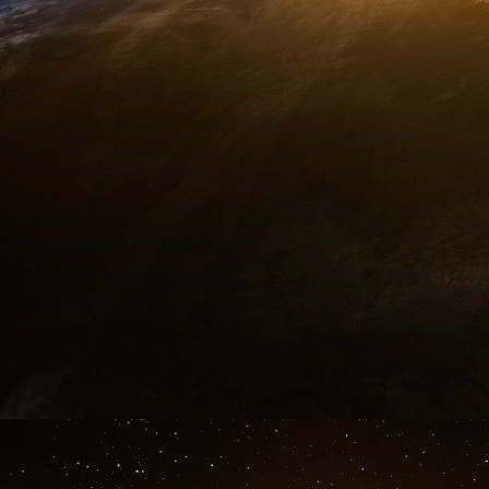
dans ce cas-là elle m’auditionnera et je serai li
Le journaliste accepte donc de se laisser foui
tourner et de tousser.
Rhabillé, il est menotté « mais cette fois av
gendarmes dans les couloirs interminables d
Josié, vice-présidente du tribunal de grande in
10 h 40. Dans le bureau de la juge, les gendar
« au départ », selon Vittorio de Filipis, « a l
convoqué parce qu’elle a déjà procédé à de n
le cadre de l’affaire Niel et qu’il a toujours été «
Le journaliste lui répond alors que, comme po
articles écrits par des journalistes de Libérati
journal. Et il demande alors à parler à ceux-c
me lit une liste d’adresses d’avocats dans laquel
Puis Vittorio de Filippis refuse de répondre 
hausse le ton. Mais, en l’absence de ses avo