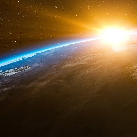
Live Peep-Show, emploie une quinzaine de jeu
Mais en cabine, on ne touche pas qu’avec le
Ruymbeke, spécialiste des affaires financières
« variété des contacts physiques » avec le m
off-shore : « Caresses par le client sur les sei
de godemichés ou de vibromasseurs dans le
client, intromission par les danseuses de ces
clients. » Les gestionnaires locaux sont renv
après avoir admis la réalité de ces prestatio
Fernand Develter, qui avaient investi 200 000 
ils au courant ? Le juge Van Ruymbeke accord
doute », Niel ne s’étant jamais rendu sur plac
car, lors d’une tournée d’inspection anony
artistes de lui faire une fellation
: pour s’ass
t-il aux enquêteurs,
« grandement satisfait »
« ces pratiques devaient être habituelles pour lu
Lettre anonyme.
Xavier Niel ne se voit plus reprocher que d