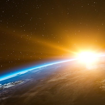
Ce matin, le ton est vite monté entre les polici
remarquer qu’ils ont profité de son portail sans
« Habillez-vous, on vous emmène », répliquen
portable dont l’alarme-réveil se déclenche. «
de Filippis. Réveillé par le bruit, mon fils aîné
frère, 10 ans, ne sort pas de sa chambre mais j’a
a très mal vécu ce moment… Je dis aux flics q
comporter. Réponse devant mon fils : « Vous, vou
temps de rassurer mon fils, de lui dire que j
concerne le journal et qu’il est en train d’as
l’absence de ma femme qui est en déplacemen
d’aller lui aussi en cours. »
Les policiers emmènent le journaliste au commi
7h10. Au commissariat, des policiers lui lisent 
de l’affaire Niel dont il s’agit et particulièrem
paru sur le site liberation.fr. Après lecture 