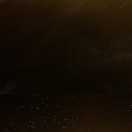
plusieurs reprises la présence des avocats du j
Vittorio De Filippis refuse alors de signer quo
boulonné au sol, dont pendent plusieurs paires
la Charte d’accueil du commissariat ».
D’autres policiers demandent au journaliste de v
7h30. Trois policiers viennent le chercher, lu
et le menottent. Puis ils le conduisent à une v
voiture, les policiers se réjouissent de pouvoir 
8h30. Vittorio de Filippis est emmené dans les
hommes ».
« On contrôle mon identité puis on m’emmène 
en béton derrière lequel se trouvent trois polic
de Filippis. Derrière eux, un mur de casiers qu
transit ». On me demande de vider mes po
papiers d’identité, ils isolent ma carte de pr
mes effets. A aucun moment, jusqu’alors, je n’a