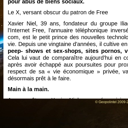
pour abus de biens sociaux.
Le X, versant obscur du patron de Free
Xavier Niel, 39 ans, fondateur du groupe Ili
l’Internet Free, l’annuaire téléphonique inve
com, est le petit prince des nouvelles technol
vie. Depuis une vingtaine d’années, il cultive en
peep- shows et sex-shops, sites pornos, 
Cela lui vaut de comparaître aujourd’hui en c
après avoir échappé aux poursuites pour proxé
respect de sa « vie économique » privée, va
désormais prêt à le faire.
Main à la main.
Aux enquêteurs, Xavier Niel a exposé sa vision 
© Geopolintel 2009-2
« Retour sur investissement intéressant et non 
pudeur, il leur a confessé : « Ces espèces ut
même sensation de gain que l’argent que je 
de télécommunications. » D’autant que Xavier N