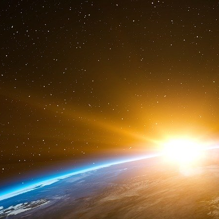
« Je me retrouve en slip devant eux, ils refou
baisser mon slip, de me tourner et de tousser tr
Le journaliste s’exécute puis se rhabille, mais
batterie de son portable. et tous ses papiers et 
9h30. Les policiers l’accompagnent dans une cell
« La pièce comporte une table, un rouleau de 
sur laquelle sont posées deux couvertures
m’asseois sur la table pour éviter les cafards et
10 heures. Deux gendarmes viennent le cherc
paravent en béton qui se trouve dans le long cou
Ils lui demandent de se déshabiller complèteme
« Je signale alors que j’ai déjà été fouillé d
plus tôt et je refuse de baisser mon slip à nou
situation et mon énervement, ils me répondent
appeler la juge devant mon refus. Celle-ci leur