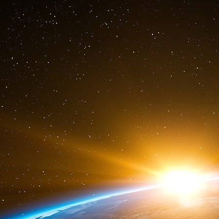
verbal avec elle.
La juge lui fait signer le procès-verbal de l’en
« diffamation ». Elle lui demande s’il sera joign
Ensuite, les deux gendarmes reconduisent Vitt
couloirs du TGI — « mais cette fois je ne suis 
et ses effets. Et le libèrent.
11h30. Sur le trottoir devant le TGI, Vittorio d
du journal et la direction de Libération.
Aussitôt informée, la Société civile des pers
journal) dénonce, dans un communiqué, « ces 
manifester sa solidarité vis à vis de Vittorio de
des autorités politiques et judiciaires. Nous 
délais sur ces méthodes. »
e
L’un des avocats de Libération, M
Jean-Pau
interpellation, « une première », selon lui,
l’avocat de Libération depuis 1975 et c’est 