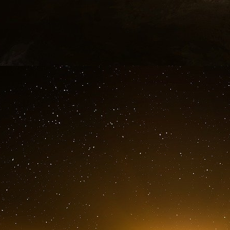
son partenaire historique dans Iliad, Fernand 
actions. Le prix de cession étant discutable, 
main à la main : 9 100 euros mensuels, sur une
Niel et Develter se sont rencontrés au milieu
QG des employés de sex-shops de la rue Saint
de pouvoir à la Société générale, prend sous so
maths sup, « brillant mais désargenté ». Ense
puis investissent 500 000 euros dans une diza
établissements, le New Sex Paradise, leur vau
associés, gérants effectifs de cet Eros ce
(ils seront condamnés en 2003 à deux ans d
entendu comme simple témoin), il faut les éloi
capital, 7 300 modestes euros, est complété 
Niel admet s’être remboursé à la bonne fr
mois sur les recettes non déclarées du New
A Strasbourg, l’alerte est encore plus chaude
nommément Niel et Develter. Leur établissem