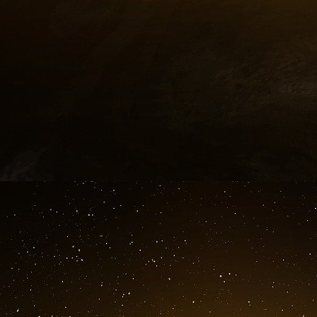
contre lui. « J’imagine tout de suite que cel
laquelle j’ai été PDG et directeur de publica
l’affaire Xavier Niel, du nom du fondateur de Fr
que c’est tout simplement l’affaire la plus ré
répondre comme directeur de publication. Et ce
les avocats de Libération, Jean-Paul Lévy et
Xavier Niel a déjà attaqué plusieurs fois en
Renaud Lecadre, auteur d’articles dans le 
évoquant les démêlés judiciaires du fondate
Vittorio de Filippis a chaque fois été convoqu
engagée : l’article 42 de la loi sur la presse d
publication d’un journal est « l’auteur principal
particulier alors que le journaliste auteur du pa
Mais Xavier Niel et la société Free ont 
procès qui se sont tenus au deuxième trimes
été condamnés à verser des dommages et 
abusives.