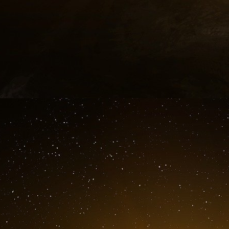
plusieurs centaines de milliers d’euros. La m
une lettre anonyme dénonçait ­ excusez du 
accusée de recycler l’argent du proxén
(l’organisme anti- blanchiment) y allait au
parquet
. A l’arrivée, une minable affaire d’env
« risques » inhérents à l’industrie du sexe, mai
que le « résidu de ce qu’il faisait il y a une 
Catherine Toby. A la fin des années 90, Xavier
sexe : candidat à la reprise du Palace (une b
« roi du porno »
avait été brandi pour lui barr
moment, la banque d’affaires Goldman Sachs 
Depuis, sa soeur Véronique porte parfois des pa
« faux nez ». En 2004, Xavier lui offre un Land
sa passivité arrangeante », estime le juge
n’avait pas le droit d’offrir un cadeau de 45 0
septembre 2006
Un ex-PDG de Libération brutalement