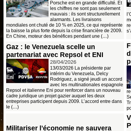
Porsche est en grande difficulté. Et
les chiffres ne sont pas seulement
mauvais : ils sont structurellement
l’
alarmants. Les livraisons
mo
mondiales ont chuté de 10 % en 2025, ce qui représente
re
la baisse la plus forte depuis la crise financière de 2009.
s’
En Chine, moteur des bénéfices pendant une (…)
F
Gaz : le Venezuela scelle un
d
partenariat avec Repsol et ENI
p
28/04/2026
13/03/2026 La présidente par
intérim du Venezuela, Delcy
Rodriguez, a signé jeudi un accord
avec les multinationales espagnole
Repsol et italienne Eni pour renforcer dans un nouveau
re
cadre juridique un projet gazier auquel les deux
Se
entreprises participent depuis 2009. L’accord entre dans
Tr
le (…)
po
V
P
Militariser l’économie ne sauvera