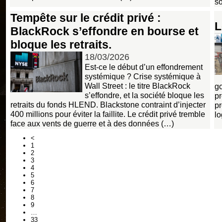
s
Tempête sur le crédit privé :
L
BlackRock s’effondre en bourse et
bloque les retraits.
18/03/2026
Est-ce le début d’un effondrement
systémique ? Crise systémique à
Wall Street : le titre BlackRock
go
s’effondre, et la société bloque les
pr
retraits du fonds HLEND. Blackstone contraint d’injecter
p
400 millions pour éviter la faillite. Le crédit privé tremble
l
face aux vents de guerre et à des données (…)
<
1
2
3
4
5
6
7
8
9
…
33