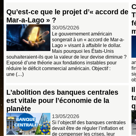
C
Qu’est-ce que le projet d’« accord de
T
Mar-a-Lago » ?
f
30/05/2026
m
Le gouvernement américain
songerait à un « accord de Mar-a-
Lago » visant à affaiblir le dollar.
Mais pourquoi les États-Unis
souhaiteraient-ils que la valeur de leur devise diminue ?
ar
Exposé d’une théorie aux fondations instables pour
fi
réduire le déficit commercial américain. Objectif :
si
une (…)
ob
I
L’abolition des banques centrales
t
est vitale pour l’économie de la
q
planète
13/05/2026
Si l’objectif des banques centrales
devait être de réguler l’inflation et
de compenser les crises, leur