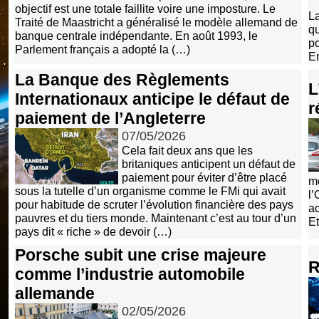
objectif est une totale faillite voire une imposture. Le
La
Traité de Maastricht a généralisé le modèle allemand de
qu
banque centrale indépendante. En août 1993, le
po
Parlement français a adopté la (…)
E
La Banque des Règlements
L
Internationaux anticipe le défaut de
r
paiement de l’Angleterre
07/05/2026
Cela fait deux ans que les
britaniques anticipent un défaut de
paiement pour éviter d’être placé
mo
sous la tutelle d’un organisme comme le FMi qui avait
l’
pour habitude de scruter l’évolution financière des pays
a
pauvres et du tiers monde. Maintenant c’est au tour d’un
Et
pays dit « riche » de devoir (…)
Porsche subit une crise majeure
R
comme l’industrie automobile
allemande
02/05/2026