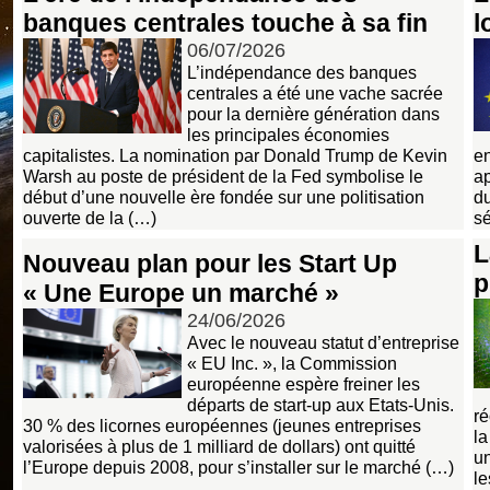
banques centrales touche à sa fin
l
06/07/2026
L’indépendance des banques
centrales a été une vache sacrée
pour la dernière génération dans
les principales économies
capitalistes. La nomination par Donald Trump de Kevin
en
Warsh au poste de président de la Fed symbolise le
ap
début d’une nouvelle ère fondée sur une politisation
du
ouverte de la (…)
s
L
Nouveau plan pour les Start Up
p
« Une Europe un marché »
24/06/2026
Avec le nouveau statut d’entreprise
« EU Inc. », la Commission
européenne espère freiner les
départs de start-up aux Etats-Unis.
ré
30 % des licornes européennes (jeunes entreprises
la
valorisées à plus de 1 milliard de dollars) ont quitté
un
l’Europe depuis 2008, pour s’installer sur le marché (…)
le