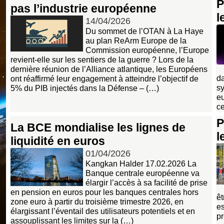
P
pas l’industrie européenne
l
14/04/2026
Du sommet de l’OTAN à La Haye
au plan ReArm Europe de la
Commission européenne, l’Europe
revient-elle sur les sentiers de la guerre ? Lors de la
dernière réunion de l’Alliance atlantique, les Européens
da
ont réaffirmé leur engagement à atteindre l’objectif de
s
5% du PIB injectés dans la Défense – (…)
e
ce
P
La BCE mondialise les lignes de
l
liquidité en euros
01/04/2026
Kangkan Halder 17.02.2026 La
Banque centrale européenne va
élargir l’accès à sa facilité de prise
en pension en euros pour les banques centrales hors
êt
zone euro à partir du troisième trimestre 2026, en
e
élargissant l’éventail des utilisateurs potentiels et en
p
assouplissant les limites sur la (…)