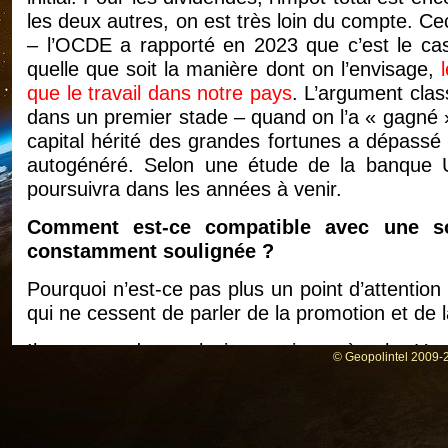
les deux autres, on est très loin du compte. 
– l’OCDE a rapporté en 2023 que c’est le c
quelle que soit la manière dont on l’envisage,
que le travail dans notre pays
. L’argument class
dans un premier stade – quand on l’a « gagné » 
capital hérité des grandes fortunes a dépassé p
autogénéré. Selon une étude de la banque UB
poursuivra dans les années à venir.
Comment est-ce compatible avec une soc
constamment soulignée ?
Pourquoi n’est-ce pas plus un point d’attentio
qui ne cessent de parler de la promotion et de la
Il y a sans doute plusieurs raisons à cela. L’
© Geopolintel 2009-2
dans le reste du monde,
les « 1 % » ont une d
à leur nombre
. Une fois que vous appar
automatiquement plus d’occasions de vous ad
décideurs politiques.
Autrement dit : les (super)