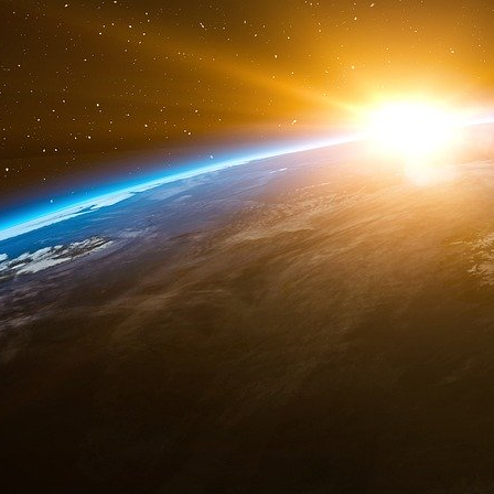
celle des guerres mondiales et des révolutions.
Si nous voulons éviter cette dernière, ce qui se d
trouver les moyens de corriger cette dynamique. O
la renforçant.
Certains membres des « Millionaires for Human
sont des entrepreneurs prospères. Tous ont 
soins de santé bien financés. Tous sont conv
monde n’est pas seulement un problème pour 
mais qu’elle est en fin de compte nocive pour 
saine a besoin d’un niveau sain de fair-play e
voyons très clairement que les règles du jeu 
néfastes pour le tissu social, et la polarisati
égalitaires montre qu’elles mettent également 
Pas besoin de mesures radicales pour atténuer
plus équitable. Les possibilités sont nombr
politiques est très simple : tenez moins c
équitables, en taxant davantage le capital et moi