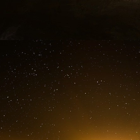
Et comme on les écoute, le moment est peut-
fortunés, nous sentons bien que la charge fisc
voyons combien
il est plus facile de faire fru
du travail.
Mauvaise nouvelle pour tout le monde
Le journal De Tijd a estimé qu’en 2021, les 
milliards d’euros (!) à des gestionnaires de p
investi pour « surperformer l’inflation », c’est-
Gérer son patrimoine n’a rien de nouveau,
nécessaires et importants, mais une telle acc
riches et les pauvres, et il arrive un momen
devient désavantageux pour tous.
Sur ce fossé grandissant, l’histoire nous appre
par Walter Scheidel dans The Great Leveler. P
de l’éviter, et, deuxièmement, que la persista
une remise à zéro brutale qui s’accompagne