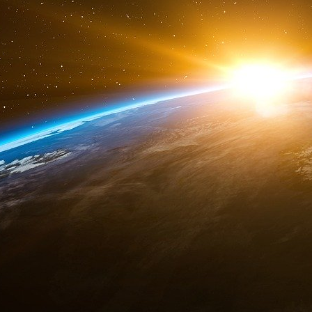
et 2021 à Boston, New York et Paris, depuis un
suite impliquée dans le collectif prOWd. Et
sensibilisée à la diversité et à l’inclusion dès l
fait son coming out et a vécu un véritable 
ensuite fait partie de l’association LGBT All
s’engager dans le groupe d’inclusion des coll
Deux autres consultants en stratégie ont été 
Cercle dans une autre catégorie, celle de
quarantaine de lauréats, Florent Couasnon, 
Anthonioz, case team leader chez Roland Ber
Out, premier programme de mentoring à desti
LGBTQI+ en France.
Consultor