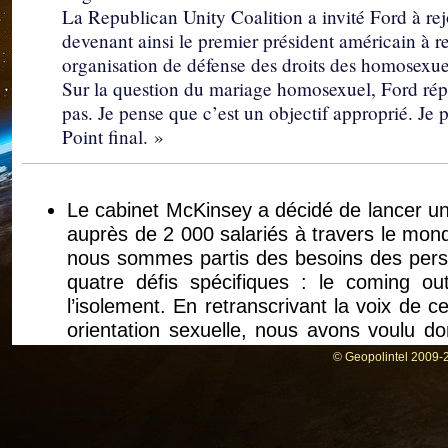
La Republican Unity Coalition a invité Ford à rej
devenant ainsi le premier président américain à r
organisation de défense des droits des homosexue
Sur la question du mariage homosexuel, Ford répon
pas. Je pense que c’est un objectif approprié. Je p
Point final. »
Le cabinet McKinsey a décidé de lancer u
auprès de 2 000 salariés à travers le monde
nous sommes partis des besoins des pers
quatre défis spécifiques : le coming out
l’isolement. En retranscrivant la voix de c
orientation sexuelle, nous avons voulu 
des actions qui répondront aux besoins 
© Geopolintel 2009-2
François Bacquet, directeur associé de Mc
Trois consultants lauréats 2022 de la « cau