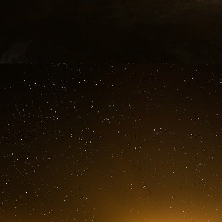
Héloïse Dheilly d’Oliver Wyman, Florent Cou
Berger : ils sont trois consultants en stratég
des LGBT+) à avoir été mis à l’honneur de l’
Modèles LGBT+ et Allié·es (comme sont no
soutiennent).
Dans la catégorie Allié·es leaders, et parm
représentante du secteur conseil, Héloïse 
Wyman, référente au bureau parisien du prOW
œuvre pour la diversité et l’inclusion des per
reçu ce prix. C’est une marque de reconnaissa
nous faisons chez Oliver Wyman en matière d’in
que la parole se libère et que les mentalités év
que la responsabilité de la diversité et de l’i
seules épaules de cette minorité que sont l
majorité – et c’est la même chose pour la cau
question de l’inclusion devienne un non-sujet d
Dheilly.
Cette ingénieure des Ponts ParisTech (2015), 