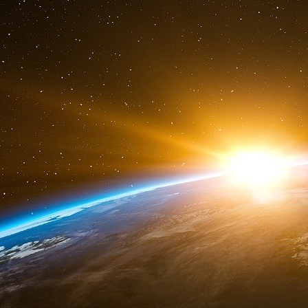
En comparaison, les géants du secteur agricol
d’institutions financières internationales 
reconstruction et le développement (BERD) e
(BEI), sans compter les aides régulières 
d’exonération d’impôts et de subventions. P
années, Kernel, MHP, Astarta, toutes dans le t
ukrainiennes si l’on considère la surface tota
Kernel a reçu 248 millions de dollars en plus
reçu environ 235 millions de dollars de la BER
BEI en 2014, et Astarta a reçu 95 millions de
60 millions de la BEI en 2014. Ce faisant, n
étrangères comme la BERD et la BEI financent 
plus puissantes et les plus gros propriétaires d
entreprises aux mains des personnes parmi l
e
MHP, Yuri Kosyuk, a en effet été classé 11
for
Verevskiy, le fondateur de Kernel, était classé 
La réforme agricole, en bonne voie pour atte