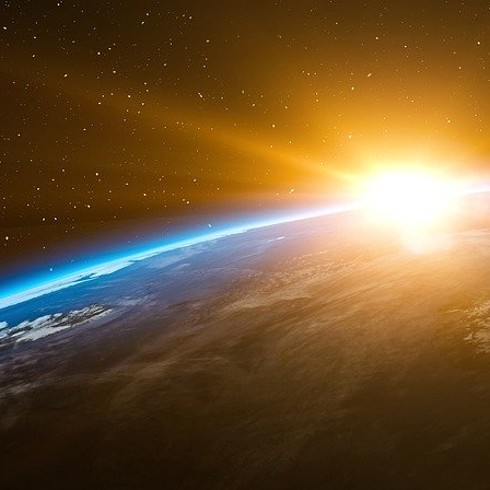
Même lorsque les locataires sont de petits a
moyenne, la loi permet le transfert des droit
qui récrée finalement la dynamique des année
revendaient les titres distribués lors de la pr
qui accumulaient une grande partie des terres.
De plus, selon le Réseau ukrainien de déve
privatisées sont louées par de grandes exploit
sorte que les terres ne seront pas accessibles
seront soumis à la concurrence des grands g
toujours l’avantage avec leur fortune.
Du fait de la corruption galopante et d’un Éta
craignent d’être privés de moyens légaux p
concurrence des grands groupes agricoles. P
inquiétude face à cette loi est qu’elle pu
illégalement des terres, en créant une entrepris
par le flou juridique. Les contrats les plus 
Ukraine, ont été conclus par des entreprises 
afin d’obtenir un titre de propriété.