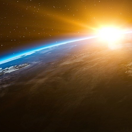
Ouverture du marché des terres agricoles
La loi 552-IX a mis fin au moratoire et autori
er
hectares de terres à partir du 1
juillet 2021.
à-dire les entreprises) pourront acheter jusq
2024. Les banques pourront saisir une terre
vendre aux enchères pour un usage agrico
personnes physiques ou morales qui louent un 
être prioritaires pour l’achat du terrain en cas
Une ancienne interdiction empêche les particuli
des terres en Ukraine sera maintenue, bien que 
Le gouvernement et les institutions internat
comme un moyen de « libérer » le plein poten
rendant le secteur plus attractif pour les inve
directeur de la Banque mondiale d’Europe de l’
jouir de son potentiel économique et d’amélio
sondage d’avril 2021, cette rhétorique rencontr
ukrainien, avec plus de 64 % de la population 