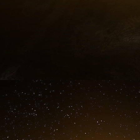
De plus, si l’on examine cette nouvelle loi, l’in
ne s’applique pas aux détenteurs de la dette 
droit saisir la terre d’un petit agriculteur po
exploitants agricoles.
Des profits au détriment des petits exploita
La Banque Mondiale a présenté le nouveau 
financement pour les agriculteurs. Cependant,
petits agriculteurs accèderont aux prêts de
mécanismes institutionnels. Le gouvernement 
aux petits agriculteurs avec le soutien de la B
de 150 millions de dollars à une grande b
redistribué aux petites et moyennes entrep
Association agraire ukrainienne (Ukrainia
gouvernement n’est pas du tout adaptée.
gouvernementale a été réellement distribuée 
hryvnia, soit 7,4 millions de dollars états-uniens