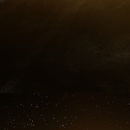
30 après la désastreuse privatisation des t
années 1990, les institutions financières inte
mondiale ont réussi à faire lever le moratoire 
des terres ukrainiennes aux mains des grands 
L’analyse développée ici montre clairement
agricoles en Ukraine permettra aux oligarque
continuer d’accaparer la terre, tout en satisfai
et des banques. Malheureusement, ce sera la
agricoles et des citoyens ukrainiens qui devron
Oakland Institute