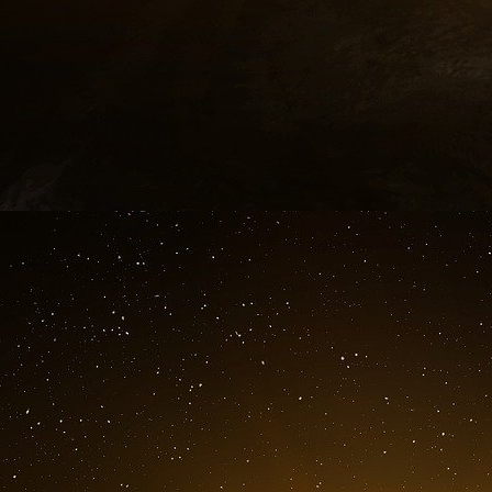
agricole.
La méfiance des Ukrainiens est palpable. L’effe
la croissance économique reste l’argument clé
la société financière internationale (IFC), la d
privé, lever le moratoire sur la vente de terre
de croissance du PIB ukrainien annuel penda
serait principalement due à « l’éjection des pro
à l’extension des producteurs aux bénéfices l
du prix des terres. » Cela signifie que la Banq
agricole, fera disparaitre les petits agriculteurs
La loi de réforme agricole rendra l’acc
agriculteurs
Les petits exploitants agricoles ne pourront p
cause des prix élevés, mais aussi parce que 
les agriculteurs espèrent bénéficier du droit d
locataires actuels, cette clause peut encourag
plus puissants, puisque de nombreux locataire