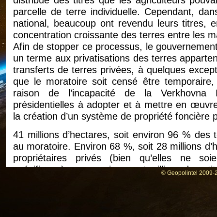
parcelle de terre individuelle. Cependant, d
national, beaucoup ont revendu leurs titres,
concentration croissante des terres entre les m
Afin de stopper ce processus, le gouvernement 
un terme aux privatisations des terres apparte
transferts de terres privées, à quelques except
que le moratoire soit censé être temporaire, 
raison de l’incapacité de la Verkhovna 
présidentielles à adopter et à mettre en œuvre
la création d’un système de propriété foncière p
41 millions d’hectares, soit environ 96 % des 
au moratoire. Environ 68 %, soit 28 millions d’
propriétaires privés (bien qu’elles ne so
spécifiques), avec environ sept millions de petit
© Geopolintel 2009-2
Bien que le moratoire ait empêché de nouveau
pouvaient toujours être louées, et de nombreux 
des sociétés nationales et étrangères. L’Éta