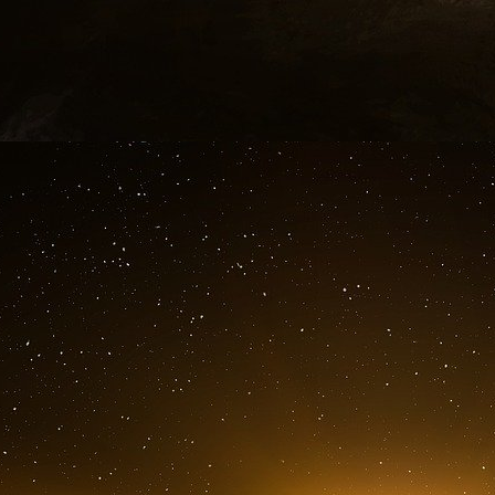
portant sur une grande partie des terres qu’
Zelensky a affirmé qu’au moins cinq millions de
appartenant à l’État ont été illégalement privat
Même s’il est difficile de connaître l’iden
ukrainiennes (beaucoup de baux ne sont pa
transactions foncières de la Land Matrix réperto
échelle entre les entreprises ukrainiennes et
d’hectares. D’autres estiment que la surface t
sociétés en exercice dans le pays s’élèverait à 
Le premier détenteur de terres agricoles est Ke
déclarée au Luxembourg, avec environ 570 500
000 hectares), la société d’investissement p
hectares), MHP (370 000 hectares), et Ast
principaux acteurs comprennent le conglom
avec 195 000 hectares (Saudi Agricultural a
appartenant au fonds souverain d’investisseme
majoritaire), et la société agricole française 