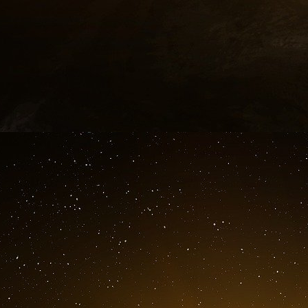
d’une dérégulation financière qui n’a d’autr
mêmes élites. Les peuples sont alors contrai
l’issue est déjà tracée et c’est celle de la 
terres, de leurs savoir-faire – et bientôt, de leur 
Car derrière l’illusion de la liberté du marché
des institutions internationales, se cach
citoyens, mais des consommateurs, des trava
conçu pour nous tenir dans une dépendance con
plus grande, nous privant de tout pouvoir sur n
Au fil des pages, ce livre éclairera les méca
création des paradis fiscaux aux fonds de dotati
comme instruments économiques à la flexibilisati
Nous ne nous contenterons pas de retracer un
vous inviterons à une réflexion plus profonde s
sur les véritables forces qui régissent l’économ
À travers les biographies des grands barons 