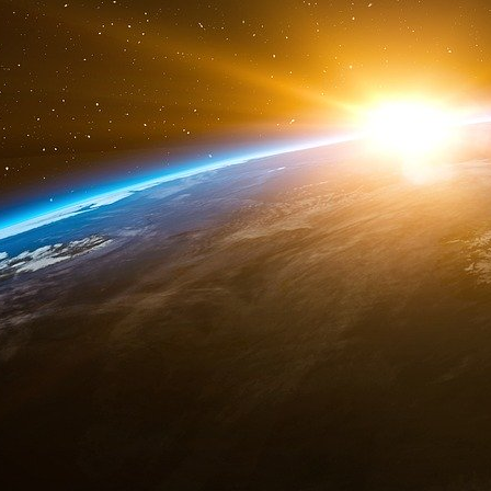
e
impitoyable qui, dès le XIX
siècle, a conçu un
et inexorable, un piège global dont nous
consentants.
À travers l’histoire de ces barons voleurs,
d’hommes d’affaires ont façonné l’ordre mondia
un monde où le capitalisme sauvage se cac
bienfaisantes.
Ces maîtres du monde ont su tordre le destin d
ressources naturelles, la finance, même la g
contrôle. Les guerres mondiales, loin d’être d
nécessaires pour renforcer un système écono
soumission des peuples.
Mais l’histoire ne s’arrête pas là. Ce système,
établi, a été perfectionné, institutionnalisé et ve
e
XX
siècle, avec la montée en puissance de l
nous entrons dans l’ère du mondialisme, où l
dans un marché unique, où les politiques industr