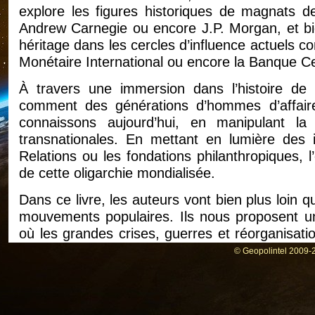
explore les figures historiques de magnats de
Andrew Carnegie ou encore J.P. Morgan, et bie
héritage dans les cercles d’influence actuels 
Monétaire International ou encore la Banque C
À travers une immersion dans l’histoire de 
comment des générations d’hommes d’affair
connaissons aujourd’hui, en manipulant la f
transnationales. En mettant en lumière des 
Relations ou les fondations philanthropiques, 
de cette oligarchie mondialisée.
Dans ce livre, les auteurs vont bien plus loin q
mouvements populaires. Ils nous proposent une
où les grandes crises, guerres et réorganisati
hasard. Leur objectif premier était la création 
© Geopolintel 2009-2
En s’appuyant sur des éléments historiques pr
économiques et une étude approfondie des fi
Barons Voleurs » invite à une réflexion sur la