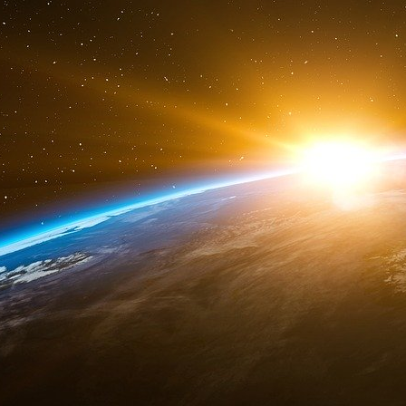
manœuvres des institutions globales, nous dr
système qui, loin de viser le bien-être des 
équilibre où seuls les puissants peuvent 
enfermées dans une prison économique dont les 
Loin d’être une analyse détachée, ce livre es
ceux qui refusent de croire que le monde dans 
pour ceux qui perçoivent déjà les chaînes invisi
la réalité. Il n’offre ni remèdes, ni utopies, mai
Si vous êtes prêts à regarder au-delà de 
aspect de votre vie, de votre travail, de vo
d’élites, alors ce livre est pour vous. Il est un
vivons, une cage dont les barreaux sont forgés
l’économie prédatrice et le pouvoir mondial ivre 
Bienvenue dans une réalité que peu osent voir, 
illusion, un mirage dans un désert économique.
Phil BROQ.