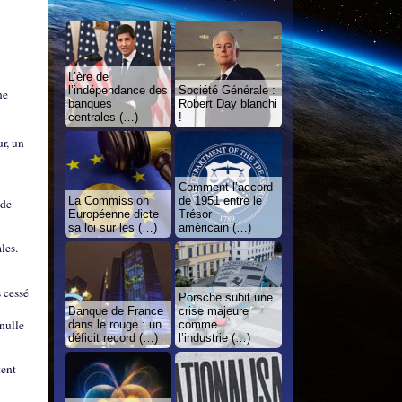
L’ère de
l’indépendance des
Société Générale :
ne
banques
Robert Day blanchi
centrales (…)
!
r, un
Comment l’accord
La Commission
de 1951 entre le
 de
Européenne dicte
Trésor
sa loi sur les (…)
américain (…)
les.
 cessé
Porsche subit une
Banque de France
crise majeure
 nulle
dans le rouge : un
comme
déficit record (…)
l’industrie (…)
tent