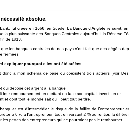
 nécessité absolue.
kbank, fût créée en 1668, en Suède. La Banque d’Angleterre suivit, en
ue la plus puissante des Banques Centrales aujourd’hui, la Réserve Fé
 fin de 1913.
 que les banques centrales de nos pays n’ont fait que des dégâts dep
re fermées.
rd expliquer pourquoi elles ont été créées.
t donc à mon schéma de base où coexistent trois acteurs (voir Des
 et qui dépose cet argent à la banque
ît leur remboursement en mettant en face son capital, investi en or.
t et dont tout le monde sait qu’il peut tout perdre.
uier est d’intermédier le risque de la faillite de l’entrepreneur en
prêter à 6 % à l’entrepreneur, tout en versant 2 % au rentier, la différ
ir les pertes des entrepreneurs qui ne pourraient pas le rembourser.