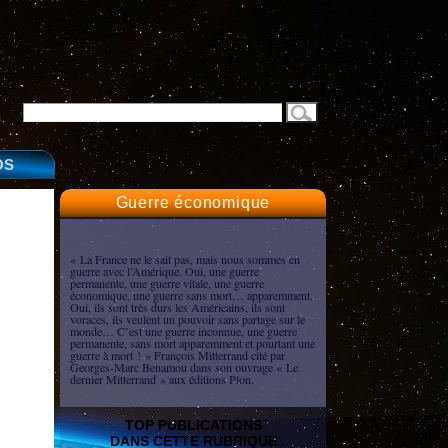
OS
Guerre économique
« La France ne le sait pas, mais nous sommes en
guerre avec l’Amérique. Oui, une guerre
permanente, une guerre vitale, une guerre
économique, une guerre sans mort… apparemment.
Oui, ils sont très durs les Américains, ils sont
voraces, ils veulent un pouvoir sans partage sur le
monde… C’est une guerre inconnue, une guerre
permanente, sans mort apparemment et pourtant une
guerre à mort ! » François Mitterrand cité par
Georges-Marc Benamou dans son ouvrage « Le
dernier Mitterrand » aux éditions Plon.
TOP PUBLICATIONS
DANS CETTE RUBRIQUE