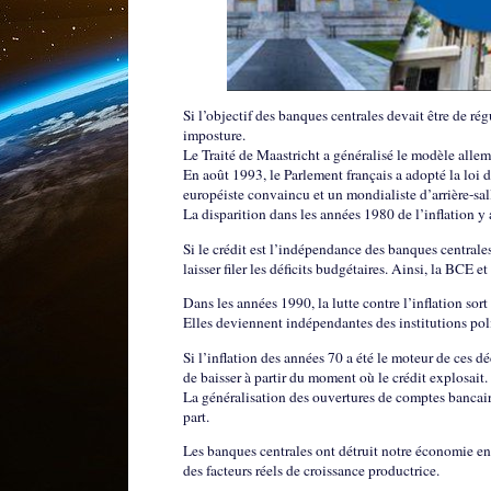
Si l’objectif des banques centrales devait être de régu
imposture.
Le Traité de Maastricht a généralisé le modèle all
En août 1993, le Parlement français a adopté la lo
européiste convaincu et un mondialiste d’arrière-sal
La disparition dans les années 1980 de l’inflation y 
Si le crédit est l’indépendance des banques centrales
laisser filer les déficits budgétaires. Ainsi, la BCE 
Dans les années 1990, la lutte contre l’inflation so
Elles deviennent indépendantes des institutions pol
Si l’inflation des années 70 a été le moteur de ces 
de baisser à partir du moment où le crédit explosait.
La généralisation des ouvertures de comptes bancaire
part.
Les banques centrales ont détruit notre économie en fa
des facteurs réels de croissance productrice.