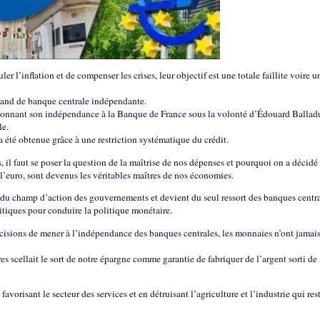
ler l’inflation et de compenser les crises, leur objectif est une totale faillite voire u
emand de banque centrale indépendante.
i donnant son indépendance à la Banque de France sous la volonté d’Édouard Balladu
le.
a été obtenue grâce à une restriction systématique du crédit.
, il faut se poser la question de la maîtrise de nos dépenses et pourquoi on a décidé
et l’euro, sont devenus les véritables maîtres de nos économies.
rt du champ d’action des gouvernements et devient du seul ressort des banques centra
itiques pour conduire la politique monétaire.
décisions de mener à l’indépendance des banques centrales, les monnaies n’ont jamais
s scellait le sort de notre épargne comme garantie de fabriquer de l’argent sorti de
vorisant le secteur des services et en détruisant l’agriculture et l’industrie qui res