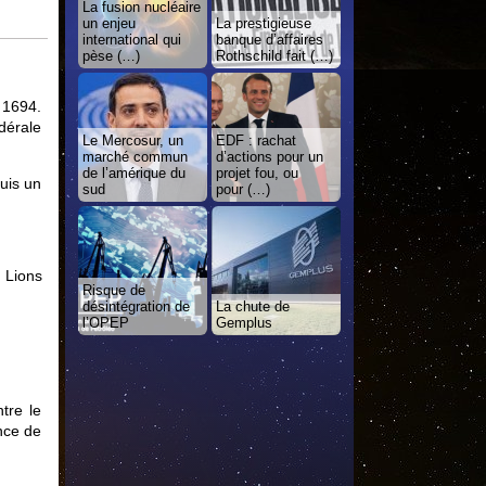
La fusion nucléaire
un enjeu
La prestigieuse
international qui
banque d’affaires
pèse (…)
Rothschild fait (…)
 1694.
dérale
Le Mercosur, un
EDF : rachat
marché commun
d’actions pour un
de l’amérique du
projet fou, ou
uis un
sud
pour (…)
 Lions
Risque de
désintégration de
La chute de
l’OPEP
Gemplus
tre le
ence de