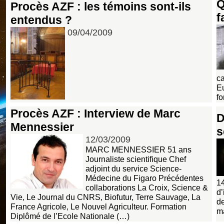
Q
Procès AZF : les témoins sont-ils
f
entendus ?
09/04/2009
ca
Eu
fo
Procès AZF : Interview de Marc
D
Mennessier
s
12/03/2009
MARC MENNESSIER 51 ans
Journaliste scientifique Chef
adjoint du service Science-
Médecine du Figaro Précédentes
14
collaborations La Croix, Science &
d’
Vie, Le Journal du CNRS, Biofutur, Terre Sauvage, La
de
France Agricole, Le Nouvel Agriculteur. Formation
m
Diplômé de l’Ecole Nationale (…)