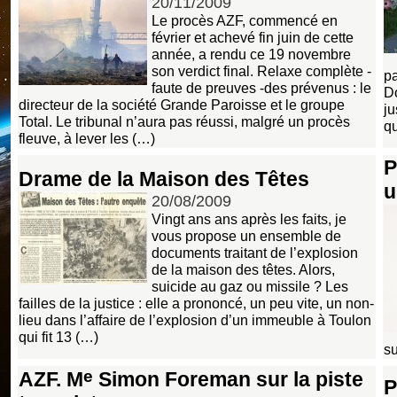
20/11/2009
Le procès AZF, commencé en
février et achevé fin juin de cette
année, a rendu ce 19 novembre
son verdict final. Relaxe complète -
pa
faute de preuves -des prévenus : le
Do
directeur de la société Grande Paroisse et le groupe
ju
Total. Le tribunal n’aura pas réussi, malgré un procès
q
fleuve, à lever les (…)
P
Drame de la Maison des Têtes
u
20/08/2009
Vingt ans ans après les faits, je
vous propose un ensemble de
documents traitant de l’explosion
de la maison des têtes. Alors,
suicide au gaz ou missile ? Les
failles de la justice : elle a prononcé, un peu vite, un non-
lieu dans l’affaire de l’explosion d’un immeuble à Toulon
qui fit 13 (…)
s
e
AZF. M
Simon Foreman sur la piste
P