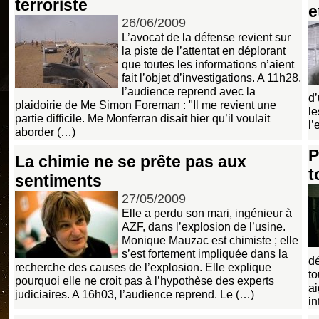
terroriste
e
26/06/2009
L’avocat de la défense revient sur
la piste de l’attentat en déplorant
que toutes les informations n’aient
fait l’objet d’investigations. A 11h28,
l’audience reprend avec la
d’
plaidoirie de Me Simon Foreman : "Il me revient une
le
partie difficile. Me Monferran disait hier qu’il voulait
l’
aborder (…)
P
La chimie ne se prête pas aux
t
sentiments
27/05/2009
Elle a perdu son mari, ingénieur à
AZF, dans l’explosion de l’usine.
Monique Mauzac est chimiste ; elle
s’est fortement impliquée dans la
dé
recherche des causes de l’explosion. Elle explique
to
pourquoi elle ne croit pas à l’hypothèse des experts
ai
judiciaires. A 16h03, l’audience reprend. Le (…)
in