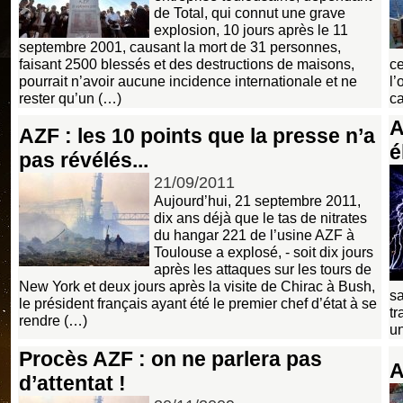
de Total, qui connut une grave
explosion, 10 jours après le 11
septembre 2001, causant la mort de 31 personnes,
faisant 2500 blessés et des destructions de maisons,
ce
pourrait n’avoir aucune incidence internationale et ne
l’
rester qu’un (…)
ca
A
AZF : les 10 points que la presse n’a
é
pas révélés...
21/09/2011
Aujourd’hui, 21 septembre 2011,
dix ans déjà que le tas de nitrates
du hangar 221 de l’usine AZF à
Toulouse a explosé, - soit dix jours
après les attaques sur les tours de
New York et deux jours après la visite de Chirac à Bush,
sa
le président français ayant été le premier chef d’état à se
tr
rendre (…)
u
Procès AZF : on ne parlera pas
A
d’attentat !