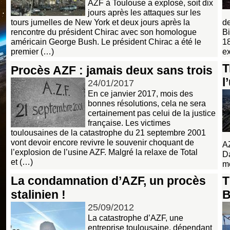
AZF à Toulouse a explosé, soit dix
jours après les attaques sur les
tours jumelles de New York et deux jours après la
d
rencontre du président Chirac avec son homologue
Bi
américain George Bush. Le président Chirac a été le
18
premier (…)
ex
T
Procès AZF : jamais deux sans trois
l
24/01/2017
En ce janvier 2017, mois des
bonnes résolutions, cela ne sera
certainement pas celui de la justice
française. Les victimes
toulousaines de la catastrophe du 21 septembre 2001
vont devoir encore revivre le souvenir choquant de
AZ
l’explosion de l’usine AZF. Malgré la relaxe de Total
Da
et (…)
mé
La condamnation d’AZF, un procès
T
stalinien !
B
25/09/2012
La catastrophe d’AZF, une
entreprise toulousaine, dépendant