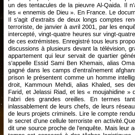
un des tentacules de la pieuvre Al-Qaida. Il n
les « ennemis de Dieu ». En France. Le docume
Il s’agit d’extraits de deux longs comptes ren
terroriste, de janvier à avril 2001, par les enqu
intercepté, vingt-quatre heures sur vingt-quat
de ces extrémistes. Enregistré tous leurs pro
discussions à plusieurs devant la télévision,
appartement qui leur servait de quartier généra
s’appelle Essid Sami Ben Khemais, alias Omar
gagné dans les camps d’entraînement afghans.
prison le présentent comme un homme intellige
droit, Kammoun Mehdi, alias Khaled, ses deu
Farid, et Jelassi Riad, et les « moujahidine »
l’abri des grandes oreilles. En termes tantô
inlassablement de leurs chefs, de leurs résea
de leurs projets criminels. Lire le compte rend
le secret d’une cellule terroriste en activité.Qu
dit une source proche de l’enquête. Mais leur act