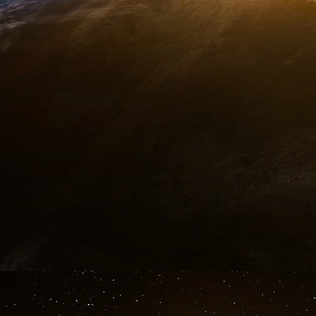
inoubliable ! Ben Heni explique ensuite pourquoi
Ben Heni : Ce sont des ennemis de Dieu. Ne leu
mais tu dois rester sur tes gardes, ne jamais l
en tant que groupe, nous sommes une menace p
pas avoir pitié d’eux.Il raconte aussi comme
Afghanistan. L’itinéraire est surprenant.
Ben Heni : La première étape n’est pas diffici
Londres, et tu demandes un visa pour La Mecque
Londres, l’ambassade iranienne y est très sou
de des-tination : au lieu de La Mecque, les mo
Ben Heni : En Iran, on a une organisation qui f
C’est un certain Abou Sayyaf [ne pas con
responsable des enlèvements de Jolo], qui reçoi
est bien organisé, jusqu’aux centres d’entraîne
la route la plus commode, mais depuis quelque
dans ce pays.
11 mars.