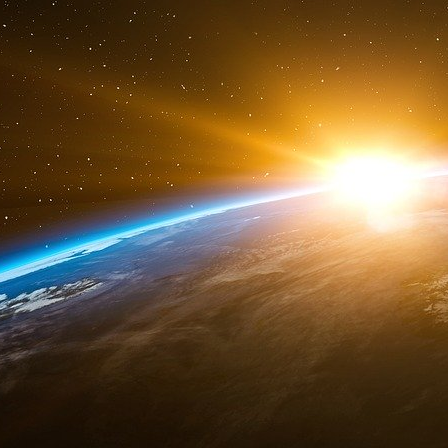
Saber : Espérons qu’ils arrivent jusqu’à chez
l’attention…
Hussam : Ne t’inquiète pas, à 99% ça va march
Saber : Si Dieu le veut. Tu m’assures que l’ent
Angleterre], on entre comme dans un moulin…
17 février.
Un nommé Adel téléphone d’Allemagne. Il appel
veut des faux papiers pour « le frère de Ber
Francfort. Farid : Comment vas-tu les lui faire 
Adel : J’irai moi-même, mais le problème, c’est
ce que toi, tu peux le trouver ?
Farid : Je vais me renseigner.Mais six jours plu
Il appelle Adel.
Farid : J’ai l’internet tout le temps allumé et 
Mais il ne veut avoir aucun contact et ne se 
fuite, Bensakhria, alias Meliani, chef du groupe
en possession de faux papiers fournis par Far