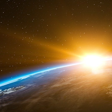
Saber s’esclaffe : Oui, tu aurais dû lui demande
er
1
mars.
A Milan, le train-train continue : trouver des 
permis de conduire, certificats d’hébergeme
fabriquer. Saber explique à un interlocut
falsification.Le Yéménite : Et ce plastique, com
Saber : Avec le sèche-cheveux.
Le Yéménite : Qu’est-ce que c’est, un sèche-
dans le texte].
Le Yéménite : Ah ! Celui pour la tête ? Saber
repasser.
Le Yéménite : Comment ça, le fer à repasser ? J
chauffer.
Le Yéménite : Et après, il redevient normal, ce
Saber : Oui, ça reste tout collé, ça colle. T
fasse chauffer une deuxième fois ?
Saber : Non, chauffe-le très peu, avec le sèch