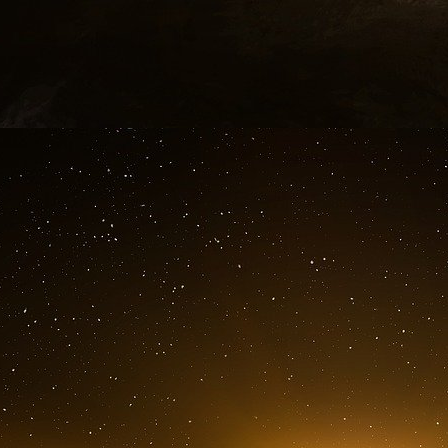
U.G. et V.J.
13 janvier 2001.
Les « frères » d’Allemagne ont été arrêtés. Sabe
inquiet. Que doit-il faire ? Continuer à prépare
Maaroufi, responsable européen de son mouve
nom de Dieu, va te marier et emmène les enfa
équipe].
Saber : Non, non.
Maaroufi : Ecoute mon conseil, je suis plus vieu
Saber : Non, non, l’opération n’est pas prête.
Maaroufi : Viens [en Belgique] et on en parle.
Saber : OK. Nous sommes très fatigués [en code
même : je veux prendre les autres matériels.
Maaroufi : Ah, tu veux le matériel du restaura
mais réfléchis : tu ne pourras ouvrir un resta
code : tu ne pourras faire un attentat que si tou