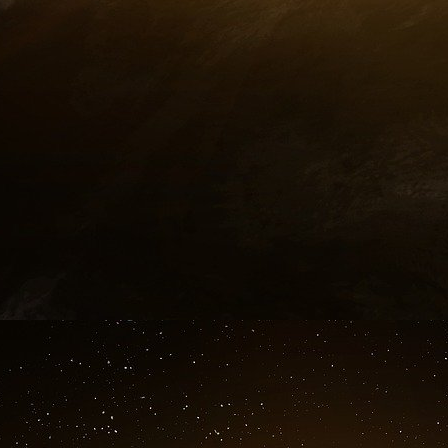
10 mars.
Le matin, Ben Heni a été contrôlé par la pol
Dubini, n’est plus sûre. Il reproche à la cel
sécurité.
Ben Heni : Ils ont pris mon passeport et l’
contrôle. Ça pue. Cette maison est surveillé
personnes, ce n’est pas assez discret. Ces 
l’oreille. Le logement, c’est extrêmement impor
la Coupe du Monde, il y a eu soixante perquisit
mai 1998, une rafle a été menée simultanéme
du juge Bruguière, pour déjouer une menace d’at
les planques. Ici le niveau des frères est bas
cheikh est furieux de ce laisser-aller.Ben Heni 
Il parle des arrestations en Allemagne. Il dit q
de plusieurs attentats que le groupe de Francfor
Ben Heni : Vous voyez ça [il montre un mobile]
fait échouer plusieurs opérations, ça a entra
l’imaginer. Le portable, c’est bien, c’est rapi