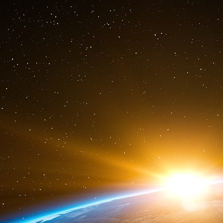
La cellule se méfie des traîtres et des indi
« corrigés ».
Saber : Au fait, il faut régler leur compte à ces 
Ben Heni : Qu’est-ce qu’ils ont fait ?
Saber : Ils ont demandé qui j’étais.
Ben Heni : Qu’est-ce que vous attendez alors ?
devant, et l’autre pour choper le type dès qu’
dans un lieu isolé et on lui fait le truc du ver
plein la gueule, et je te garantis qu’il te dir
j’aimerais bien voir la couleur de leur sang, 
raconte Noureddine, dont le groupe en Algérie
début, ils y allaient avec des ciseaux. Puis ils
rappelles les types qu’ils ont descendus, pou
tous les vendeurs se sont ralliés à eux. Il fa
saura, tu verras les résultats...
12 mars.
Ben Heni est chargé de trouver des faux papier
au coup de filet de Francfort. Il harcèle la cellul