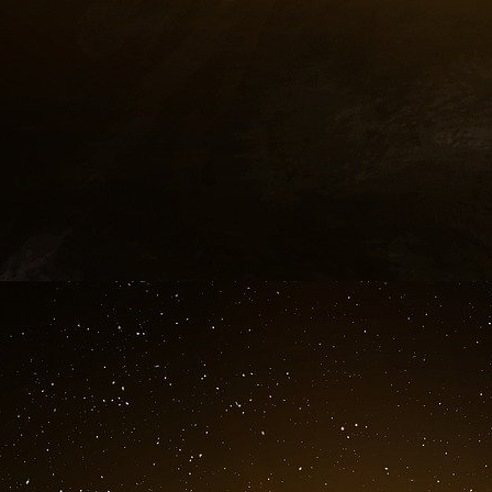
Bachere).
26 février.
L’équipe milanaise évoque un attentat en pré
prévient un interlocuteur non identifié.Saber :
Dieu le veut, il donnera un ordre. Les nôtres 
leur supérieur] a dit qu’il faut augmenter [mo
faisons. Un accord suffira. Nous attendons q
deux mois.
27 février.
Au téléphone, Tarek Maaroufi et Saber se m
interviewé par la télévision italienne à propo
des Etats-Unis à Rome.
Maaroufi : J’ai dit au journaliste qu’il n’y avait 
Saber rigole : Oui, c’est vrai, nous n’avons au
Maaroufi, en riant : Je lui ai dit que je ne
marier…