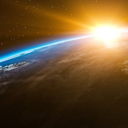
18 janvier.
Saber discute avec un homme non identifié. Q
police et libéré ? A-t-il été retourné ?
L’homme : Ils l’ont tabassé, puis ils l’ont relâch
Saber : Surtout fais-le suivre pour savoir où il
de téléphone, même le dernier.
27 janvier.
Cela fait plusieurs jours que Saber prépare
rencontrer des homologues algériens du GSPC
n’a pas de nouvelles de son contact en Al
algérienne du GSPC. Noureddine, son correspon
Noureddine : J’ai des ordres à te transmettre 
de m’appeler. Il est vivant, il se trouve en lieu
mi-mars].
Saber : Pourquoi ne nous a-t-il pas avertis ? No
ne pas quitter sa cachette.
29 janvier.