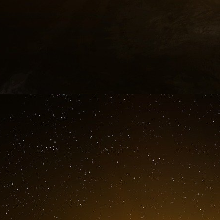
Tarek Maaroufi convoque Saber en Belgique. I
des ordres]. Ils parlent de Ben Laden, que Sabe
chef ». Dix jours plus tard, Saber se rend à An
membres du GSPC. C’est une réunion de re
terroriste.
15 février.
Saber téléphone à Hussam, un Libyen de 
libyen » qui vit à Londres. Ils parlent de l’Angl
Saber : Tu as réglé ton problème ? Tu as obten
Hussam : Rien encore. On ne m’a même pas c
hôtel. C’est un endroit dégoûtant, c’est sale. C
Saber : Pire que l’Italie ?
Hussam : Pire. Pire que l’Inde… On croit qu’en
encore être un clandestin. Puis ils évoquent l
rejoindre clandestinement l’Angleterre. Saber 
infiltrés en Europe en provenance des camps a
Suisse.