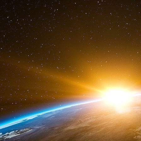
sont eux [les Occidentaux] qui l’ont créé, et
comment ils l’ont pris ? Avec le téléphone ! E
Dieu que le cheikh [responsable de la cellule d
tard, Ben Heni revient sur le sujet, son obsessi
Ben Heni : N’utilise pas ce téléphone portabl
services secrets t’écoutent. C’est comme un m
Ben Heni donne un cours d’artificier dans le 
une petite manipulation, on peut transforme
confection des fameuses Cocotte-Minute explo
Ben Heni : D’abord tu mets au fond l’étain, p
clous]. Tu fermes la Cocotte avec du Scotch o
travail se fait tout seul. Boum ! Hamada soupèse 
Hamada : Mais c’est très léger !
Ben Heni : Détrompe-toi. Ce ne sont pas les 
légères. Ben Heni décrit une autre bombe à clo
Ben Heni : …Là-dessus, tu verses l’eau. Ce tr
couscous, et boum ! C’est la première chose q
j’ai rencontré le cheikh Abu Hafs [le commandan
Qaida, mort il y a quinze jours en Afghanis