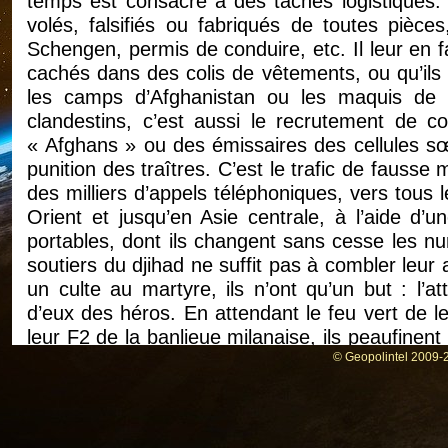
temps est consacré à des tâches logistiques. E
volés, falsifiés ou fabriqués de toutes pièces
Schengen, permis de conduire, etc. Il leur en fa
cachés dans des colis de vêtements, ou qu’ils
les camps d’Afghanistan ou les maquis de T
clandestins, c’est aussi le recrutement de co
« Afghans » ou des émissaires des cellules sœur
punition des traîtres. C’est le trafic de fausse
des milliers d’appels téléphoniques, vers tou
Orient et jusqu’en Asie centrale, à l’aide d’
portables, dont ils changent sans cesse les nu
soutiers du djihad ne suffit pas à combler leur 
un culte au martyre, ils n’ont qu’un but : l’at
d’eux des héros. En attendant le feu vert de le
leur F2 de la banlieue milanaise, ils peaufinent 
commettre en France. Et pour tuer le temps, il
© Geopolintel 2009-2
passés, échangent les derniers tuyaux sur la
leur dévotion pour leurs chefs bien-aimés, au p
« l’inconnu », « le directeur », ou tout simpl