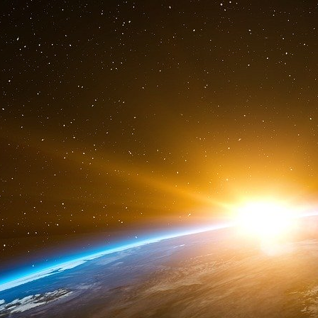
durée. Dans ce contexte, il ne faut pas s’ét
tende à s’imposer.
titre documents joints
Racket Américain et démission d’Etat : Le d
General Electric
(
PDF – 3.9 Mio
)
Le 19 décembre 2014, l’assemblée générale des 
activités de sa branche Energie à General Electr
Notes
[
1
]
La chute de Gemplus
[
2
]
L’ex Président François Mitterrand dans un livre de Geo
ne le sait pas, mais nous sommes en guerre avec l’Amérique
guerre économique, une guerre sans mort apparemment.
Oui, ils sont très durs les américains, ils sont voraces, ils 
C’est une guerre inconnue, une guerre permanente, sans mo