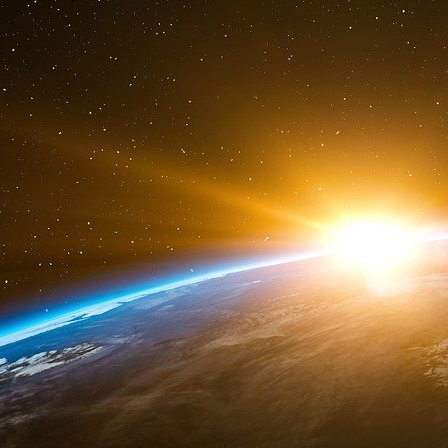
ce mécanisme assez complexe présente des av
d’une part, Bouygues, en continuant à détenir l
et, d’autre part, l’État s’est donné un temps de 
Dans ce contexte, une interrogation simple 
Le 5 novembre 2014, Emmanuel Macron, Minis
Numérique, a accordé son autorisation à 
d’investissement en France avec Alstom et la co
le secteur de l’énergie. Cette décision apporte
mai 20142(*), par lequel la France soumet l’ac
des activités stratégiques (défense nat
énergétique...) à l’engagement formel par l
activités, sous peine de sanctions.
Ce bouclier réglementaire ne peut-il pas perme
ou partie d’un achat défensif de titres dont le
actuel ? On peut également signaler que certai
l’entrée de l’État au capital d’Alstom compte t
Electric a accepté d’entrer pour gérer le nuc