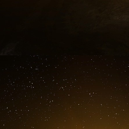
Le 19 décembre 2014, l’assemblée générale 
vente des activités de sa branche Energie à 
Une nouvelle fois la France a capitulé devant 
conditions litigieuses et rocambolesques, les ac
d’un fleuron de son industrie.
Quelles sont les réelles raisons qui ont con
En effet, Il est troublant que la France ait c
activités sont si importantes pour son indépen
Les risques liés aux procédures judiciaires p
de nombreux pays ont joué un rôle déterminant 
justice américaine a su habilement exploiter les
depuis plusieurs décennies, les règles jurid
reste du monde, au détriment des droits et des 
et non une soi-disant complémentarité économiqu
sont à l’origine de la cession de la branche Ene
L’affaire Alstom met par ailleurs en lumière