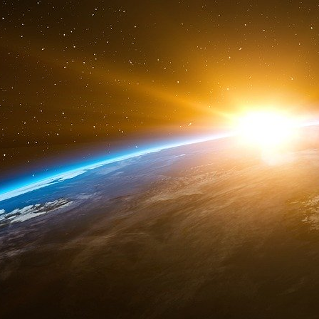
d’une part, l’attitude de nos « élites » qu
mondialisation - mais en réalité motivées pa
dissimulation d’erreurs stratégique - sont
l’étranger, n’hésitant pas à sacrifier notre 
d’autre part, l’incompétence et l’impuiss
compris ce qu’était la guerre économiq
défendre nos intérêts. Dans ce dossier,
gouvernement n’a pas été à la hauteur des
Enfin, pour aboutir à cet accord et pendant tout
multiplication « d’affaires » dans l’affaire : su
d’initiés, conflits d’intérêts, projet de démén
Autant d’éléments qui, ajoutés à la vente désho
font de l’affaire Alstom un véritable scandale d’
****
Projet de loi de finances pour 2015
l’État Repères ?