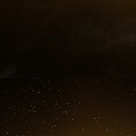
20 novembre 2014 : Budget 2015 - Participatio
lecture )
Par M. Alain CHATILLON - Senat
PRIVILÉGIER LES ACQUISITIONS OFFENSI
Une des principales urgences économiques es
nos ETI pour accompagner leur internationalisa
d’assouplir la « doctrine d’investissement » de 
de participations minoritaires dans des petites
de taille intermédiaire relèvent de Bpifrance.
Concrètement, et dans l’immédiat, il faut se d
d’Alstom correspond à une stratégie suffisamme
Rappelons qu’à l’heure actuelle, l’État n’a 
simplement d’un prêt de titres par le groupe 
également la possibilité mais pas l’obligation
pouvant représenter jusqu’à 20 % du capital d