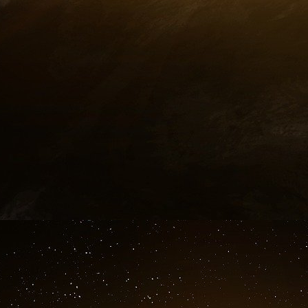
renouvelables.
Compte tenu de la situation de nos financ
est opportun de réfléchir aux investisseme
entreprises en pleine croissance de changer d
effet nécessaire d’éviter que nos « fleurons » 
partiel mais le problème vital de notre pays
champions.
Or il ne s’en crée pas suffisamm
Pour prendre un peu de recul, on peut rap
révélateur de la relation État-industrie en Fran
émerger de nouveaux champions nationaux. D’u
grands conglomérats technologiques au même 
les Japonais. La France a eu tendance à dém
2000, succombant à une mode, qui voulait que 
d’ailleurs les conditions de ce démantèlement
d’Alstom. Deuxièmement, il n’y a pas en Fra
terme. Notre industrie est passée d’un modèle 
système de marchés financiers ouvert mai
d’investisseurs institutionnels nationaux cap