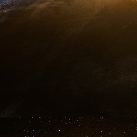
[
3
]
Le « bang » réduit des avions supersoniques
[
4
]
http://en.wikipedia.org/wiki/Regula...
.