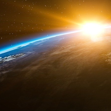
.
Racket américain et démission d’E
rachat D’Alstom par General Electric
(voir document joint)
Leslie Varenne et Eric Denécé/Rapport de rec