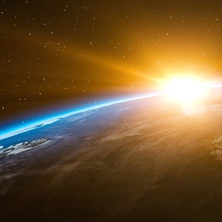
dessous.
Le Responsable Éditorial est le Professeur G
Liens), en sa qualité de Directeur Scientifique
Déclaration de Liens d’intérêts
Liens d’intérêt communs :
Tout partenariat ou soutien d’une entrepris
d’intérêt indirect pour les professionnels de
indirectement liée à GPR.
Ces liens, communs, sont à la date du 24 
années :
– Bayer
– Daïchi-Sankyo
– Gilead
– Léo Pharma