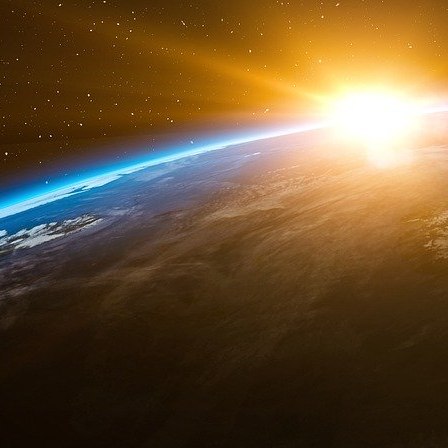
.
Le
site GPR
, édité par la société LVDG, propo
le Bon Usage Clinique du Médicament, c’est à
l’efficacité des traitements.
GPR élabore et met à disposition des pro
information sur les médicaments, fondée sur 
(Résumés des Caractéristiques des Produits),