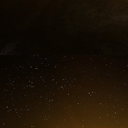
médico-scientifique experte des données de la
proposer des informations actualisées, au plus 
Les informations proposées sur GPR sont inté
des professionnels de santé diplômés : Docte
GPR s’appuie sur une expertise médico-scienti
cadre d’une collaboration exclusive avec le Se
Pitié-Salpêtrière pour, notamment, la conduite 
Aujourd’hui, l’inscription sur GPR est gratuite
exerçant en France bénéficient d’un accès auto
Le financement de GPR s’effectue dans le ca
entreprises du médicament. Ces partenariats o
clairement identifiées comme tels. La publici
GPR. Tout apport promotionnel ou publicitaire s
de façon claire afin de l’identifier comme tel 
créé par l’institution gérant le site.
Les conflits d’intérêts des auteurs, tous pr