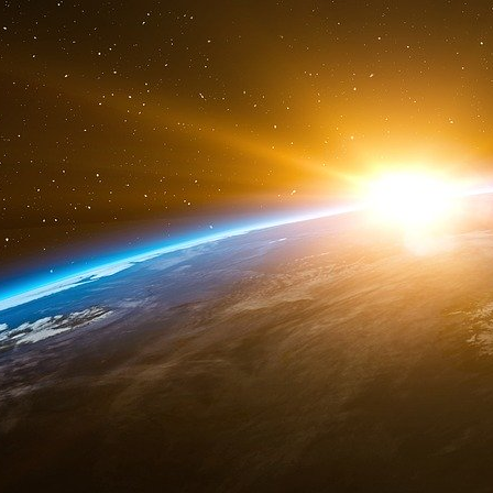
« TotalEnergies n’apportera plus de capita
Ce qui signifie, en creux, que la multinational
dans lesquels il est actuellement investi. Là o
Rappelons donc les projets dans lesquels TotalE
TotalEnergies est actionnaire à 19,4% du géa
détient une participation de 20% dans Yamal LN
a produit plus de 18 millions de tonnes de gaz
détient également une participation de 10% dan
livraison de GNL est prévue pour 2023. En tou
dans Novatek même, TotalEnergies a une part
pour Artic LNG 2.
Au bilan, en 2020, la Russie avait représenté 
et de gaz naturel de TotalEnergies, selon son
Bruno Le Maire a également évoqué ce matin su
gazoduc NordStream 2 et dont la mise en serv
il a estimé que le sujet était « un peu différ