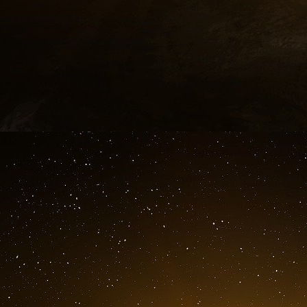
— TotalEnergies Press (@TotalEnergiesPR) Ma
En tête de cette courte mais percutante décl
français « condamne l’agression militaire 
conséquences tragiques pour les populations e
Au plan humanitaire, le groupe assure aussi
carburant aux autorités ukrainiennes et de l’ai
En fonçant le clou, TotalEnergies affirme appr
mises en place par l’Europe » précisant qu’ell
les conséquences (en cours d’évaluation) sur la
De fait, Patrick Pouyanné avait déjà dit à ce 
assumait le risque géopolitique inhérent à son
quand il survenait, rappelant que la Russi
mondiaux de TotalEnergies.
Le seul bémol de cette déclaration se tr
paragraphe qu’il faut lire avec précision :