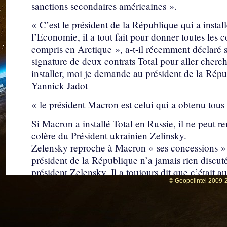
sanctions secondaires américaines ».
« C’est le président de la République qui a installé
l’Economie, il a tout fait pour donner toutes les 
compris en Arctique », a-t-il récemment déclaré s
signature de deux contrats Total pour aller cherch
installer, moi je demande au président de la Répu
Yannick Jadot
« le président Macron est celui qui a obtenu tous 
Si Macron a installé Total en Russie, il ne peut 
colère du Président ukrainien Zelinsky.
Zelensky reproche à Macron « ses concessions » 
président de la République n’a jamais rien discut
président Zelensky. Il a toujours dit que c’était 
© Geopolintel 2009-2
négociation avec les Russes”.
Si Macron finance la guerre en Ukraine contre Po
et le pétrole, sa position schizophrénique est assez