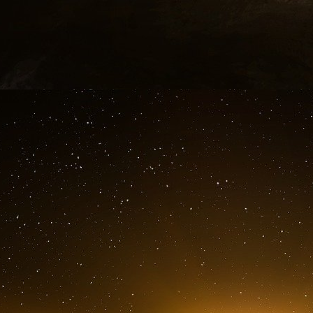
Le ministre de l’Économie Bruno Le Maire a, c
éthique que soulevait la présence de grandes 
Engie au capital d’entreprises d’hydrocarbures
Sur FranceInfo ce matin, Bruno Le Maire a c
géants français TotalEnergies et Engie en R
« problème de principe à travailler avec toute 
du pouvoir russe ».
Le dogme du « business as usual » a du plomb 
les populations civiles. Ce matin, sur Fr
l’Économie, a braqué les projecteurs sur deux
TotalEnergies et Engie, pointant le problème ét
commerciales avec la Russie alors que celle-ci 
Particulièrement mise en cause : la continuité 
russes, la poursuite des programmes d’investis
avec ces sociétés pas seulement à l’internatio
alors que le camp occidental cherche à paralys