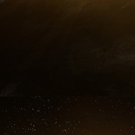
Précisons que le cas de BP et Shell est partic
noué un partenariat avec une entreprise pr
engagées dans une société qui appartient à l’Éta
même.
La liste des compagnies pétrolières engagée
d’exemple l’américain Exxon ou le norvégien St
la compagnie russe Rosneft.
La Bourse n’apprécie pas
Il ne faudrait pas oublier la réaction des inves
lendemain de son annonce, l’action de BP rec
pence, ce qui représentait une diminution
capitalisation boursière.
De son côté Rosneft, dont une partie du c
britannique, s’effondrait de -41,37% à 2,74 doll
À suivre : la rencontre qui doit se dérouler ce