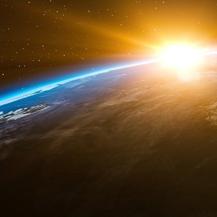
Participer à l’endiguement de la Russie, une act
« Je vais en discuter avec le président de
générale d’Engie, Catherine McGregor », a
sur Franceinfo.
L’exécutif français semble donc en train de pri
aussi, au mouvement quasi mondial d’end
participation active -sinon unanime- de tous le
avec le débranchement de la Russie du système 
Le ministre de l’Économie pense qu’avec ces 
(pourront être prises) ensemble dans les jours q
aiguë de la gravité de la situation » qu’a mont
Pouyanné, sur ce sujet.
Très vite, en fin de matinée, le groupe pétroli
communiqué et de tweet (ci-dessous), qu’ « il
projets en Russie » en pleine guerre avec l’Ukr
Position de @TotalEnergies face à la guerre en