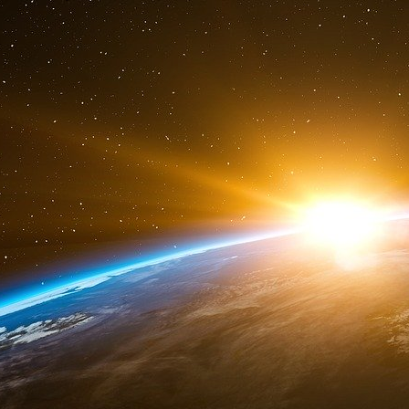
ajusté de 700 millions de dollars. Shell a éga
2, dont il compte aussi désormais se délester.
« Notre décision de partir a été prise avec con
Shell, Ben van Beurden, dans un communiqué tr
le quotidien canadien LaPresse. « Nous 
humaines en Ukraine, que nous déplorons, 
militaire qui menace la sécurité européenne », a-
Hier également, Equinor, compagnie d’énergi
passage : c’est la plus grande entreprise de
annoncé l’arrêt de ses investissements en Ru
communes dans le pays. Fin 2021, le pétrolie
dollars d’actifs en Russie, où depuis 2012 
pétrolière d’État Rosneft. Equinor est contrôl
souverain va également geler ses investisseme
Malgré tout, « il est très difficile pour t
d’en partir maintenant », résume pour l’
réflexion bruxellois Bruegel.