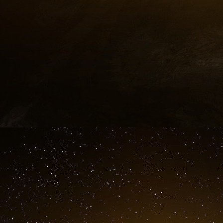
participation dans le projet en un « prêt ».
Quitter la Russie ou rester ? Les pétroliers 
Toujours est-il que TotalEnergies semble qu
majors pétrolières, comme par exemple les brita
qui ont décidé de couper les ponts avec la Russ
Dimanche, au quatrième jour de l’invasion de 
Petroleum) a annoncé qu’elle se désengagea
pétrole russe, après Gazprom, le géant russ
participation de 19,75%, se fendant d’un 
d’agression qui a des conséquences tragiques à 
Le lendemain, lundi, un autre géant du pétrole
emboîtait le pas annonçant qu’elle qu’il se sé
communs avec le groupe russe Gazprom en Russ
venture) au projet gazier Sakhaline-2 dans l’
Petroleum, dans l’ouest sibérien. Les parts
Sakhalin 2 valaient, à la fin 2021, quelque 3 