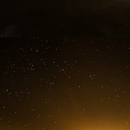
Faux PCR négatifs et faux pass Covid
En tirant quelques ficelles, les enquêteurs 
second groupe, “beaucoup plus organisé,
précédent”, détaille le quotidien madrilène.
Quelques semaines plus tard, six personnes 
groupe et “1 600 clients présumés avaient ét
espagnol Omar Montes (qui a nié toute impl
Cameno, “connue comme étant ‘la reine de la 
surnommé Moli.
D’après les premiers éléments de l’enquête, 
réseaux de clientèle”. Le premier facturait l’e
pour environ 200 euros. Le deuxième proposai
registre de vaccination sans recevoir de doses,
Quatre nouvelles personnes, considérées comm
suite. La police suspecte notamment une infirm