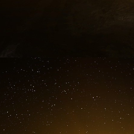
Le nom de José María Fernández Sousa-Faro, pr
des milliers de personnes faussement vacc
comme le confirment des sources policières
España ». Le président de la société pharmaceu
une des journaux pour l’efficacité de son médic
les 2 200 noms figurant sur la liste établi
faussement vaccinées contre la maladie.
La liste de la police, envoyée aux tribunaux d
Faro, les noms d’autres personnes connues tel
de tennis australien Álex de Miñaur.