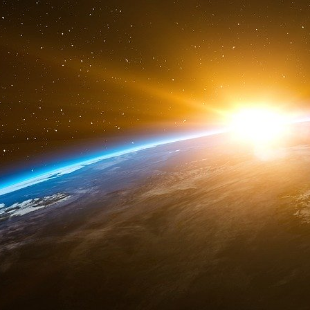
Le système d’accréditation de la fausse vaccin
année, puisqu’il a été mis en place en septemb
L’opération Jenner de la police nationale a 
criminel qui fournissait de faux passeports Cov
Une enquête a conduit à l’arrestation d’une
d’introduire frauduleusement des personnes dan
Ils facturaient une somme d’argent selon que 
ou plusieurs doses. Deux autres personnes ont
pour leur rôle d’intermédiaires.
Le nom de l’opération policière Jenner est
scientifique anglais considéré comme le pèr
premier vaccin.
El Pais