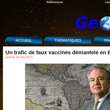
Références
Lie
ACCUEIL
THEMATIQUES
FR
Un trafic de faux vaccinés démantelé en
samedi 28 mai 2022