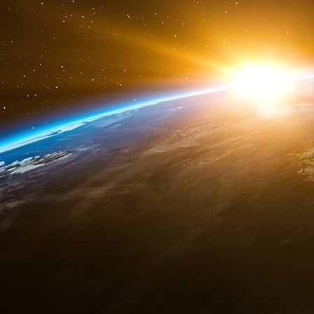
ses mots de passe et ceux d’au moins u
informatique de santé et modifier les données 
À lire aussi : Fraude. La Bulgarie, championne d
“La vente de faux certificats de vaccination a 
pour la première fois avant l’été dernier”, lo
sanitaire pour la saison estivale, ajoute E
certaines régions autonomes, compétentes en l
de l’entreprise PharmaMar, figure parmi les 2 2
Courrier International