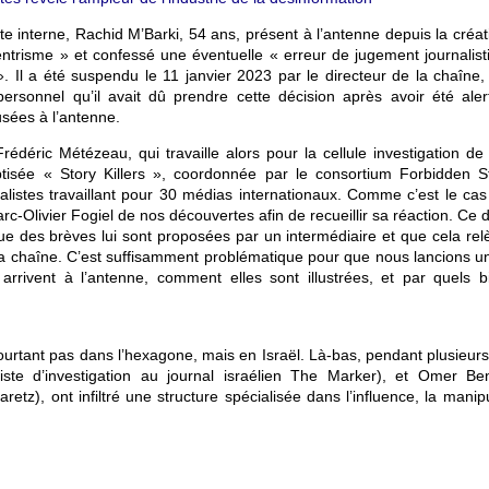
te interne, Rachid M’Barki, 54 ans, présent à l’antenne depuis la créa
trisme » et confessé une éventuelle « erreur de jugement journalist
». Il a été suspendu le 11 janvier 2023 par le directeur de la chaîne,
personnel qu’il avait dû prendre cette décision après avoir été aler
usées à l’antenne.
Frédéric Métézeau, qui travaille alors pour la cellule investigation d
isée « Story Killers », coordonnée par le consortium Forbidden St
nalistes travaillant pour 30 médias internationaux. Comme c’est le cas
rc-Olivier Fogiel de nos découvertes afin de recueillir sa réaction. Ce 
ue des brèves lui sont proposées par un intermédiaire et que cela rel
de la chaîne. C’est suffisamment problématique pour que nous lancions u
ivent à l’antenne, comment elles sont illustrées, et par quels bi
pourtant pas dans l’hexagone, mais en Israël. Là-bas, pendant plusieur
ste d’investigation au journal israélien The Marker), et Omer Be
aaretz), ont infiltré une structure spécialisée dans l’influence, la manip