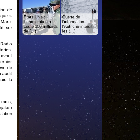
tion de
ique »
Etats Unis :
Guerre de
 Marc-
L’immigration a
l’information :
couté 150 milliards
l’Autriche interdit
té sur
de (…)
les (…)
e Radio
ories.
 avant
dernier
ève de
n audit
ais la
s mois,
njakob
ulation