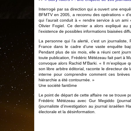
Interrogé par sa direction qui a ouvert une enquê
BFMTV en 2005, a reconnu des opérations « d’en
qui l’aurait conduit à « rendre service à un ami 
Olivier Fogiel. Ce dernier a alors expliqué au 
l’existence de possibles informations biaisées diff
La personne qui l’a alerté, c’est un journaliste, 
France dans le cadre d’une vaste enquête bapt
Pendant plus de six mois, elle a réuni cent jour
toute publication, Frédéric Métézeau fait part à Ma
convoque alors Rachid M’Barki. « Il m’explique q
son libre arbitre éditorial, raconte le directeur 
interne pour comprendre comment ces brèves arr
hiérarchie a été contournée. »
Une société fantôme
Le point de départ de cette affaire ne se trouve 
Frédéric Métézeau avec Gur Megiddo (journali
(journaliste d’investigation au journal israélien H
électorale et la désinformation.