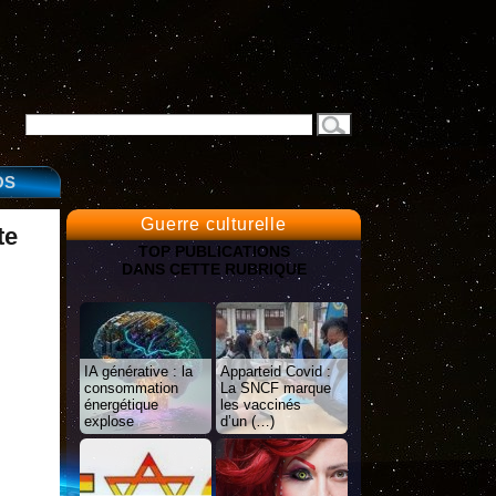
OS
Guerre culturelle
te
TOP PUBLICATIONS
DANS CETTE RUBRIQUE
IA générative : la
Apparteid Covid :
consommation
La SNCF marque
énergétique
les vaccinés
explose
d’un (…)