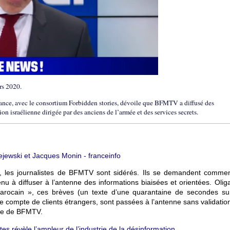
rs 2020.
rance, avec le consortium Forbidden stories, dévoile que BFMTV a diffusé des
n israélienne dirigée par des anciens de l’armée et des services secrets.
jewski et Jacques Monin - franceinfo
, les journalistes de BFMTV sont sidérés. Ils se demandent commen
nu à diffuser à l’antenne des informations biaisées et orientées. Olig
rocain », ces brèves (un texte d’une quarantaine de secondes su
 le compte de clients étrangers, sont passées à l’antenne sans validatio
iale de BFMTV.
tes révèle l’ampleur de l’industrie de la désinformation