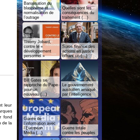
Banalisation du
blasphème et
Quelles sont les
normalisation de
conséquences du
l’outrage
traitement (…)
Thierry Jobard,
contre le «
Soros finance des
développement
actions en justice
personnel »
offrant un (…)
Bill Gates se
rapproche du Pape
Le gouvernement
pour un
australien arnaqué
nouveau (…)
par l’intelligence
t leur
arques
r fond
Guerre de
n de la
l’information avec
l’European
Guerre totale
Media (…)
contre les peuples