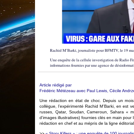
Rachid M’Barki, journaliste pour BFMTV, le 19 ma
Une enquête de la cellule investigation de Radio F
informations fournies par une agence de désinformatio
Article rédigé par
Frédéric Métézeau avec Paul Lewis, Cécile Andrze
Une rédaction en état de choc. Depuis un mois
collègue, l’expérimenté Rachid M’Barki, en est ve
russes, Qatar, Soudan, Cameroun, Sahara « ma
d’images illustratives) fournies clés en main pour
rédaction en chef et au mépris de la ligne éditor
>>
« Story Killers » : une enquête de 100 journalis