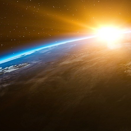
C’est dans ce contexte qu’il faut consi
gouvernements européens visant à interdire
adolescents. L’Allemagne et l’Autriche me
dangereux. Personne ne contestera que les 
dangers sur Internet. Mais il incombe uniquem
contre ces dangers, car eux seuls disposent d
nécessaire pour le faire. En effet, toute interd
qu’en rendant à l’avenir l’accès à la majeure pa
technologies d’IA de pointe, subordonné à la pré
L’anonymat sur le net serait alors définitiv
seraient sans aucun doute attribuables à une
censeurs serait réalisé.
Interdire les réseaux sociaux aux enfants
moins à imposer une obligation d’identific
«
ministère de la Vérité
» orwellien de l’UE 
enfoncer la porte à l’aube en cas de propos
nous opposer de toutes nos forces à ces tenta
notre droit fondamental à la liberté d’expression