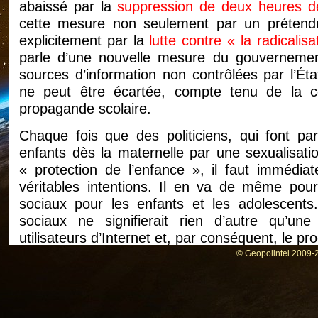
abaissé par la
suppression de deux heures de
cette mesure non seulement par un prétend
explicitement par la
lutte contre « la radicalis
parle d’une nouvelle mesure du gouvernement
sources d’information non contrôlées par l’État
ne peut être écartée, compte tenu de la com
propagande scolaire.
Chaque fois que des politiciens, qui font par
enfants dès la maternelle par une sexualisatio
« protection de l’enfance », il faut immédiat
véritables intentions. Il en va de même pour 
sociaux pour les enfants et les adolescents.
sociaux ne signifierait rien d’autre qu’une 
utilisateurs d’Internet et, par conséquent, le p
© Geopolintel 2009-2
La commission judiciaire de la Chambre des rep
un rapport qui fait grand bruit, dans lequel e
décennie, l’UE a progressivement mis en plac
de censure sophistiqué
: Le « Forum europé