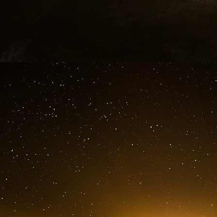
suivi par des lois européennes contre les « di
puis par la « loi allemande sur l’application d
et enfin, après des années de préparation, par
est même allée jusqu’à définir, dans un ma
allemand « borderline content »), des contenu
punissables, ne sont pas du goût de la Commis
y inclut notamment la « satire politique », la
anti-LGBTIQ », les « contenus anti-élite » ou la
Sur plus de 160 pages, le rapport révèle, à 
jusqu’alors inaccessibles au public, comme
censure, à faire pression sur les plateformes 
des informations véridiques, en ciblant d
conservateurs et en s’ingérant dans les élect
États-Unis. Le rapport du Congrès américain 
encore loin d’avoir atteint son objectif en m
utilisation des réseaux sociaux uniquement av
traçable à tout moment et soumise à une censure