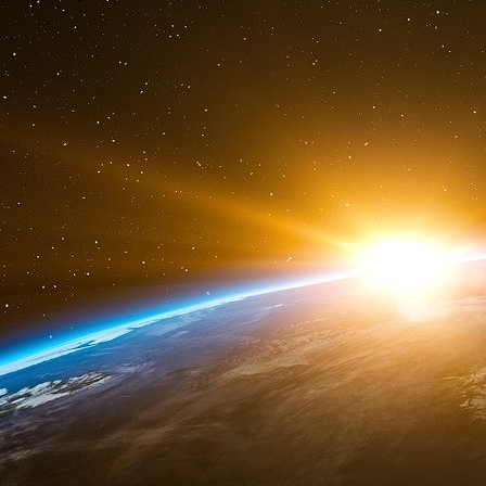
hostile, risquant d’intensifier les tensions.
Enfin, une difficulté majeure persiste du point
acteurs repose sur la notion de crédibilité.
technique (la capacité d’une frappe d’atteindre 
pour être dissuadé, doit être certain que l’autr
nucléaire, quitte à être frappé encore plus d
France peut apparaître crédible aux yeux d
infrastructures russes en cas d’attaque russe vi
elle autant si elle menace de s’en prendre à 
Pologne, quitte à s’exposer à voir en retour P
pas certain… La question est centrale et supp
européens qui restent à définir.
Une perspective peu crédible… pour l’insta
Aujourd’hui, la dissuasion nucléaire franco-bri
la garantie américaine. Le dépassement des str
jalon vers une sécurité collective renforcé
engagement fort des autres États membres et u