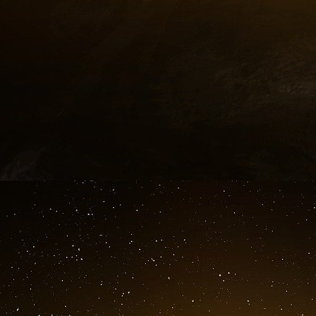
américain.
En outre, la dissuasion nucléaire française n’a
de l’Europe et sa capacité reste limitée face
Russie. Avec ses quelque 300 têtes nucléa
cohérence avec son concept de « stricte suf
arsenal dissuasif crédible, mais cette capacité
éventualités d’un conflit de haute intensité imp
De plus, l’idée de déléguer ou de partager cett
diplomatiquement difficile. Certains pays e
scandinaves, pourraient considérer la mise en
(qui trancherait avec la situation actuelle c
décennies un objet récurrent du dialogue sur le
et la Russie) comme une provocation à l’éga
objectifs de désarmement nucléaire et de non-
Les pays scandinaves et l’Allemagne sont parti
Russie, en raison de leur proximité géographiq
Une initiative de dissuasion commune pourra