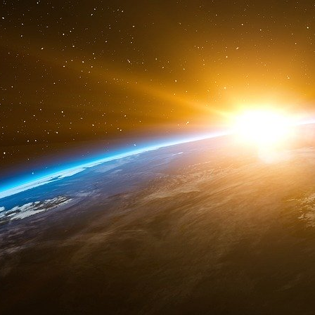
Contrairement à celle de la France, stricte
dissuasion du Royaume-Uni demeure fortem
atlantique. Son système de dissuasion repose e
aux États-Unis bien que les têtes nucléair
britannique dans ce domaine n’est donc pas t
Londres en ce qui concerne une éventuelle ext
de l’Europe est limitée.
Néanmoins, la coopération nucléaire bilatérale
traités de Lancaster House signés en 2010, peut
Il demeure que le Royaume-Uni risque de ne p
dissuasion à l’échelle du Vieux Continent sans 
Dissuasion européenne : les défis d’une am
Le président français encourage ses homologu
d’une « culture stratégique commune ». En
approche se heurte toutefois aux réalités pol
européens, qui considèrent qu’ils ne seront jam