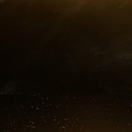
Europe.
En fin de compte, la dissuasion nucléaire éla
pourra atteindre son plein potentiel qu’à l
intégrée et acceptée par l’ensemble des puiss
une telle perspective semble difficilement envi
La politique de l’administration Trump sera d
avoir lieu. Dit simplement, son éventuelle politi
doit faire peur notamment à l’Allemagne et à l’
transforme l’OTAN en coquille vide et si Vladi
après un hypothétique règlement du conflit l
pourrait peut-être évoluer…
The Conversation