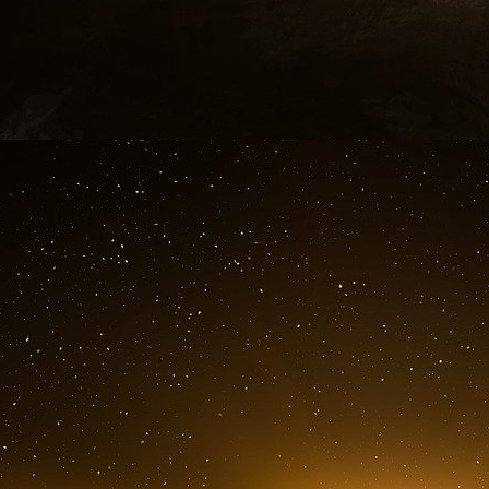
Le retour imminent de Donald Trump à la M
terme, d’un désengagement américain de la pro
hypothèse, la France et le Royaume-Uni pourraie
force de dissuasion nucléaire ?
De l’avis de nombreux observateurs, la victo
l’isolationnisme américain. Dès lors, le dé
stratégique européenne revient sur le devant
stratégique comporte une composante conven
nouvelle question émerge dernièrement : en 
Européens pourraient-ils eux-mêmes assure
nucléaire ?
Hormis la Russie, seuls deux pays européens d
la France, avec 290 têtes nucléaires, et le 
de la redéfinition de l’ordre mondial qu’une no
les capacités nucléaires de ces deux pays pren