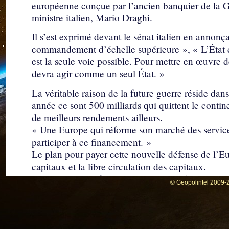
européenne conçue par l’ancien banquier de la 
ministre italien, Mario Draghi.
Il s’est exprimé devant le sénat italien en annonça
commandement d’échelle supérieure », « L’État d
est la seule voie possible. Pour mettre en œuvre 
devra agir comme un seul État. »
La véritable raison de la future guerre réside da
année ce sont 500 milliards qui quittent le contin
de meilleurs rendements ailleurs.
« Une Europe qui réforme son marché des services
participer à ce financement. »
Le plan pour payer cette nouvelle défense de l’E
capitaux et la libre circulation des capitaux.
Cette possibilité figure dans l’article 65 du trait
© Geopolintel 2009-2
liés à l’ordre public ou à la sécurité publique.
Si l’épargne quitte l’Europe, la future défense e
nos comptes bancaires.