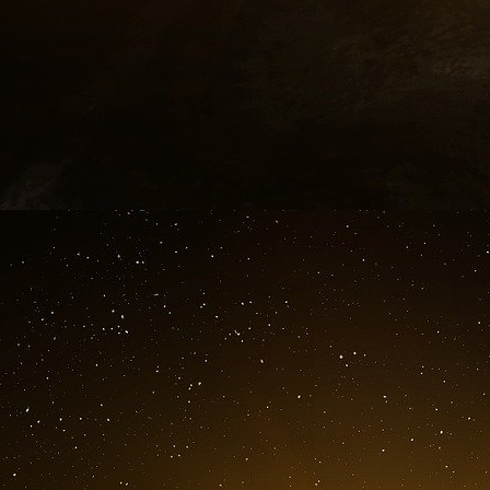
éléments indispensables à la survie et à la s
large maintient sciemment une forme d’in
d’informations à de potentiels adversaires dans 
Cependant, les crises géopolitiques et les tens
occidental, marquées par la formulation de me
conduit Paris à remettre en cause les éléments
En février 2020, lors d’un discours à l’École
la France était prête à s’engager dans un « d
européens en vue d’explorer la meilleure façon 
la sécurité européenne globale – sans se sub
défense du continent. Le retour à la Maison
critiqué avec virulence l’Alliance atlantique,
persévérer dans cette réflexion. Rappelons à c
que les dissuasions française et britannique « 
du continent – sans préciser comment. Le temp
cette question fondamentale.
Royaume-Uni : le poids de l’influence améri