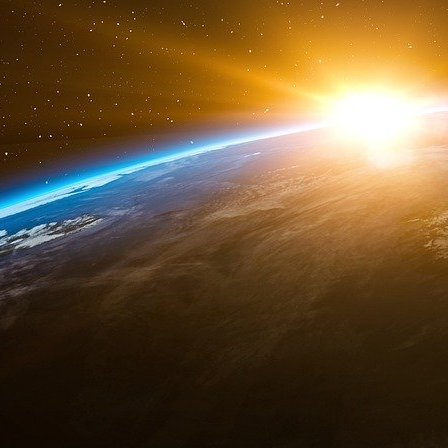
Depuis son premier mandat, Emmanuel Mac
dissuasion nucléaire en Europe. Il évoque notam
de l’arsenal français aux alliés européens –
personne à l’heure où la Russie menace d’util
avec l’Ukraine. Les Britanniques, quant à eux
l’instant, préfèrent continuer de déléguer 
Américains.
En tout état de cause, l’extension des garanties
sécurité collective du Vieux Continent poser
complexité.
La position française : de la protection nati
Depuis que la France s’est dotée de l’arme nu
repose sur une notion fondamentale, très gaul
en cause par les présidents français successif
protection des « intérêts vitaux » de la nation.
Ces intérêts vitaux n’ont jamais été clairemen