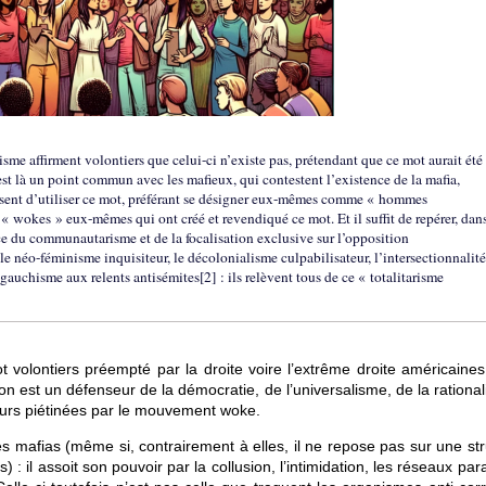
me affirment volontiers que celui-ci n’existe pas, prétendant que ce mot aurait été
’est là un point commun avec les mafieux, qui contestent l’existence de la mafia,
refusent d’utiliser ce mot, préférant se désigner eux-mêmes comme « hommes
 « wokes » eux-mêmes qui ont créé et revendiqué ce mot. Et il suffit de repérer, dans
ce du communautarisme et de la focalisation exclusive sur l’opposition
e néo-féminisme inquisiteur, le décolonialisme culpabilisateur, l’intersectionnalité
-gauchisme aux relents antisémites[2] : ils relèvent tous de ce « totalitarisme
 volontiers préempté par la droite voire l’extrême droite américaines
on est un défenseur de la démocratie, de l’universalisme, de la rational
aleurs piétinées par le mouvement woke.
 mafias (même si, contrairement à elles, il ne repose pas sur une str
: il assoit son pouvoir par la collusion, l’intimidation, les réseaux para