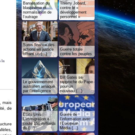
Banalisation du
Thierry Jobard,
blasphème et
contre le «
normalisation de
développement
l’outrage
personnel »
Soros finance des
actions en justice
Guerre totale
offrant un (…)
contre les peuples
 la
Bill Gates se
Le gouvernement
rapproche du Pape
australien arnaqué
pour un
par l’intelligence
nouveau (…)
, mais
ité, de
Etats Unis :
Guerre de
L’immigration a
l’information avec
couté 150 milliards
l’European
ucture
de (…)
Media (…)
llèles,