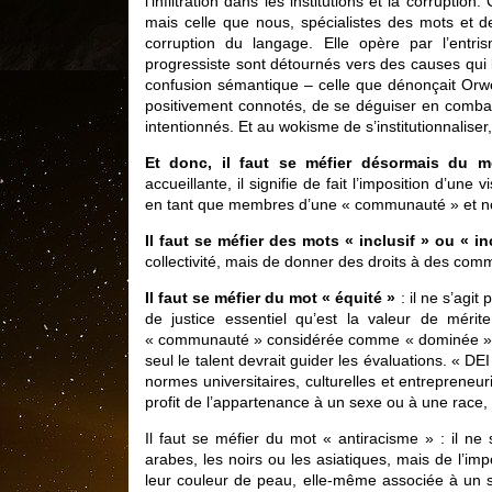
l’infiltration dans les institutions et la corruptio
mais celle que nous, spécialistes des mots et d
corruption du langage. Elle opère par l’ent
progressiste sont détournés vers des causes qui 
confusion sémantique – celle que dénonçait Orw
positivement connotés, de se déguiser en combats 
intentionnés. Et au wokisme de s’institutionnaliser
Et donc, il faut se méfier désormais du m
accueillante, il signifie de fait l’imposition d’un
en tant que membres d’une « communauté » et n
Il faut se méfier des mots « inclusif » ou « in
collectivité, mais de donner des droits à des co
Il faut se méfier du mot « équité »
: il ne s’agit
de justice essentiel qu’est la valeur de méri
« communauté » considérée comme « dominée » ou 
seul le talent devrait guider les évaluations. « DEI
normes universitaires, culturelles et entrepreneur
profit de l’appartenance à un sexe ou à une race, 
Il faut se méfier du mot « antiracisme » : il ne s
arabes, les noirs ou les asiatiques, mais de l’impo
leur couleur de peau, elle-même associée à un s