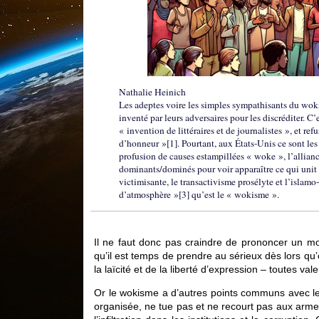
Nathalie Heinich
Les adeptes voire les simples sympathisants du wokis
inventé par leurs adversaires pour les discréditer. C
« invention de littéraires et de journalistes », et 
d’honneur »[1]. Pourtant, aux États-Unis ce sont les
profusion de causes estampillées « woke », l’allian
dominants/dominés pour voir apparaître ce qui unit l
victimisante, le transactivisme prosélyte et l’islamo
d’atmosphère »[3] qu’est le « wokisme ».
Il ne faut donc pas craindre de prononcer un mot
qu’il est temps de prendre au sérieux dès lors qu’
la laïcité et de la liberté d’expression – toutes v
Or le wokisme a d’autres points communs avec les
organisée, ne tue pas et ne recourt pas aux armes) 