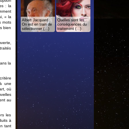
ruption
s : la
emment
, « la
Albert Jacquard :
Quelles sont les
s mots
On est en train de
conséquences du
s bien
sélectionner (…)
traitement (…)
verte,
traités
dans la
critère
 à une
rt, où
uvelles
lent au
ers les
duits à
n tant