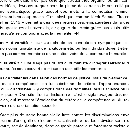
n. Celle-ci toutefois n’est pas celle que traquent les organismes anti-cor
es idées, devrions traquer sous la plume de certains de nos collègue
risme sémantique, grâce auquel des mots à la connotation émin
le sont beaucoup moins. C’est ainsi que, comme l’écrit Samuel Fitoussi
ell en 1946 – permet à des idées régressives, empaquetées dans de
apolitiques et universels, de gagner du terrain grâce aux idiots utile
, jusqu’à se confondre avec la neutralité. »[4]
ot « diversité »
, car au-delà de sa connotation sympathique, ou
e vision communautariste de la citoyenneté, où les individus doivent être 
on pas comme membres d’une nation voire de la commune humanité.
clusivité »
: il ne s’agit pas du souci humaniste d’intégrer l’étranger 
mmunautés sous couvert de mieux en accueillir les membres.
 pas de traiter les gens selon des normes de justice, mais de piétiner ce 
te ou de compétence, en lui substituant le critère d’appartenance
« discriminée », y compris dans des domaines, tels la science ou l’a
 », pour « Diversité, Équité, Inclusion » : c’est le sigle ravageur des no
iales, qui imposent l’éradication du critère de la compétence ou du ta
voire d’une orientation sexuelle.
’agit plus de notre bonne vieille lutte contre les discriminations env
sition d’une grille de lecture « racialisante », où les individus sont ré
tatut, soit de dominant, donc coupable parce que forcément raciste e