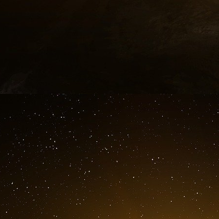
s’agit tout simplement d’une aberration de 
connaissances scientifiques actuelles !
Le mensonge :
Ce théorème induit un deuxième corollaire :
responsable d’une maladie parfaitement identifi
Faux : en matière scientifique la causalité uni
est le produit d’un enchaînement de causes. 
rend l’événement impossible !
D’abord, qu’est-ce qu’une maladie ? à ce jour,
capable de répondre à cette question élément
interroger sur ce sujet, n’ont pu me fournir q
ne savons pas ce qu’est une maladie.
Le mensonge :
Pasteur a prétendu avoir vu le virus de la ra
observer le virus de la rage, il faut un micros
inférieure au pouvoir discriminant du microscop