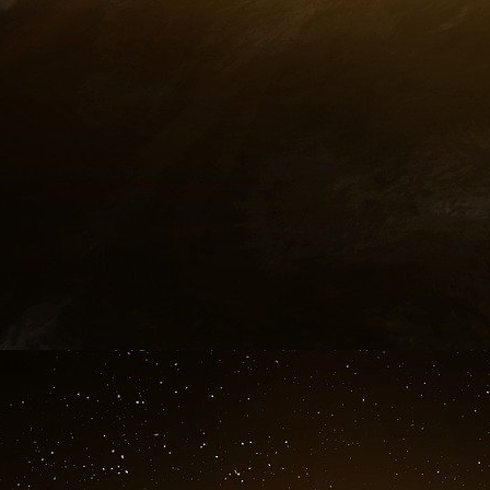
La théorie et le mythe pasteuriens ne souffr
contestation. La vaccination de masse est dev
sans preuve “Heureux celui qui croira sa
majoritairement des scientifiques qui passe
inavouées et inavouables.
J’avoue, j’appartiens à cette redoutable sec
discours majoritaires. Claude Bernard, qui 
écrivait dans “Introduction à la médecine ex
d’abord un douteur …” où est le doute aujourd’
Ce fut aussi Claude Bernard qui arbitra le mat
vie, il eut cette phrase remarquable : “ Bécham
terrain qui est tout, Pasteur est fou !” (phras
raison à Béchamp, ce qui est proprement impens
AVC qui le laissa hémiplégique, il perdit co
théories encore plus folles et plus fausses que 
L’organisme humain est une merveille d’équilibre