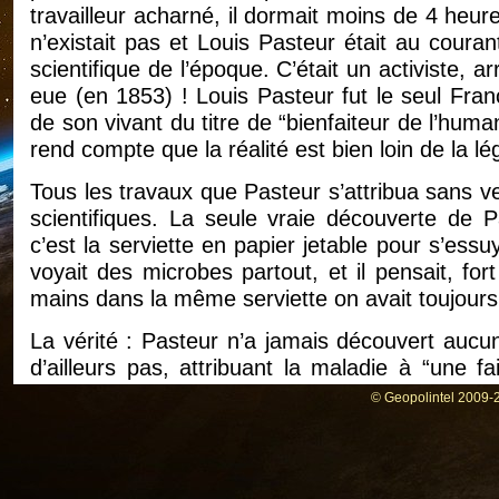
travailleur acharné, il dormait moins de 4 heur
n’existait pas et Louis Pasteur était au coura
scientifique de l’époque. C’était un activiste, arr
eue (en 1853) ! Louis Pasteur fut le seul Fran
de son vivant du titre de “bienfaiteur de l’hum
rend compte que la réalité est bien loin de la l
Tous les travaux que Pasteur s’attribua sans ve
scientifiques. La seule vraie découverte de 
c’est la serviette en papier jetable pour s’essu
voyait des microbes partout, et il pensait, for
mains dans la même serviette on avait toujours
La vérité : Pasteur n’a jamais découvert aucun 
d’ailleurs pas, attribuant la maladie à “une fa
incombe à un vrai biologiste : Antoine Béch
© Geopolintel 2009-2
médecine et en chimie et diplômé en pharmac
interdit de cité (lire sur Internet le très intér
en ligne Wikipédia). Antoine Béchamp avait