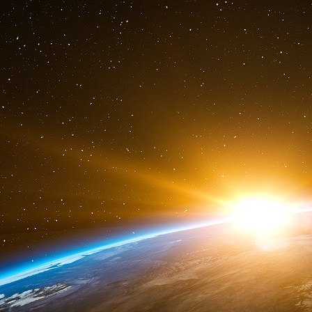
étrangères, virus et autres bactéries, c’est la 
l’on appelle “maladie” le système immunitaire n
et l’on en fait un malade chronique !
Le mensonge :
le tétanos, la rage, la poliomyélite ont été endi
La vérité :
ces trois maladies sont des maladies sans imm
par la voie sanguine.
Le mensonge :
la vaccination ROR a permis de supprimer les ma
La vérité :
ces maladies dites “infantiles” servent à la ma
pour en faire un adulte en bonne santé. Avec
la rougeole et des adultes qui l’avaient eu enf
au contact de leurs enfants vaccinés.
Le mensonge :