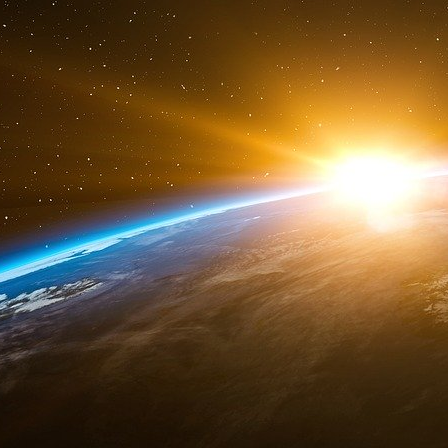
Le mensonge :
les vaccins ont permis de mettre un terme
l’humanité ! La vérité :
e
e
Aux 13
et 14
siècle, l’Europe fut dévastée p
des centaines de milliers d’individus. Ces épi
qui a inventé le vaccin contre la peste ?
Le mensonge :
la variole a été éliminée de la surface de la Ter
La vérité :
c’est l’OMS elle-même, pourtant entièrement 
en 1980, lança un appel à tous ses adhérents po
et détruire les souches virales encore déte
campagnes de vaccination s’étaient toutes so
soit le pays où eut lieu cette campagne ! Le m
Les vaccins sont inoffensifs et les accidents
tristes coïncidences.
La vérité :