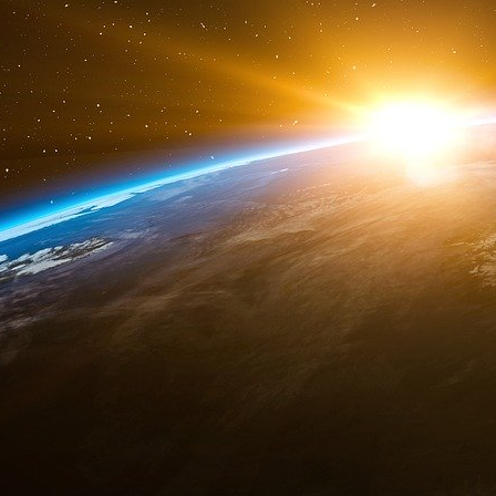
destructeurs sortis de nulle part (on croyait 
par le cadavre) ! Béchamp n’était ni “vitaliste”
qui n’était pas le cas de Pasteur, tout du moin
et savait s’adapter à “l’air du temps” (il n’y
d’avis !).
De ce théorème (jamais démontré) découle donc
lutter contre les maladies et les épidémies, il
Jenner) massivement les populations avec
maladies.
A ce stade, on fait tout simplement l’impass
aujourd’hui sur le système immunitaire 
raisonnement implique que tous les humains 
que celui-ci répond d’une manière identiqu
L’immunité de troupeau, prônée par Pasteur et 
c’est une hérésie scientifique !
e
L’hérésie scientifique : Au 21
siècle, nous rai
e
des théories élaborées au 19
siècle, et que 