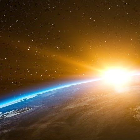
des accidents graves. Pourquoi retrouve-t-on
amyloïdes de la maladie d’Alzheimer ? Les co
décrire la maladie qui porte son nom existe
nouveau avec nos techniques modernes et il 
coupes. L’aluminium trouvé dans les cerve
celui des vaccins !
On y trouve aussi des traces de formaldéhyd
mercure (stabilisants) le mercure est un ne
mettre en doute.
Le “vaccinalisme” est une manie française. Cha
18 ans pas moins de 60 injections vaccinales.
Les trucages des labos : il y a en France des o
à mélanger dans la même ampoule les obligato
marcher le commerce ! Nous avions essayé de 
contenait 10 virus ! Ils se sont bouffés ent
“l’Hexavac” une belle réussite commerciale et
marché en 2003 il a été retiré, sur recommanda