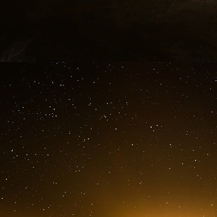
microzymas, ( 3.1 Antoine Béchamp et la
rebaptisés : microbes “empruntant” ce nom
1875).qui fut le premier à l’utiliser.
Béchamp ne courait pas après la gloire, P
manœuvres de Pasteur, car il écrivit : “Je s
comme le volé est le précurseur de la fortune 
et le calomnie.”
Le théorème pasteurien : L’être humain, créat
maladie ne peut donc être provoquée que par u
ravisant, devant la démonstration évidente d’A
des vers à soie (sujet sur lequel ils travaillai
par des “agents” extérieurs. En injectant cet a
défense qui protège de la maladie.
N’oublions pas qu’à cette époque (milieu d
religieuse, on croyait à la “force vitale” (im
règne “organique” sans cette “force vitale” 
génération spontanée” le cadavre d’un ani