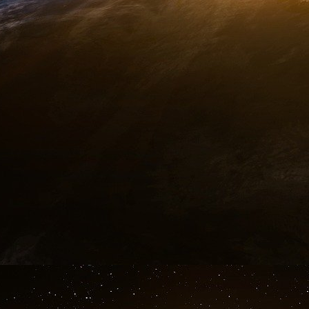
Nos enfants deviendront centenaires !
La vérité :
les centenaires d’aujourd’hui sont des perso
époque où il n’y avait pas de vaccinations ob
années.
Toutes les études internationales arrivent à l
vaccinations obligatoires sont globalement e
jamais été vaccinés.
Le mensonge :
il faut vacciner les personnes fragiles pour les 
La vérité :
toute personne atteinte d’un déficit immunit
immune est une contre-indication majeure à 
vaccination soit réellement efficace, il faudr
pour connaître l’état exact de ses défenses
autorités dites “compétentes” et on vit a