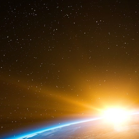
officiellement que de la faute à pas de chance
L’aveuglement des autorités sanitaires fr
sanitaire majeure qui a déjà commencé à bas
d’hyperactivité, de cancers infantiles
environnementaux ? L’air pollué ? La malbouff
ne connaît pas les synergies entre tous ces é
les frais et que l’on ne sacrifie plus nos enfa
industriel !
En conclusion : le principe de la vaccina
scientifique indiscutable et démontrée.
Marc JASPARD, Chimiste – Biochimiste
05 10 2012
Le lien de cet article de Sylvie Simon
: .Quelq
(!) :
Pasteur. Mensonge, mystification, pillage
historiens, le mythe du << plus grand Français