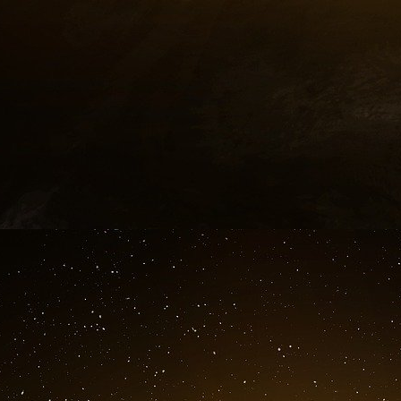
les vaccins sont des médicaments au même
pharmacopée et, à ce titre, ils sont dangere
moyenne 20 000 personnes par an en France,
C’est un miracle, et dans les labos, les miracles
Se mettre dans la tête qu’on va “éradiquer” tel
est une illusion dangereuse. Chaque fois que
d’un de ses occupants, la Nature ayant horreu
nouvel habitant souvent pire que le précé
d’éradiquer l’espèce humaine de la surface de
bien de nous !
Ce que contient réellement un vaccin : une par
que l’on croit responsable d’une maladie, d
comme les ARN ou ADN double brin. Des traces
ne sait pas filtrer totalement la fraction vaccin
culture sont polluées pour une raison ou une a
également des adjuvants tels l’hydroxyde d’alu
puisqu’il est capable de traverser la barrière 
organe humain qui soit stérile et qui doit le re