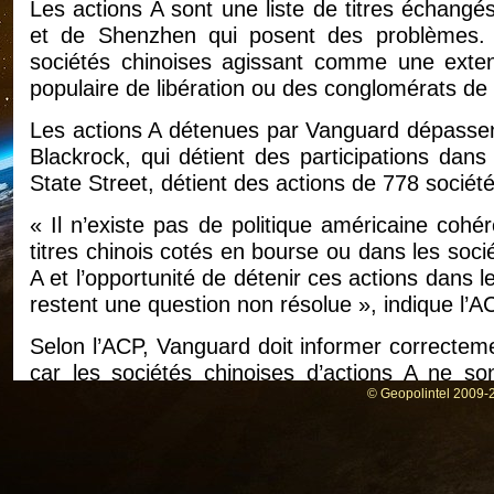
Les actions A sont une liste de titres échang
et de Shenzhen qui posent des problèmes.
sociétés chinoises agissant comme une exten
populaire de libération ou des conglomérats de 
Les actions A détenues par Vanguard dépassen
Blackrock, qui détient des participations dans
State Street, détient des actions de 778 socié
« Il n’existe pas de politique américaine cohé
titres chinois cotés en bourse ou dans les socié
A et l’opportunité de détenir ces actions dans l
restent une question non résolue », indique l’
Selon l’ACP, Vanguard doit informer correcteme
car les sociétés chinoises d’actions A ne 
© Geopolintel 2009-2
internationales qui protègent les intérêts des cl
La CPA est une organisation nationale bip
nationales américaines de différents secteur