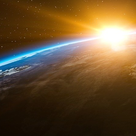
« La Chine continue d’exploiter les marchés fi
Vanguard rendent cela possible en injectant d
chinoises », a-t-il déclaré.
Vanguard a réagi à l’article de Newsweek.
« Vanguard maintient le plus haut niveau
réglementations applicables, y compris les l
éclaircissements supplémentaires de la part d
de déterminer les sanctions par le biais du pro
Assets Control). »En tant que l’un des nomb
investisseurs une gamme de fonds pour in
investissements de nos clients en Chine se fo
indiciels passifs basés aux États-Unis qui 
nombreuses économies développées et éme
communiqué transmis à Newsweek.
Newsweek