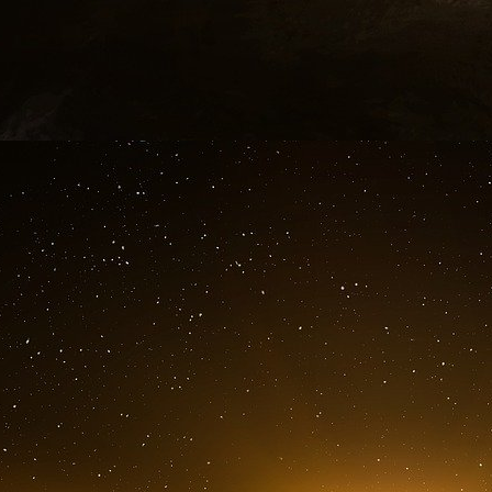
rapport de la CPA attire l’attention sur la faill
utilisent pour déverser l’épargne-retraite des c
Newsweek a précédemment révélé que le Thri
américain investissait les fonds des plans d’é
les entreprises militaires de Pékin. Bien que l
pas illégal au regard de la législation américai
aux entreprises liées à l’armée du principal adv
Le représentant Mike Gallagher, dans un m
Congrès d’adopter une loi pour « arrêter de fi
et les violations des droits de l’homme ».
« Nombre de ces entreprises créent des sy
membres des forces armées américaines 
l’épargne des Américains pour financer notre 
préserve d’un conflit dans le détroit de Taï
seraient utilisées contre les militaires américai
Le sénateur Marco Rubio a aussi reproché à V
dans des entreprises chinoises.