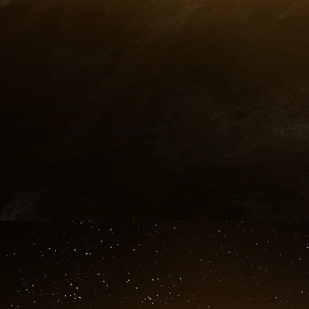
[
2
]
Voir « Anatomo-pathologie de la dette »
http://www.geopoli
[
3
]
Vidéo 5’
http://www.ena.lu/
[
4
]
Voir « L’Amérique en cessation de paiement ! Demain la g