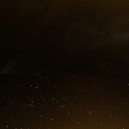
illustrant à merveille l’impressionnante continu
États rescapés de la Seconde guerre mond
accents shakespeariens que prononça Wins
1946
[
3
]
. Discours dans lequel il en appelle à
au rapprochement franco-allemand… un projet 
appelée à se tenir soigneusement à l’écart, c
Vieux continent.
Deux faillites en perspective : l’€uro et le Do
Les États-Unis eux aussi au bord du gouffre
[
d
M
€) depuis l’automne 2010 afin, espèrent-ils
ceci dans le but de voir réduite la hausse de l
qui confrontent l’Occident à situation inédite t
peut-être de l’achèvement d’une phase dans l
En effet les États-Unis et l’Europe se retrou
dettes souveraines abyssales, fruit de trente an
« démocraties », les yeux rivés sur leurs ag
que de l’avenir immédiat. Un vice qu’à renforcé