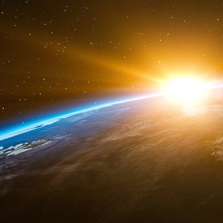
pour les sociétés du tout jetable, le retour au ré
Ce qui devrait plutôt être entrepris… le transf
dit constituer l’Union en une puissance écon
dettes, cela devant se traduire par l’émissio
pas ce qu’annonce M. Sarkozy lorsqu’il é
européen
? Plus concrètement cela suppose
matière budgétaire… Les États ne battant déjà 
jeter aux orties les dernières guenilles de l
Idéalement afin de résorber la dette, il con
l’Union européenne mettent en œuvre un plan 
recapitalisant massivement la Banque centrale 
deux institutions ploient déjà sous le faix
d’ailleurs que la crise progresse plus vite que
verbeuses bureaucraties européistes.
Quant au gouvernement de M. Cameron, sa pos
pour la Grèce ni pour la zone euro
». Les Brita
pas payeurs - prônent une intégration fiscale