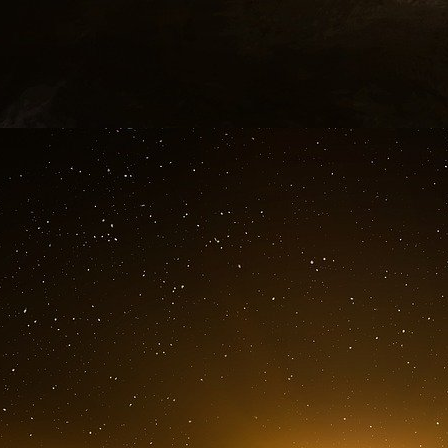
jusqu’ici à partir de 2013… laquelle s’élevai
Produit intérieur brut (Pib). Un soutien frança
Paris et auxquels viennent s’ajouter les subs
Portugais. La France aura ainsi engagé prè
destinés à rembourser les créanciers de ces
augmentation d’environ 4% de notre dette publi
prévu en 2011 ! Pas de quoi pavoiser, n’est-c
Reste que si la Grèce est endettée à 160% de
200% et pourtant nul n’en parle et pour cau
n’Poor’s lui retirait sa cotation triple « A » 
croître en dépit d’une sévère réforme budgéta
et ce, parce que sa dette a été contractée su
entendu pas le cas de la France dont les deu
établissements financiers privés européens
souverains arabes ou des banques centrales as
prêtés aux trois faillis (PIG) étant empruntés
d’intérêts pendant quinze ans (les prêts acco