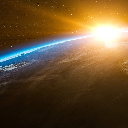
final, l’opération de sauvetage aura coûté à la
débours total de 90 mds TTC !
Un formidable bilan pour un quinquennat qui
passer la dette publique de 65 % à 85 % du Pi
à réfléchir - que «
les déficits actuels des Se
intérêts payés, lesquels représentent en 
l’enseignement… En décembre 2010 la dette s
d
1980 et 2010, 1408 M
€ ont été ainsi versés po
en moyenne, 5 millions par heure ! Ces intér
- ont, par un effet boule de neige, démesurém
pas eu à payer ces intérêts, la dette publiqu
10% du Pib, autrement dit équivalente en 2011 
En vérité, les Français ne perdent rien pour a
juste après l’échéance présidentielle de 20
impôts et des taxes comme c’est aujourd’hui l
Royaume-Uni et l’Espagne. Mais ces prélèvemen
n’alimenteront pas les Services publics dans c