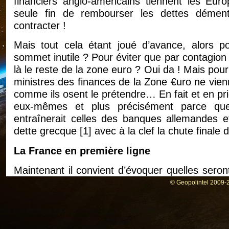
financiers anglo-américains tiennent les Euro
seule fin de rembourser les dettes démenti
contracter !
Mais tout cela étant joué d’avance, alors p
sommet inutile ? Pour éviter que par contagion l
là le reste de la zone euro ? Oui da ! Mais pou
ministres des finances de la Zone €uro ne vien
comme ils osent le prétendre… En fait et en prio
eux-mêmes et plus précisément parce que
entraînerait celles des banques allemandes et
dette grecque
[
1
]
avec à la clef la chute finale 
La France en première ligne
Maintenant il convient d’évoquer quelles seron
déjà caduc avant même d’être entré en service
© Geopolintel 2009-2
De l’aveu du Premier ministre François Fillon,
pour « conséquence indirecte » d’augmenter 
2014. Un fardeau supplémentaire qui hypothéqu