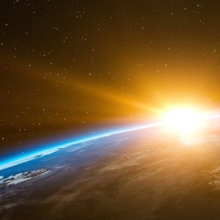
liquidités gracieusement offertes par des banq
de la dette)
ad vitam æternam
.
Mais tout ayant une fin, cela doit s’arrêter, d’
être, une probabilité qui n’est plus à exclure
grande Amérique multiplie les provocations
croisée des chemins. Un « système » s’autodé
raisonnant et agissant et en régissant sa p
puissants avec la vie des peuples - selon la 
Or le déluge semble imminent – ce n’est pas
ordres vomissant quotidiennement ses flots de
ressemble de plus en plus furieusement au Tita
Notes
[
1
]
En mai 2010 l’exposition des établissements français éta
BNP Paribas et 2,5 pour la Société Générale, dont par ailleurs
privé pour 3,2 mds. Quant à l’exposition totale du Crédit Agri
bonds du Trésor, partie émergée de l’iceberg.