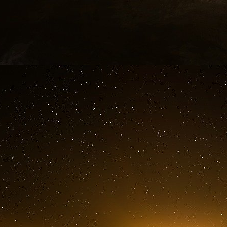
de son approche en matière d’investissement.
dans le collimateur de certains responsables ré
d’une forme de sélection idéologique discriminat
Plusieurs élus républicains ont alors cherc
BlackRock pour les fonds publics qu’elle gérait.
Au Texas, l’État a retiré un fonds d’éducat
BlackRock. En Floride, le gouverneur républi
autre gestionnaire pour les fonds publics gé
retirer à BlackRock 2 milliards de dollars d’ac
BlackRock gérait encore 13 milliards de dollars 
La réaction personnelle à l’encontre de M. Fi
des primaires républicaines à la fin de l’ann
M. DeSantis et l’investisseur en biotechnol
BlackRock. M. DeSantis a vanté le fait qu’il a
société, tandis que M. Ramaswamy a qualifié M
l’évasion ». Ces propos ont suscité une répon
« triste » représentation de l’état de la politiqu