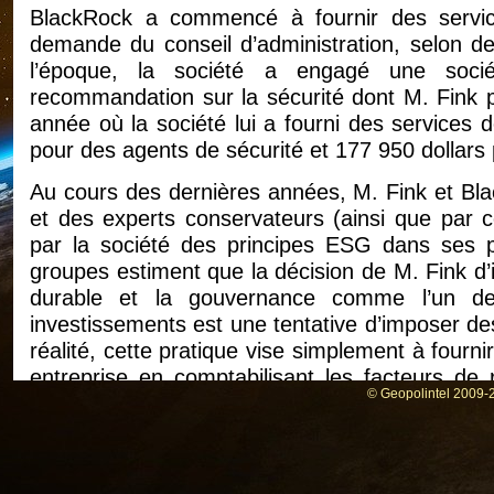
BlackRock a commencé à fournir des servi
demande du conseil d’administration, selon d
l’époque, la société a engagé une socié
recommandation sur la sécurité dont M. Fink p
année où la société lui a fourni des services 
pour des agents de sécurité et 177 950 dollars
Au cours des dernières années, M. Fink et Blac
et des experts conservateurs (ainsi que par cert
par la société des principes ESG dans ses p
groupes estiment que la décision de M. Fink d’
durable et la gouvernance comme l’un de
investissements est une tentative d’imposer de
réalité, cette pratique vise simplement à fournir
entreprise en comptabilisant les facteurs de 
© Geopolintel 2009-2
seules performances financières.
Dans sa lettre annuelle aux actionnaires pou
qui gère quelque 10 000 milliards de dollars, 