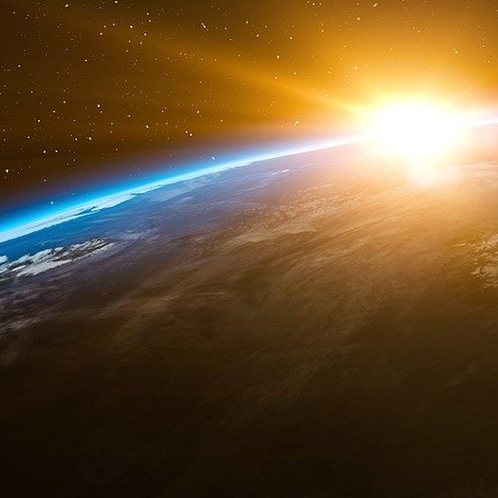
M. Fink a évoqué à plusieurs reprises les réacti
déclarant à une occasion qu’il était surpris
« C’est difficile, parce que ce n’est plus du bu
a déclaré Fink à Bloomberg en janvier 2023. 
professionnelle, les attaques sont désormais p
problèmes ».
Le plus souvent, M. Fink attribue la fureur 
l’ESG et au fait que lui et BlackRock ont été p
politique américaine. « Le récit est affreux », 
Bloomberg. "Malheureusement, certains homm
d’une phrase de leur contexte, et c’est le mond
BlackRock, comme d’autres institutions financi
engagements précédemment déclarés en mat
certains considèrent comme le résultat de la p
activistes conservateurs.
En fin de compte, les boycotts ont eu peu d’eff
de l’année 2023, M. Fink a reconnu que l’