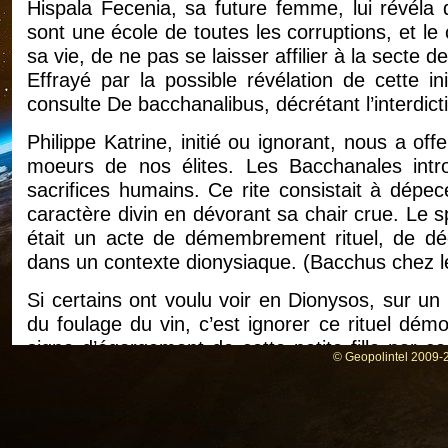
Hispala Fecenia, sa future femme, lui révéla q
sont une école de toutes les corruptions, et le
sa vie, de ne pas se laisser affilier à la secte des
Effrayé par la possible révélation de cette in
consulte De bacchanalibus, décrétant l’interdictio
Philippe Katrine, initié ou ignorant, nous a off
moeurs de nos élites. Les Bacchanales intro
sacrifices humains. Ce rite consistait à dépec
caractère divin en dévorant sa chair crue. Le 
était un acte de démembrement rituel, de dé
dans un contexte dionysiaque. (Bacchus chez l
Si certains ont voulu voir en Dionysos, sur un p
du foulage du vin, c’est ignorer ce rituel dé
signe d’égorgement de cette petite fille par ce
© Geopolintel 2009-2
nous expliquer comment la secte mondiali
transcender par l’extase du meurtre et l’omoph
Cette transcendance démoniaque ne peut êtr