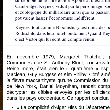
susceptible de le faire élire « Apôtre », c’est-à-d
Cambridge. Keynes, séduit par le personnage, sou
et zoologique du milliardaire ainsi que sa passio
pouvaient laisser l’économiste indifférent.
Keynes, tout comme Bloomsbury, est donc des part
Rothschild dans leur hôtel londonien. Quand Keyn
c’est Victor qui lui écrit un compte rendu.
En novembre 1979, Margaret Thatcher, pr
Communes que Sir Anthony Blunt, conservateur
Reine mère, était bien le « quatrième » esp
Maclean, Guy Burgess et Kim Philby. Côté amér
la fièvre maccarthyste qu’une Commission du 
de New York, Daniel Moynihan, rendait comp
décrypter les câbles envoyés par les officier
dans les pays occidentaux. Ce rapport concluait
« La complicité d’Alger Hiss du Départeme