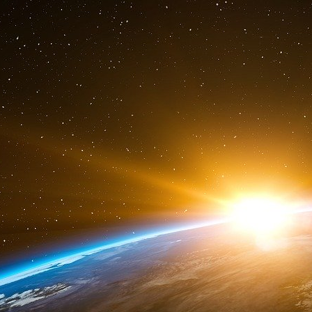
chefs de file des économistes « keynésiens »
suite dans ces termes : « Un de mes vieux a
personne avec qui il est plus difficile de traite
anti-britannique. » (cité par R. Skidelsky)
Whittaker a-t-il prononcé le nom de White ? 
Isaac Don Levine, qui assiste à la rencontre, s
quasi quotidiennement avec White, ne le met p
l’administration.
L’anglophobie du clan Roosevelt
Des contacts sont repris au printemps 1941 p
l’espion Iskhak Akhmerov alias « Bill » ou 
purges. Rappelé à Moscou comme beaucou
longtemps aux exécutions pour redevenir utile
de l’Amérique. White sera le principal acteur d
de faire entrer les États-Unis dans la guerre
l’ultimatum adressé au Japon en novembre 194