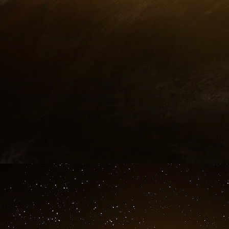
souvent été considérées comme peu fondées.
Fils d’émigrés juifs lituaniens de Boston, Whi
soutenir une thèse à Harvard sous la direction 
obtenir un poste à Harvard du fait, sans doute
par son ami et collègue Lauchlin Currie, l’écon
en 1934. Il se rend rapidement indispensable a
au Trésor.
Dans les années 1930, le Parti communist
d’influence dirigé par un journaliste, Whittake
tard dans Witness (et au FBI !), il pren
renseignements et influencer les positions a
conduisent Chambers à renier sa foi, quitt
personnalité, Adolf Berle, proche conseiller de 
La rencontre a lieu à Washington, en septemb
l’alcool, il donne le nom des membres de 
fonctionnaires du Trésor proches de White : 
On y trouve aussi le nom de Lauchlin Currie, 