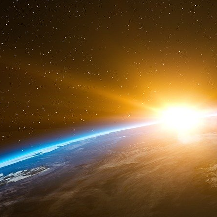
écrit ainsi : « Blunt et Burgess faisaient 
L’esthète aux yeux froids (cold-eyed) et 
suffisamment attirants, intelligents et amusan
Le professeur Dennis Robertson, quant à lu
candidatures à un poste dans l’administratio
comme journaliste pro-franquiste avant d’ava
Burgess, devenu producteur à la BBC, fera fr
évoquer la littérature russe.
Keynes pouvait-il être pour autant connaître o
disciples ? Les taupes étaient trop bien nées
Bretton Woods, nid d’espions ?
L’infiltration de l’administration américaine 
Si, en Angleterre, l’exfiltration vers l’URS
Philby (en 1962) ne laisse pas grand doute 
maccarthysme a favorisé un certain déni aux É
l’encontre de Harry Dexter White, l’ordonnat
père fondateur du Fonds monétaire internati