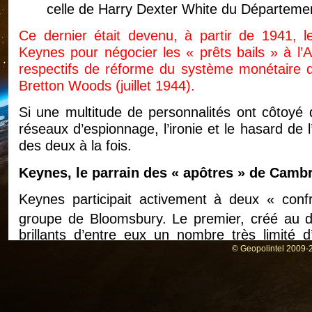
celle de Harry Dexter White du Départemen
Ce dernier était devenu, à partir de 1941, l
Keynes pour négocier les « prêts bails » à l’An
respectifs de réforme du système monétaire qu
Bretton Woods (juillet 1944).
Si une multitude de personnalités ont côtoyé
réseaux d’espionnage, l’ironie et le hasard de 
des deux à la fois.
Keynes, le parrain des « apôtres » de Camb
Keynes participait activement à deux « confr
groupe de Bloomsbury. Le premier, créé au 
brillants d’entre eux un nombre très limité
« apôtres » (apostles). Keynes avait été élu
© Geopolintel 2009-2
membres comme Ralph Hawtrey, Dennis Roberts
Le second groupe, beaucoup plus informel, avait
étudiant du Trinity College de Cambridge, Tho