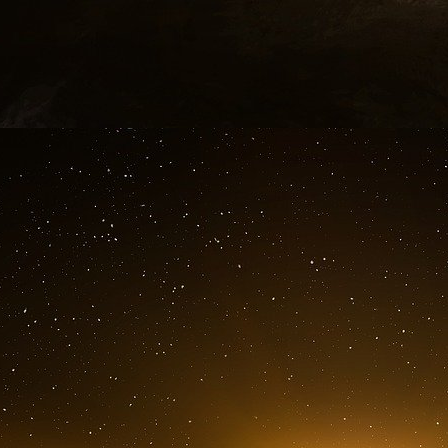
dans la très élitiste Society, il s’assure de la
inviter chez lui, au 46 Gordon Square, dans le
ses amis qui en étaient membres. Ce groupe 
conventionnel, réunit toute la fratrie Stephen :
1907), Virginia (qui épousera Leonard Woolf en 
À la mort de Thoby, en 1906, c’est Vanessa qu
Keynes. Vanessa Bell, peintre elle-même, devi
Grant, qui avait auparavant vécu en couple ave
pas encore Virginia Woolf). Keynes continuera
une amitié presque amoureuse avec Vanessa
Bell à Charleston, dans le Sussex, que K
économiques de la paix, entouré des trois enf
Quentin et la benjamine Angelica, fille « biol
quasiment partie de la famille Bell.
Dans les années 1920, Keynes devient le 
génération.
Julian Bell, étudiant à Cambridge, l
les plus brillants et notamment son compagnon