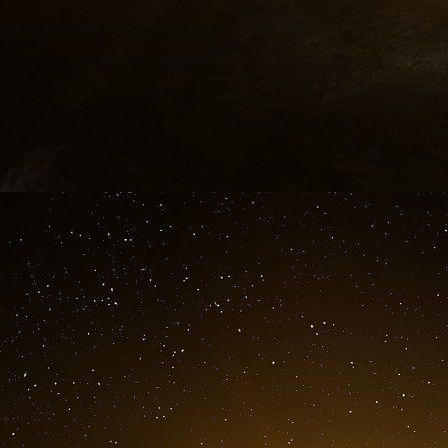
Charleston, dans la maison de campagne des Be
de la ferme de Tilton, la ferme de Keynes. Ang
filleule de Keynes se souviendra plus tard dans
« Des discussions bruyantes et animées e
Charleston qui ne me rassuraient guèr
aisance et bien informés, les amis de Juli
intellectuel… et par leur vision du monde 
humain comme négligeable. »
Keynes s’inquiète, lui aussi, de cette radicalis
jeune génération.
Pour lui, le marxisme n’es
Marié à une Russe, la ballerine Lydia Lopoko
socialiste dont, par sa belle-famille, il connaî
de parricide œdipien en écrivant dans le New S
plus accorder :
« Toute confiance aux prophéties de Mayn
toujours croissante du capitalisme… et il 
ayant des prétentions intellectuelles qui