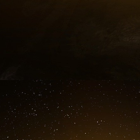
On lui demande alors de feindre d’abjurer
groupes très droitiers, voire fascistes ou naz
puis Guy Burgess et Anthony Blunt. Tous parv
britanniques ou le Foreign Office. C’est Blunt q
un riche héritier américain. Victor Rothschild
de Keynes et très lié à Blunt et à Burgess, s
mais aucune preuve n’est jamais venue confirm
Rien ne permet d’affirmer que Julian Bell a
proximité idéologique et amicale avec les « q
qu’il l’ait été. On pourrait voir dans un év
Bloomsbury, la raison profonde de décisions m
précipité pour l’Université de Wuhan (Chine)
bloomsburien dans la guerre d’Espagne, où il tro
Pendant toutes ces années 30, Keynes ne ce
Cambridgiens brillants et radicaux, ses élèves
sont invités aux parties qu’il organise pour main
cambridgienne et entretenir son ascendant. L