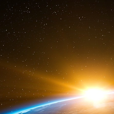
C’est White qui souhaite inviter l’URSS à la 
mise en place d’un système monétaire fondé sur
monnaies. Keynes, quant à lui, ne voit pas c
planifiée que l’URSS pourrait se plier aux rè
Bretton Woods, beaucoup d’observateurs ne m
de White. Le très actif assistant de White, É
tard d ans son livre-entretien avec Stanley Bla
ça apparaissait souvent. Il n’y a aucun doute q
White, père du « FMI » et agent des Soviéti
Sur le plan des relations internationales,
les c
Roosevelt : faire émerger un nouvel ordre inter
grandes puissances de l’époque
, les États
néanmoins, que Roosevelt aurait partagé sa co
ainsi que « la Russie est le premier exempl
marche ! » (cité par Benn Steil). Sa naïvet
parallèle qui outrepassait ses fonctions son
White a-t-il été au-delà ?