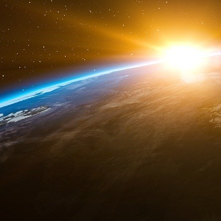
an avant Julian. À cette époque, la Conv
philosophie, d’art et de littérature que de p
bonne tradition de Bloomsbury, les deux ho
proches. Le futur historien de l’art vit alor
apôtre en 1932.
Fascinés par le « miracle » stalinien
Le collègue et ami de Keynes, Maurice D
communiste à Cambridge
dès 1920, mais cel
crise de 1929 et la montée du fascisme pour qu
où se tiennent les réunions de cellule. La Co
beaucoup des « élus » affichent ouverteme
l’Union soviétique, qui contraste avec un anti
ne remet pas en cause.
Autour de ces jeunes Cambridgiens, fascinés par
réseau amical très radicalisé, auquel app
Cairncross (le « cinquième » de Cambridge) e
manifestations pacifistes, infiltrent les ass