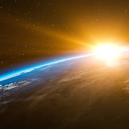
crise actuelle. »
Mais cette radicalité n’implique pas de bascu
Le Carré dans La Taupe en pensant inévitablem
- « La plupart des taupes anglaises avaient été
de la haute bourgeoisie, c’étaient même parfo
de leurs origines et qui étaient devenus secr
leurs camarades des classes laborieuses angla
« L’esthète aux yeux froids et le chérubin d
Kim Philby était un protégé de Maurice Dobb e
temps le plus proche collaborateur de Keynes e
liquidité » reprise dans la Théorie Générale.
en 1934, où il n’a échappé à la police de Doll
ville (ce qui inspirera plus tard Graham Gre
marié à une communiste juive qu’il a fait sortir
(Arnold Deutsch) qui a pour mission de créer u
d’infiltrer l’administration et les services secret