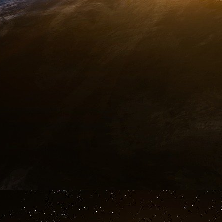
Si le secrétaire d’État, Cordell Hull, était lui
Guerre Henry Simpson demandait des allégeme
met en garde contre un « Munich oriental » qu
de l’Amérique dans le combat d’une grande 
Benn Steil dans The Battle of Bretton W
décembre 1941, préservera ainsi l’URSS d’
mettra également en cause White pour s
vraisemblablement communiqué aux Soviéti
Woods
– et qui visait à ruraliser l’Allemagne. 
l’URSS les planches à billets qui permettaient 
dollar.
White et Keynes ne font vraiment connais
Keynes aux États-Unis pendant la guerre, tou
s’agit moins alors de discuter d’un
nouvel ord
des prêts à l’Angleterre. Keynes comprend vite 
le patelin secrétaire au Trésor Morgenthau mai
White est en ligne avec celle de Roosevelt. Il s
– ce qui arrange aussi l’Union soviétique.