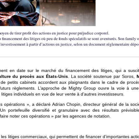
en de tirer profit des actions en justice pour préjudice corporel.
inancement des litiges où peu de fonds spéculatifs se sont aventurés. Son family o
d’investissement à partir d’actions en justice, selon un document réglementaire dépo
ement en date sur le marché du financement des litiges, qui a susci
ulture du procès aux États-Unis
. La société soutenue par Soros,
M
 de petits cabinets accordent aux plaignants dans le cadre de procè
futurs règlements. L’approche de Mighty Group ouvre la voie à une
es litiges individuels en vue de leur vente à d’autres investisseurs.
ces opérations », a déclaré Adrian Chopin, directeur général de la soc
 portefeuille diversifié et granulaire avec des résultats prévisibl
 faire noter ces opérations » par les agences de notation.
 les litiges commerciaux, qui permettent de financer d’importantes act