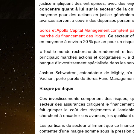
justice impliquant des entreprises, avec des enje
concentre quant à lui sur le secteur de la 
moyenne pour des actions en justice généraleme
avances servent à couvrir des dépenses personnelle
Soros et Apollo Capital Management comptent par
marché du financement des litiges.
Ce secteur off
en moyenne à environ 20 % par an pour un risque 
« Tout le monde recherche du rendement, et les i
principaux marchés actions et obligataires », a 
banque d’investissement spécialisée dans les servi
Joshua Schwadron, cofondateur de Mighty, n’a p
Vachon, porte-parole de Soros Fund Management, le
Risque politique
Ces investissements comportent des risques, q
secteur des assurances critiquent le financement 
fait grimper le coût des règlements à l’amiabl
cherchent à encadrer ces avances, les qualifiant de
Les partisans du secteur affirment que ce financ
contenter d’une maigre somme sous la pression des