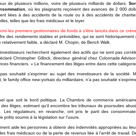
ux de plusieurs millions, voire de plusieurs milliards de dollars.
Sor
consommation
, où les plaignants reçoivent des avances de 2 000 doll
nt liées à des accidents de la route ou à des accidents de chantie
s, telles que les frais médicaux et le loyer.
mi les premiers gestionnaires de fonds à s’être lancés dans ce crén
re des rendements stables et prévisibles, qui se sont historiquement 
relativement faible, a déclaré M. Chopin, de Bench Walk.
nvestisseurs recherchent également des actifs qui ne sont pas corrél
déclaré Christopher Gillock, directeur général chez Colonnade Advisor
ces financiers. « Le financement des litiges entre dans cette catégorie
as souhaité s’exprimer au sujet des investisseurs de la société. M
 family office new-yorkais du milliardaire, n’a pas souhaité s’exprime
uel que soit le bord politique. La Chambre de commerce américaine
des litiges, estimant qu’il encombre les tribunaux de poursuites abusi
e. Les régulateurs, en revanche, ont pris le parti des consommate
 prêts soumis à la législation sur l’usure.
ement aide les personnes à obtenir des indemnités appropriées au lieu
 frais médicaux ou de la perte de revenus liée à l’arrêt de travail. D