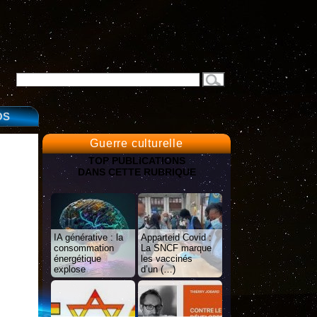
OS
Guerre culturelle
TOP PUBLICATIONS
DANS CETTE RUBRIQUE
IA générative : la
Apparteid Covid :
consommation
La SNCF marque
énergétique
les vaccinés
explose
d’un (…)