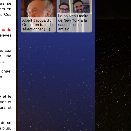
os se
ars en
r. Ces
Le nouveau maire
Albert Jacquard :
de New York à la
On est en train de
sauce socialo-
sélectionner (…)
antisio
eau du
élevés
és aux
s, une
. »
ichael
r.
 et le
ves et
urs et
 de se
e plus,