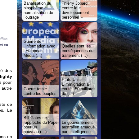
Banalisation du
Thierry Jobard,
blasphème et
contre le «
normalisation de
développement
l’outrage
personnel »
ffice
Guerre de
sé en
l’information avec
Quelles sont les
l’European
conséquences du
Media (…)
traitement (…)
té des
ighty
Etats Unis :
s pour
L’immigration a
 autre
Guerre totale
couté 150 milliards
contre les peuples
de (…)
iété de
es. Le
Bill Gates se
rapproche du Pape
Le gouvernement
pour un
australien arnaqué
nouveau (…)
par l’intelligence
ions en