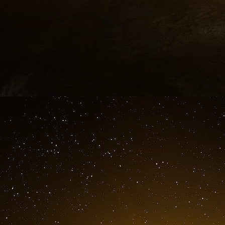
Conclusion des enquêteurs de la COB : la ve
avoir lieu de gré à gré. Pour deux raisons : el
marché ; elle a été conclue avec des p
établissements financiers suisses. « Les né
cessions effectuées le 31 juillet, le 7 août et l
Laurent détenus par MM. Bergé et Saint L
examinées au regard des dispositions des art
relatifs au monopole des sociétés de Bourse », 
DÉLIT D’INITIÉ ?
Un texte aux conséquences sévères. D’abord, pa
assortie d’une amende fiscale égale au double d
assimile cette violation de monopole à de l’
Pierre Bergé peut se voir reprocher un second dé
de juin, des mauvais résultats semestriels de l
de ses actions.
Devant les gendarmes de la Bourse, Bergé va 
Jurant « avoir été dans l’ignorance de toute inf
le résultat et n’avoir connu les comptes qu