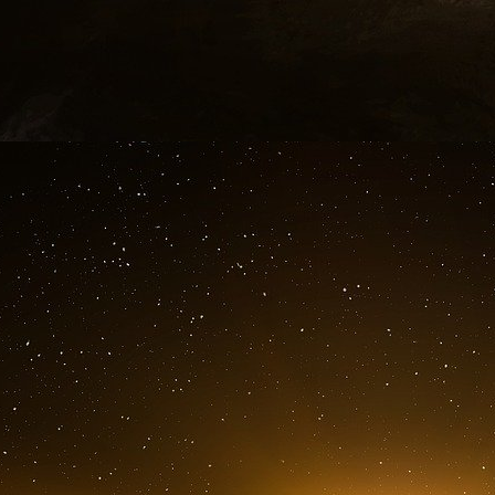
Saint Laurent, société en commandite par acti
compensation, Pierre Bergé et Yves Saint La
millions de francs. 2. Sanofi absorbe en totali
cette parité d’échange : 5 actions Saint Lauren
Yves Saint Laurent prennent 10% du capital de 
Pierre Bergé se constitue ainsi un substantiel t
à redire ? Après tout, les affaires sont les af
bonnes. Seulement, voilà : aurait-il été impr
souligne que, bien avant la fusion-absorption S
des titres de son entreprise. Qui plus est, de
loi l’exige, à une société de Bourse.
Maître d’œuvre de l’opération ? Jean-Francis B
mois de juillet, août et septembre 1992, ce d
négocier auprès de trois banques la cession d
compte de Pierre Bergé, Bretelle vendra-t-il, l
unitaire de 835 francs - à la banque Morval ; p
banque Rothschild ; enfin, le 11 septembre, 2 0