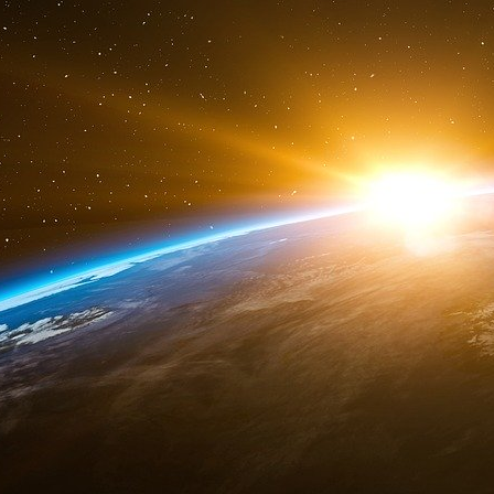
1992 ».
Réplique des enquêteurs. En substance : « V
l’évolution du chiffre d’affaires. Vous connaissi
division parfums de Saint Laurent pour le p
ignorer que la situation irait forcément en 
d’ajouter : « Ainsi, lors des cessions de titres 
et 7 août 1992, celui-ci disposait d’informat
résultats du groupe pour le premier semestre. »
francs le 18 septembre 1992, ne cessera 
n’atteignait plus que 454 francs. Elle remonter
Voici donc l’ami du président sommé de rend
rapport de la COB reste mesuré dans le ton. Mai
du 22 janvier 1988 sur les Bourses de valeurs. A
e
soit, son avocat, M
Jean-Michel Darrois, aura
détentrice des titres Saint Laurent, devait alert
à les céder. Elle avait, en l’espèce, un de
manquera pas de faire valoir que le monopol