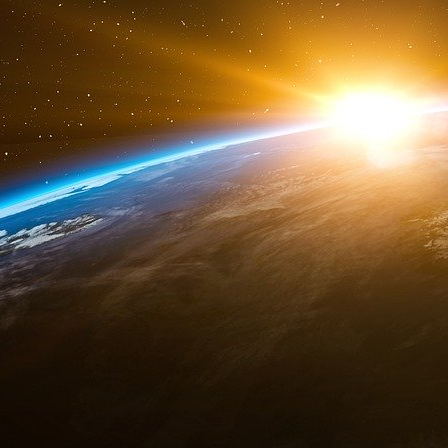
30 millions de francs environ. Et ce n’est pas 
cette fois, Bretelle cédera, aussi le 11 sept
value : 70 millions de francs.
Interrogé par les inspecteurs de la COB au d
financière de la PJ en août, Pierre Bergé s’es
lui, elles n’avaient qu’un objectif : réduire
président de la banque NSM, son endettement
Laurent. Une explication cohérente, quand on 
n’en finissaient pas d’être débiteurs : 24 millio
au 31 mars, 76 au 30 juin.
Egalement interrogé par la COB, Jean-Francis
Bergé. Affirmant, lui aussi, que la vente des a
sur ordre exprès de la banque NSM. Sans avoir fa
Son de cloche différent du côté de M. de Roqu
des affaires financières. S’il reconnaît que 
livraison des titres Saint Laurent, il ajoute : 
gré à la demande de Jean-Francis Bretelle.
banque n’a joué, à l’époque, aucun rôle sur le pr