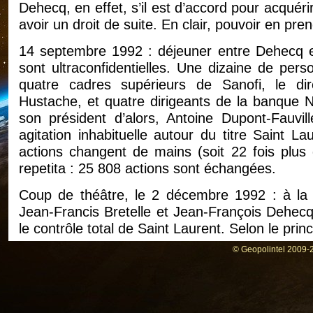
Dehecq, en effet, s’il est d’accord pour acquér
avoir un droit de suite. En clair, pouvoir en pren
14 septembre 1992 : déjeuner entre Dehecq et
sont ultraconfidentielles. Une dizaine de pers
quatre cadres supérieurs de Sanofi, le direc
Hustache, et quatre dirigeants de la banque N
son président d’alors, Antoine Dupont-Fauvil
agitation inhabituelle autour du titre Saint 
actions changent de mains (soit 22 fois plus
repetita : 25 808 actions sont échangées.
Coup de théâtre, le 2 décembre 1992 : à la s
Jean-Francis Bretelle et Jean-François Dehecq
le contrôle total de Saint Laurent. Selon le prin
© Geopolintel 2009-2
Grâce à l’arrivée en renfort de François Polge
l’Elysée sous Giscard, désormais associé-gé
Cleary-Gottlieb, les pourparlers entrent dan
l’union entre Saint Laurent et Sanofi est enfin