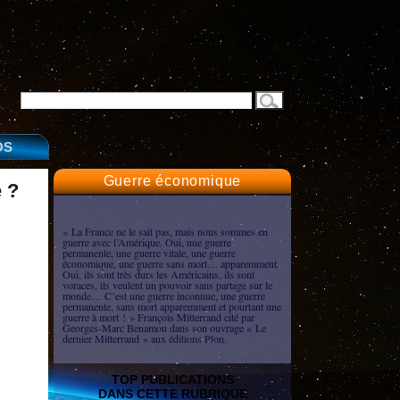
OS
Guerre économique
e ?
« La France ne le sait pas, mais nous sommes en
guerre avec l’Amérique. Oui, une guerre
permanente, une guerre vitale, une guerre
économique, une guerre sans mort… apparemment.
Oui, ils sont très durs les Américains, ils sont
voraces, ils veulent un pouvoir sans partage sur le
monde… C’est une guerre inconnue, une guerre
permanente, sans mort apparemment et pourtant une
guerre à mort ! » François Mitterrand cité par
Georges-Marc Benamou dans son ouvrage « Le
dernier Mitterrand » aux éditions Plon.
TOP PUBLICATIONS
DANS CETTE RUBRIQUE