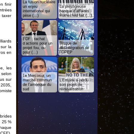
La fusion nucléaire
 finir
un enjeu
La prestigieuse
ntrées
international qui
banque d’affaires
 taxer
pèse (…)
Rothschild fait (…)
EDF : rachat
lliards
d’actions pour un
Risque de
sur la
projet fou, ou
désintégration de
ros en
pour (…)
l’OPEP
e, les
 selon
Le Mercosur, un
us sur
marché commun
L’Empire a perdu
de l’amérique du
son projet de
e 2035,
sud
réinitialisation
nomiste
ybrides
e 25 %
 chaque
TICFE),