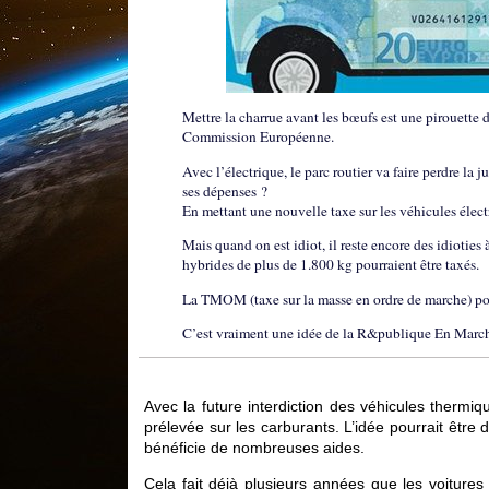
Mettre la charrue avant les bœufs est une pirouette d
Commission Européenne.
Avec l’électrique, le parc routier va faire perdre l
ses dépenses ?
En mettant une nouvelle taxe sur les véhicules élect
Mais quand on est idiot, il reste encore des idiotie
hybrides de plus de 1.800 kg pourraient être taxés.
La TMOM (taxe sur la masse en ordre de marche) pou
C’est vraiment une idée de la R&publique En March
Avec la future interdiction des véhicules thermiq
prélevée sur les carburants. L’idée pourrait être 
bénéficie de nombreuses aides.
Cela fait déjà plusieurs années que les voiture