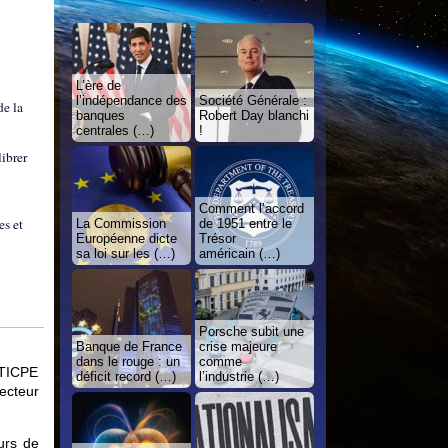
L’ère de
l’indépendance des
Société Générale :
de la
banques
Robert Day blanchi
centrales (…)
!
librer
Comment l’accord
es et
La Commission
de 1951 entre le
Européenne dicte
Trésor
sa loi sur les (…)
américain (…)
Porsche subit une
Banque de France
crise majeure
dans le rouge : un
comme
 TICPE
déficit record (…)
l’industrie (…)
secteur
urs de