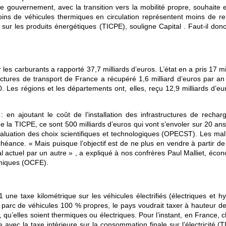
 gouvernement, avec la transition vers la mobilité propre, souhaite en
ins de véhicules thermiques en circulation représentent moins de re
sur les produits énergétiques (TICPE), souligne Capital . Faut-il donc
s carburants a rapporté 37,7 milliards d’euros. L’état en a pris 17 mi
ctures de transport de France a récupéré 1,6 milliard d’euros par an 
. Les régions et les départements ont, elles, reçu 12,9 milliards d’eu
: en ajoutant le coût de l’installation des infrastructures de recharg
 la TICPE, ce sont 500 milliards d’euros qui vont s’envoler sur 20 ans
valuation des choix scientifiques et technologiques (OPECST). Les mal
chéance. « Mais puisque l’objectif est de ne plus en vendre à partir d
al actuel par un autre » , a expliqué à nos confrères Paul Malliet, éco
omiques (OCFE).
 une taxe kilométrique sur les véhicules électrifiés (électriques et h
parc de véhicules 100 % propres, le pays voudrait taxer à hauteur d
, qu’elles soient thermiques ou électriques. Pour l’instant, en France,
 avec la taxe intérieure sur la consommation finale sur l’électricité (