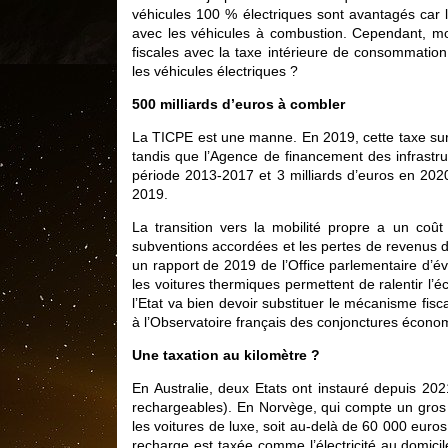
véhicules 100 % électriques sont avantagés car le
avec les véhicules à combustion. Cependant, mo
fiscales avec la taxe intérieure de consommation 
les véhicules électriques ?
500 milliards d’euros à combler
La TICPE est une manne. En 2019, cette taxe sur le
tandis que l’Agence de financement des infrastru
période 2013-2017 et 3 milliards d’euros en 2020
2019.
La transition vers la mobilité propre a un coût 
subventions accordées et les pertes de revenus de
un rapport de 2019 de l’Office parlementaire d’é
les voitures thermiques permettent de ralentir l’é
l’Etat va bien devoir substituer le mécanisme fisc
à l’Observatoire français des conjonctures écon
Une taxation au kilomètre ?
En Australie, deux Etats ont instauré depuis 2021
rechargeables). En Norvège, qui compte un gros 
les voitures de luxe, soit au-delà de 60 000 euros
recharge est taxée comme l’électricité au domicile