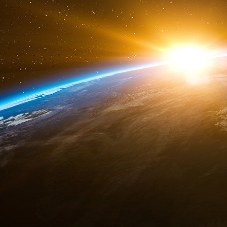
d’euros (pour financer le déficit et refinancer 
France Trésor (AFT) qui gère la dette de l’État.
Mesurer l’endettement public
Pour mesurer la dette publique, on la rapporte
peut comparer la dette publique à la taille de l
Depuis quinze ans, la dette publique s’est lar
début des années 2000, a dépassé le seui
désormais 110,6 % du PIB.
Dette au sens de Maastricht des administra
Qui détient la dette publique ?
À la différence des entreprises ou des ménages
pas leur dette principalement en faisant appel
titres financiers (surtout des obligations) sur l
Une forme d’endettement spécifique
Contrairement aux particuliers, les organis
remboursent à chaque échéance que les intérêts