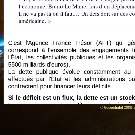
l’économie, Bruno Le Maire, lors d’un déplacemen
il ne va pas là où il faut… Un tiers dort sur des 
américaine. »
C’est l’Agence France Trésor (AFT) qui gèr
correspond à l’ensemble des engagements fi
l’État, les collectivités publiques et les org
5500 milliards d’euros).
La dette publique évolue constamment au
effectués par l’État et les administrations 
contractent pour financer leurs déficits.
Si le déficit est un flux, la dette est un stock
Les ressources sont constituées par les impôts,
© Geopolintel 2009-2
(par les dividendes des entreprises dont l’État e
Les dépenses intègrent non seulement les
(salaires, achats de fournitures et de services…