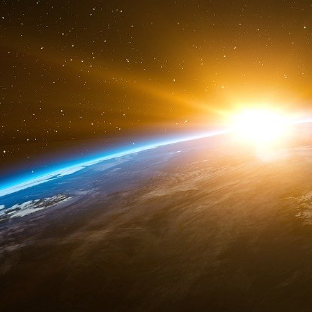
dette publique, on trouve, fin 2023, 53,2 % d
e
sensible depuis la fin du XX
siècle (en 1993, s
était détenu par des non-résidents), mais en b
Pour l’essentiel il s’agit d’investisseurs in
d’assurance notamment), mais aussi de fonds 
voire de fonds spéculatifs.
On retrouve au sein de l’Union européenne une 
2022, selon les données d’Eurostat, 93 % de la 
non-résidents, contre moins de 25 % au Dane
Les particuliers, détenteurs indirects de la 
Ce sont d’ailleurs également des banques et d
retrouve parmi les principaux détenteurs résiden
L’État français emprunte donc environ un tie
sociétés financières nationales. 9,5 % de
compagnies d’assurance, qui « achètent » 
placements d’assurance-vie. Les particuliers
partie significative de la dette publique fran
environ 7,7 %.