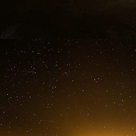
bourses, minimas sociaux…) mais aussi les
acquisitions immobilières et mobilières des c
capital (charges de la dette des différentes ad
Répartition de la dette par administrations 
À la fin du quatrième trimestre 2023, la dette pu
Comme le montre le graphique ci-dessus, 81 % d
l’on ajoute les autres organismes d’administrat
83,4 %.
Les organismes de Sécurité sociale et les admin
territoriales) représentent respectivement 8,5 
cette date, accumulé à lui seul 2 513,5 milliard
Rappelons que les critères européens exigent 
dépasse pas la norme de 60 % du PIB (alors qu
La crise du Covid-19 a entraîné un fort accroi
Pour rembourser la part de sa dette arrivant à
les marchés financiers notamment par le biais 
son déficit. L’argent nécessaire pour co
financement. En 2024, le besoin de financemen