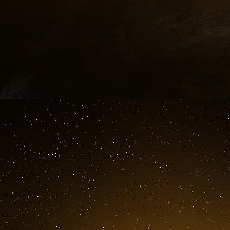
S’il émet une OAT à 10 ans, l’État rembour
montant de l’obligation émise) chaque année
remboursera le capital en une seule fois, à l
période d’intérêts très faibles, il semble facile
parfois même rapporte (intérêts négatifs). Mai
le même montant et si les taux d’intérêt ont mo
pour l’Etat et son budget de faire face à la cha
Pour financer la dette publique, l’État émet 
marchés financiers sur une durée plus ou moin
titres sont émis par l’État : les Bons du Trésor
les Obligations Assimilables du Trésor (OAT). 
financement à long terme de l’État (échéan
1985, les Bons du Trésor à intérêts annuels (B
plus sur le marché depuis 2017.
Les non-résidents sont les principaux détent
Qui détient la dette de l’état
Selon les chiffres publiés par l’Agence Franc