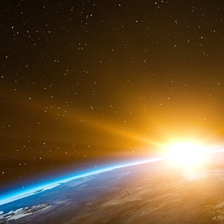
L’idée est donc de connaître avec précision
L’armée s’appuie jusqu’à présent sur le sys
Depuis le plateau d’Albion, il surveille l’espa
observe l’espace depuis l’espace ! L’idée es
certains de nos satellites. Des caméras de surv
les satellites de télécommunications Syracuse
des satellites hostiles.
Une autre piste pour s’offrir une bonne vision
des « partenaires de confiance ». En clair 
satellites qui seront lancés par des opérate
dispositifs militaires sur ces satellites civi
d’utiliser la future constellation de nano s
Toulouse.
« C’est tout l’objet de nos réflexions d’ici la
marge de son discours au Cnes de Toulouse. I
toutes les garanties. La guerre des étoiles est b