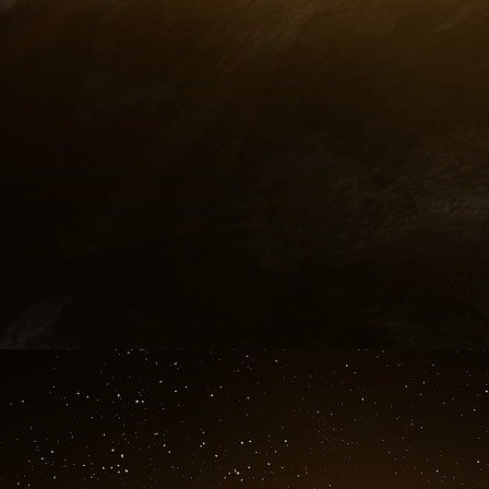
Par ailleurs, en 2020, une mini constellation de
sera lancée dans le cadre du programme 
industriels : Airbus Defense & Space et Thales.
commandement et les flottes ennemies. D’ic
télécommunication Syracuse 4 seront égalemen
de communiquer avec ses troupes sur les théât
Un troisième exemplaire sera commandé e
spatiales ne suffit visiblement pas à la minist
ministère des Armées une mission pour lui faire
spatiales. Florence Parly s’en inspirera pou
président de la République d’ici la fin de l’ann
Je n’hésiterai pas à proposer des décisions fort
Des lasers qui aveuglent nos satellites
Parmi les craintes des militaires : les armes à e
Unis, la Chine ou la Russie utilisent déjà des 
directement le miroir d’un satellite à des cen
à aveugler nos capacités spatiales, les dégrader