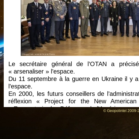
Le secrétaire général de l’OTAN a précisé q
« arsenaliser » l’espace.
Du 11 septembre à la guerre en Ukraine il y a u
l’espace.
En 2000, les futurs conseillers de l’administr
réflexion « Project for the New American 
« Reconstruire les Défenses de l’Amérique ».
© Geopolintel 2009-2
Ce projet décrit la stratégie des forces arm
Americana ». Leur ambition est de créer 
développement du bouclier anti-missile afin d’é
Le traité ABM, conclu en 1972 entre Nixon et