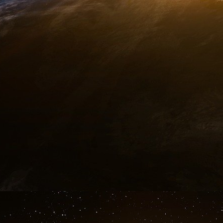
Un satellite espion toulousain lancé en dé
En décembre prochain sera lancé un nouveau s
guyanais de Kourou. Il s’agit du programme C
résolution par satellite. Le programme a été 
de la Délégation générale à l’armement (DGA)
année, la relève des satellites Helios 2A et 2B
La construction de deux exemplaires a été co
de contrats) avec une option pour un troisième 
le site de Toulouse. L’autre grand industrie
l’instrument optique, le cœur du système. L
l’acquisition d’images à très haute résolution 
jour et de nuit) et dans une variété de modes d
ministre a confirmé que Toulouse resterait le cœ
La Dépêche du Midi