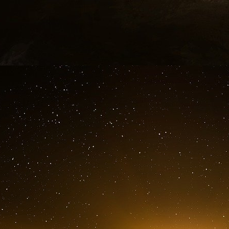
officiellement la militarisation de l’espace. 
Reagan qualifia l’Union soviétique d’« Empire d
s’articulait autour de la doctrine « Paix dans
désigne le programme américain de défense an
stratégique » (IDS)
En 2000, les néoconservateurs du PNAC (Proje
la maîtrise de l’espace et constatent que
augmentation du budget de défense du Pentago
d’un événement d’une exceptionnelle gravité
Rumsfeld alors qu’il était administrateur de l
devienne secrétaire à la Défense, a théorisé l
un nouveau type d’armée et le fameux bouclier
le seul événement capable de galvaniser le
gouvernement à agir serait une attaque destru
spatial ».
Les attentats du 11 Septembre ont été le bon d
L’annonce du retrait des Etats Unis du traité