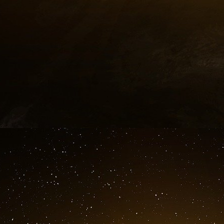
révélé qu’un de nos satellites militaires avai
véritable pavé dans la mare qu’a jeté la ministr
de scientifiques de haut niveau du monde spa
n’avait révélé autant de détails sur une opérati
La scène se passe il y a tout juste un an à 36
franco-italien « Athena Fidus » qui permet d’a
de façon sécurisée et cryptée tourne tranquille
Un plan remis à Emmanuel Macron d’ici la f
La suite, c’est la ministre qui la raconte de
s’est approché de lui. De près. D’un peu tro
croire qu’il tentait de capter nos communicati
pas seulement inamical, cela s’appelle un acte
Puis, faisant fi de toute langue de bois, Flor
Moscou. « Ce satellite aux grandes oreilles s
russe, bien connu mais un peu indiscret » ajoute
n’a pas vocation à être révélé sur la place pu