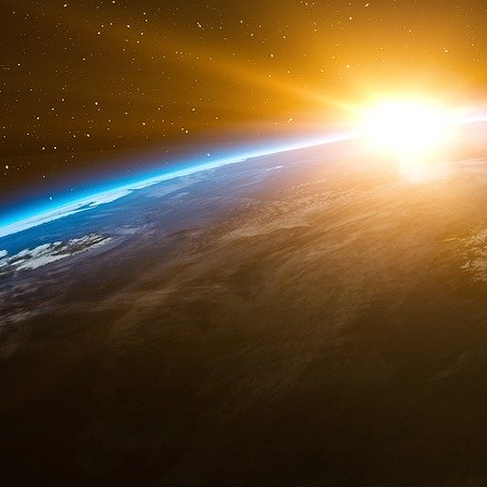
2001. Le mardi 12 juin 2002, à Madrid, George
vestige du passé ». Le lendemain, les Etats-
traité.
Ce retrait unilatéral fait sauter le verrou q
spatial. C’est l’US Navy qui devient le pivot 
à l’ IDS : la « National Missile Defense » mise
(MDA).
Selon Vladimir Poutine, le retrait des États-Un
à commencer à développer des armes hyperson
hypersoniques en réponse au déploiement par
contre les missiles stratégiques qui, à l’avenir,
de réduire à zéro tout notre potentiel nuclé
américains de déploiement de défenses contre l
a mentionné que la Russie était en train
stratégiques d’un type complètement différent 
seront capables de changer de trajectoire à la fo
La Chine estime que la militarisation de l’esp
initiative et ne contribue pas à maintenir la pré