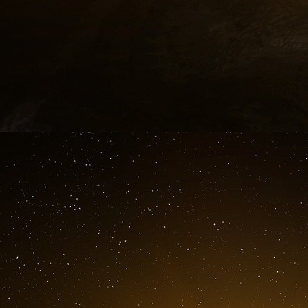
Le système de Défense Anti-missile (BMDS)
l’Initiative de Défense Stratégique du présiden
2002 elle intégrait l’armée de terre et l’armée de
BMDS.
La défense anti-missile maritime a bénéficié du
américaine.
C’est en juin 2002 que le traité ABM fut abol
Missile Defense » (AWS/BMD) allait naître
Agency (créée en 2002) et par l’US Navy.
Le système AEGIS est utilisable dans des conf
Navy. Il est capable d’opérer en zone littoral
des tirs SRBM et MRBM qui les viserai
d’infrastructures sensibles (ports, aéroports, 
industrielles,…) localisés en zone côtière su
« friends and allies ».
Or il se trouve que si le conflit qui oppose 
Toulouse sera une cible prioritaire et expose