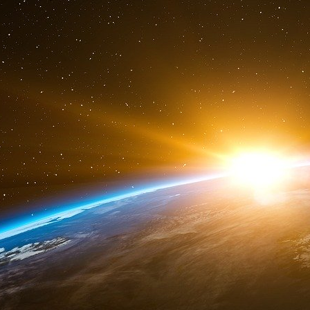
un électrochoc dans les consciences.
En clair : fini la naïveté avec laquelle pen
spatiale. Alors que les États-Unis ont annon
dédiée à l’espace, la France veut aussi s’armer
La ministre a été tranchante : « Depuis 
changeaient en partie la nature de l’espace, 
message est clair : plus question que les sate
oreilles de nos forces armées fassent l’objet
voire d’espionnage.
Trois satellites d’écoute électromagnétique
Pour se préparer à cette guerre des étoiles, 
(2019-2025) va flécher la bagatelle de 3,6 millia
capacité satellitaire militaire française. Il s’ag
Helios 2A et 2B (en service depuis 2004 et 20
génération de satellites dans le cadre du pr
depuis Kourou en décembre prochain.