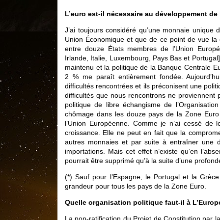
L’euro est-il nécessaire au développement de 
J’ai toujours considéré qu’une monnaie unique de
Union Économique et que de ce point de vue la c
entre douze États membres de l’Union Europée
Irlande, Italie, Luxembourg, Pays Bas et Portugal] 
maintenu et la politique de la Banque Centrale 
2 % me paraît entièrement fondée. Aujourd’hu
difficultés rencontrées et ils préconisent une poli
difficultés que nous rencontrons ne proviennent
politique de libre échangisme de l’Organisati
chômage dans les douze pays de la Zone Euro 
l’Union Européenne. Comme je n’ai cessé de le 
croissance. Elle ne peut en fait que la compromettr
autres monnaies et par suite à entraîner une 
importations. Mais cet effet n’existe qu’en l’abs
pourrait être supprimé qu’à la suite d’une profon
(*) Sauf pour l’Espagne, le Portugal et la Grèce
grandeur pour tous les pays de la Zone Euro.
Quelle organisation politique faut-il à L’Europ
La non-ratification du Projet de Constitution par l