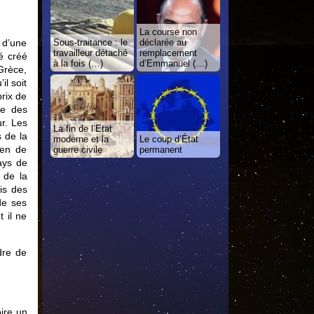
La course non
 d’une
Sous-traitance : le
déclarée au
travailleur détaché
remplacement
é créé
à la fois (…)
d’Emmanuel (…)
Grèce,
il soit
rix de
le des
ur. Les
La fin de l’Etat
 de la
moderne et la
Le coup d’État
yen de
guerre civile
permanent
ays de
 de la
vis des
de ses
t il ne
dre de
oire un