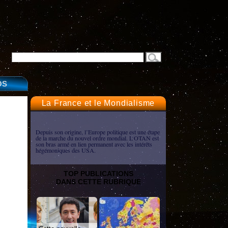
OS
La France et le Mondialisme
Depuis son origine, l’Europe politique est une étape
de la marche du nouvel ordre mondial. L’OTAN est
son bras armé en lien permanent avec les intérêts
hégémoniques des USA.
TOP PUBLICATIONS
DANS CETTE RUBRIQUE