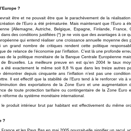
l’Europe ?
vrait être et ne pouvait être que le parachèvement de la réalisation
réation de l’Euro a été prématurée. Mais maintenant que l’Euro a ét
nne [Allemagne, Autriche, Belgique, Espagne, Finlande, France, 
dans des conditions justifiées (*) je ne vois que des avantages à ce qu’
Européenne qui entend réaliser une croissance annuelle moyenne des p
i un grand nombre de critiques rendent cette politique responsab
tique de relance de l’économie par l’inflation. C’est là une profonde erre
 pas de la politique monétaire de la Banque Centrale Européenne mais
on de Bruxelles. La meilleure preuve en est qu’en 2004 le taux mo
a été exactement le même soit 8,8 % que dans les treize autres p
démontrer depuis cinquante ans l’inflation n’est pas une condition
e. Il est effectif que la stabilité de l’Euro tend à le renforcer vis à 
diminution des exportations de la Zone Euro et une augmentation 
ence de toute protection tarifaire ou contingentaire de la Zone Euro e
de réforme du système monétaire international.
 le produit intérieur brut par habitant est effectivement du même or
e ?
a France et les Pays Bas en mai 2005 pourrait-elle signifier un recul, v