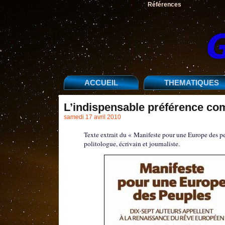
Références
ACCUEIL
THEMATIQUES
L’indispensable préférence c
samedi 17 avril 2010
Texte extrait du « Manifeste pour une Europe des p
politologue, écrivain et journaliste.