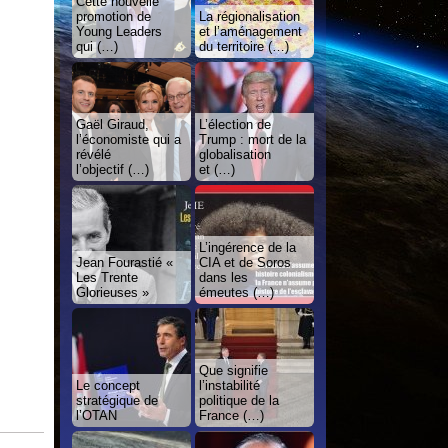
Cette nouvelle
promotion de
La régionalisation
Young Leaders
et l’aménagement
qui (…)
du territoire (…)
Gaël Giraud,
L’élection de
l’économiste qui a
Trump : mort de la
révélé
globalisation
l’objectif (…)
et (…)
L’ingérence de la
Jean Fourastié «
CIA et de Soros
Les Trente
dans les
Glorieuses »
émeutes (…)
Que signifie
Le concept
l’instabilité
stratégique de
politique de la
l’OTAN
France (…)