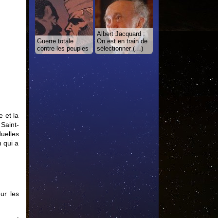
Albert Jacquard :
Guerre totale
On est en train de
contre les peuples
sélectionner (…)
e et la
 Saint-
uelles
 qui a
ur les