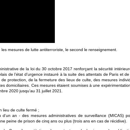
les mesures de lutte antiterroriste, le second le renseignement.
strative de la loi du 30 octobre 2017 renforçant la sécurité intérieur
relais de l’état d’urgence instauré à la suite des attentats de Paris et de
de protection, de la fermeture des lieux de culte, des mesures individ
ites domiciliaires. Ces mesures étaient soumises à une expérimentation
re 2020 jusqu’au 31 juillet 2021.
n lieu de culte fermé ;
eu d’un an - des mesures administratives de surveillance (MICAS) po
e peine de prison de cinq ans ou plus (trois ans en cas de récidive).