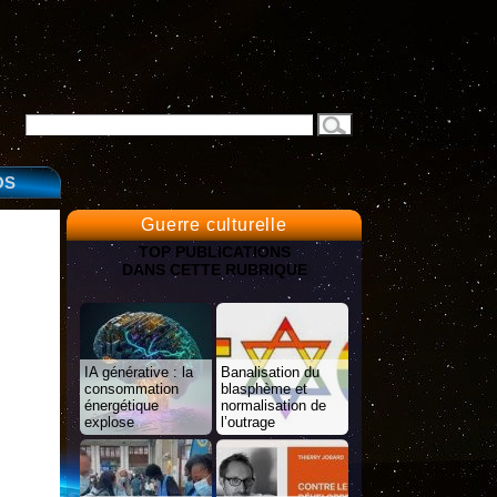
OS
Guerre culturelle
TOP PUBLICATIONS
DANS CETTE RUBRIQUE
IA générative : la
Banalisation du
consommation
blasphème et
énergétique
normalisation de
explose
l’outrage