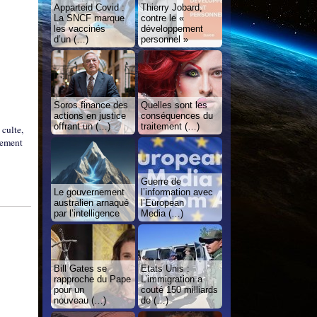
Apparteid Covid :
Thierry Jobard,
La SNCF marque
contre le «
les vaccinés
développement
d’un (…)
personnel »
Soros finance des
Quelles sont les
actions en justice
conséquences du
offrant un (…)
traitement (…)
 culte,
gnement
Guerre de
Le gouvernement
l’information avec
australien arnaqué
l’European
par l’intelligence
Media (…)
Bill Gates se
Etats Unis :
rapproche du Pape
L’immigration a
pour un
couté 150 milliards
nouveau (…)
de (…)