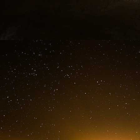
capacité de la Turquie à contrôler l’accès à 
Montreux et à inspirer confiance. Cela contras
déclarations déplacées sur une sortie de l’
par des affronts personnels, tels que le manqu
Les Européens se trouvent donc confro
épineux.
D’un côté, ils craignent d’être abandonnés 
président russe revanchiste, Vladimir Poutine. 
encore davantage sur la
Turquie, qui dispos
l’OTAN en Europe.
Ce choix implique d’accept
contrôle total des institutions dans son pays, sap
Le système judiciaire fonctionne à sa guise, p
afin d’écarter ses rivaux. Ekrem İmamoğlu, 
redoutable, a été emprisonné sur la base d’acc
de nombreux autres responsables politiques
journalistes. Il s’emploie désormais à démantele
pris une confortable avance dans les sondag