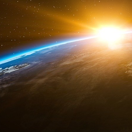
« kayyum », par laquelle le ministère de l’Inté
les maires kurdes peu après leur élection aux él
Les Européens sont profondément mal à l’aise
souvent, mais sur le plan diplomatique, ils
transactionnelle axée sur les liens de sécurité
pouvoir qu’il exerce, renforcé par la présidenc
Trump a levé le principal obstacle à la mise en
à la personne : les critiques et les éventuelle
Unis. Alors que le président Joe Biden gardait 
louer à chaque occasion, se rangeant instinct
alliés de longue date comme les forces kurdes
en proclamant qu’il n’aurait pas assisté au 
d’Erdoğan.
Trump est allé encore plus loin cette année,
lorsque cela était possible. À la veille du somm
vendre à la Turquie environ quatre-vingts mo
bloqué au Capitole — afin que celle-ci pu
cinquième génération, le KAAN, doté de technol