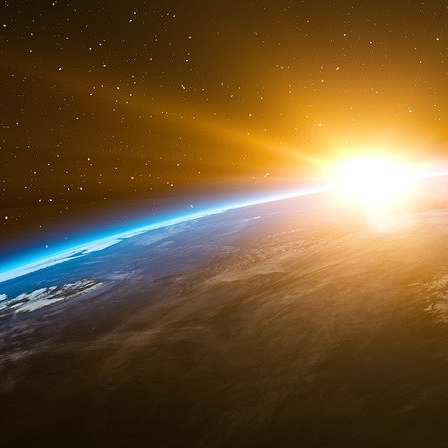
Syrie qui ont provoqué le déplacement de plu
djihadiste Hayat Tahrir al-Sham eut renversé
tardé à saluer le nouveau dirigeant, Ahmed al
formidable et séduisant », et a levé du jour 
relevant de sa compétence — offrant ains
nouvelle victoire régionale.
Ce sommet offrira deux atouts majeurs à Erdo
qui valide le rôle mondial d’Erdoğan aux yeux
autocratique aux yeux de sa propre populatio
des centaines de personnes ont été arrê
gouvernement américain, contrairement à tous
silencieux. Le gouvernement d’Erdoğan a même 
aux journalistes de l’opposition, faisant de c
comportement manifestement antidémocratiqu
La deuxième récompense est la légitimité. Ap
de l’accepter, il poursuivra son rôle mondial e
lui à sa tête.