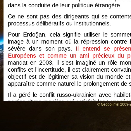
dans la conduite de leur politique étrangère.
Ce ne sont pas des dirigeants qui se contenten
processus délibératifs ou institutionnels.
Pour Erdoğan, cela signifie utiliser le som
image à un moment où la répression contre la 
sévère dans son pays.
Il entend se présen
Européens et comme un ami précieux du pr
mandat en 2003, il s’est imaginé un rôle mon
conflits et l’incertitude, il est clairement con
objectif est de légitimer sa vision du monde e
apparaître comme naturel le prolongement de s
Il a géré le conflit russo-ukrainien avec habil
parties d’une manière qui satisfait les Europée
© Geopolintel 2009-2
et, au début de la guerre, a négocié un couloir
d’exporter ses céréales bloquées tout en la
Parallèlement, il a permis à la Turquie de po
Russie et a accueilli des touristes russes. S