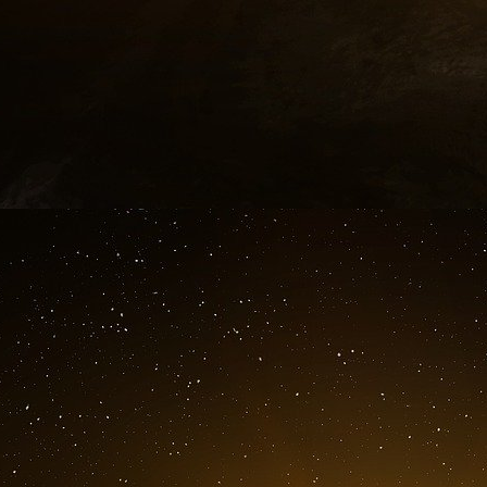
Il a également laissé entendre qu’il souhaiterai
35. La Turquie avait été exclue de ce pro
allégations non fondées selon lesquelles l
impliquées dans le coup d’État manqué de 2016
S-400, perdant ainsi 1,4 milliard de dollars d
avaient clairement averti Erdoğan que le S-400
du F-35 et, en vertu de la loi sur l’autorisati
Authorization Act), les États-Unis n’ont pas le
les S-400 restent sur le sol turc. Pourtant, alo
président JD Vance a laissé entendre que l’admi
conformée aux lois américaines » pour recevoi
pour contourner la loi, face à la farouche opp
qui pèse sur les technologies sensibles, se po
termes, puisse « faire quelque chose qui les re
Ce n’est pas la première fois que Trump va à 
soutenir Erdoğan. À deux reprises, il a retiré l
turque, où elles opéraient aux côtés des Kurd
l’« État islamique » autoproclamé, approuvant 