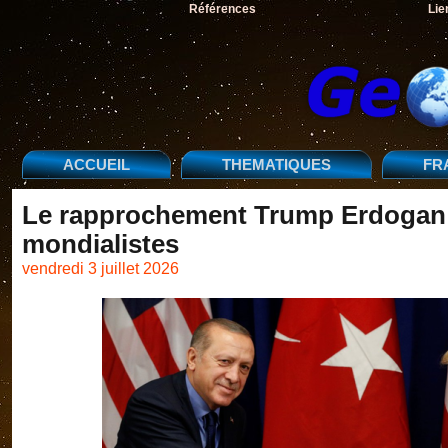
Références
Lie
ACCUEIL
THEMATIQUES
FR
Le rapprochement Trump Erdogan 
mondialistes
vendredi 3 juillet 2026