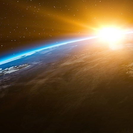
II.1.5) Classification CPV (vocabulaire commun
II.1.6) Marché couvert par l’accord sur les ma
II.2) VALEUR TOTALE FINALE DU OU DES 
II.2.1) Valeur totale finale du ou des marché
640,00 EUR.
Hors TVA.
SECTION IV : PROCÉDURE
IV.1) TYPE DE PROCÉDURE
IV.1.1) Type de procédure : Restreinte.
IV.2) CRITÈRES D’ATTRIBUTION
IV.2.1) Critères d’attribution : Offre économ
fonction
1. Conformité de la fourniture.
2. Prix de la fourniture.
3. Délai d’exécution de la fourniture.
4. des critères énoncés dans le cahier des cha
IV.3) RENSEIGNEMENTS D’ORDRE ADMINIS
IV.3.2) Publication(s) antérieure(s) concerna