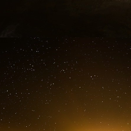
AVIS D’ATTRIBUTION DE MARCHÉ
Fournitures
SECTION I : POUVOIR ADJUDICATEUR
I.1) NOM, ADRESSES ET POINT(S) DE CONTACT
générale pour l’armement, direction des systèm
MIN DEF/DGA/DSA/SCA, 8, boulevard Victor, F-
I.2) TYPE DE POUVOIR ADJUDICATEUR ET ACT
toute autre autorité nationale ou fédérale, y
locales.
SECTION II : OBJET DU MARCHÉ
II.1) DESCRIPTION
II.1.1) Intitulé attribué au marché par le pou
45 à balle ordinaire homologuée OTAN.
II.1.2) Type de marché et lieu d’exécution, de li
II.1.4) Description succincte du marché ou de l’
appel d’offres restreint en application des 
fourniture de cartouches de 5,56 mm x 45 à b