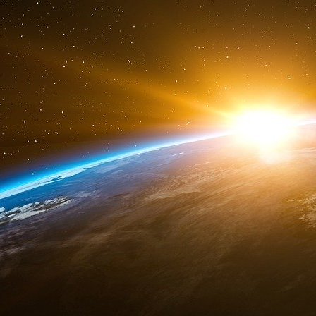
Autre nomenclature pertinente (CPA/NACE/CPC
S’agit-il d’un accord-cadre ? Non.
S’agit-il d’un avis non obligatoire ? Non.
VI.4) DATE D’ENVOI DU PRÉSENT AVIS : 18.1
Le 21 septembre 2008 et les conséq
« Nous n’avons aucune information indiquant
équipées », a affirmé à l’AFP le porte-parole de
« L’Otan n’a aucun doute sur les capacités et l’
insisté.
Le quotidien canadien Globe and Mail a fait 
dénonçant le manque de munitions et d’éq
française tombée dans une embuscade meurtriè
ont été tués dans l’affrontement.
Pour intégrer l’armée française au comman
préalable la couper de ses sources nationales 
des matériels étrangers au standard OTAN.
Il y a quelques années, à Toulouse, fut fermé
cartouches françaises de petit calibre, calib