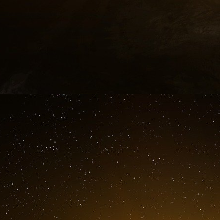
2004/S 68-057792 du 6.4.2004.
SECTION V : ATTRIBUTION DU MARCHÉ
MARCHÉ N° : 05 50 220
V.1) DATE D’ATTRIBUTION DU MARCHÉ : 30.
V.2) NOMBRE D’OFFRES REÇUES : 6.
V.3) NOM ET ADRESSE DE L’OPÉRATEU
ÉTÉ ATTRIBUÉ : Société Titanite (mandataire)
(cotraitant), pour Titanite (mandataire) : BP 15
1044, F-pour Titanite (mandataire) : 21270 / p
(mandataire) : Pontailler-sur-Saône / pour IMI 
V.5) LE MARCHÉ EST SUSCEPTIBLE D’ÊTRE 
SECTION VI : RENSEIGNEMENTS COMPLÉ
VI.1) LE MARCHÉ S’INSCRIT DANS UN 
FONDS COMMUNAUTAIRES : Non.
VI.2) AUTRES INFORMATIONS : Annonce du B
Publication au journal officiel nº 2004/S 68-05
Appel d’offres restreint en application des arti