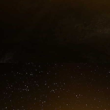
pour le FAMAS de Carcassonne.
Les ouvriers de cette usine avaient confié : " 
cartouches est désormais attribuée à une ent
intérêts nationaux. Mais ce n’est pas tout, c
elles ne sont pas compatibles des armes français
Et Carcassonne ?
La conception du FAMAS est antérieure au ch
qualifié avec des cartouches de fabrication f
cartouches israéliennes ? Certainement pas. 
ne peut être due qu’à l’utilisation de ces carto
La tragédie de Carcassonne est en réalité la 
industries nationales de défense au profit d’int
troupes en Afghanistan sont équipées de ces 
n’a pas été conçu pour les tirer, si bien que leu
mètres ces balles perdent toute précision. Nos s