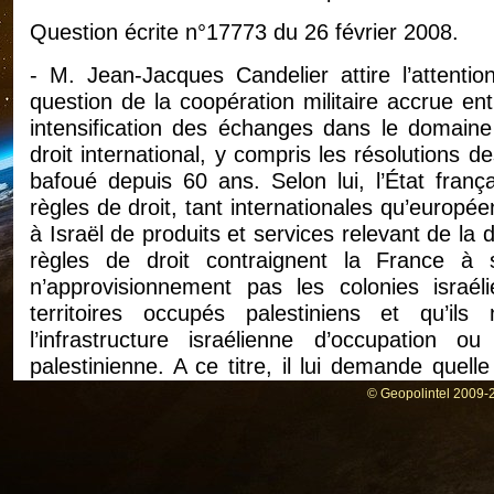
Question écrite n°17773 du 26 février 2008.
- M. Jean-Jacques Candelier attire l’attenti
question de la coopération militaire accrue ent
intensification des échanges dans le domain
droit international, y compris les résolutions d
bafoué depuis 60 ans. Selon lui, l’État franç
règles de droit, tant internationales qu’europée
à Israël de produits et services relevant de la d
règles de droit contraignent la France à 
n’approvisionnement pas les colonies israél
territoires occupés palestiniens et qu’il
l’infrastructure israélienne d’occupation 
palestinienne. A ce titre, il lui demande quel
terme financier pour 2007 et pour 2008, de c
© Geopolintel 2009-2
quelle sont la nature et le montant du contrat
presse lors du dernier salon Milipol à Paris, qu
visite d’État en France en mars prochain.