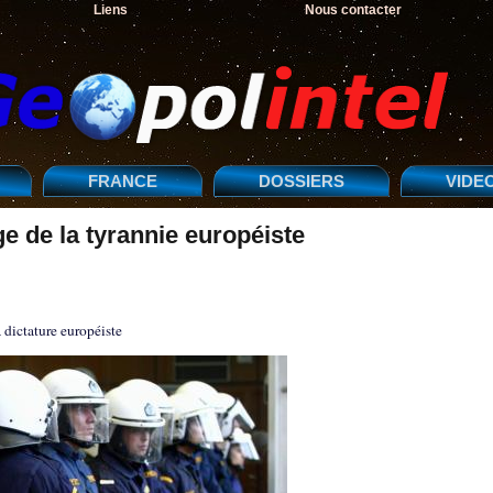
Liens
Nous contacter
FRANCE
DOSSIERS
VIDE
ge de la tyrannie européiste
dictature européiste