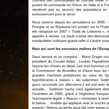
crochets des contribuables de l’Europe réelle. Il
postes de commande en Grèce, en Italie et à Fra
viendront pas au secours des populations en 
exclusivement pour le servir.
Nous savions depuis les annulations en 2005 - 
Pologne et au Royaume-Uni portant sur le Projet 
été rebaptisé en 2007 « Traité de Lisbonne », en 
appelés à revoter. La seule crainte des démocrate
manipulation ordinaire quand celle-ci s’avère inop
Mais qui sont les nouveaux maîtres de l’Europ
Deux larrons et un compère… Mario Draghi nou
président du Conseil italien ; Loukas Papadimos
Voyons les choses en détail. Les trois hommes on
là Commission de Bruxelles et d’avoir tous les
grandes machines prédatrices au cœur du Syst
hypothécaires à risques »,
les subprimes
. Gold
grecs successifs (en alternance il est vrai avec l
actuelle… Goldman Sachs s’est également dist
l’inventeur en 2005, grâce à l’ingénieux français
l’escroquerie légale « Abacus » consistant à reco
la baisse… modèle qui appliqué avec le succès qu
experts ! Notons qu’après avoir fait main basse su