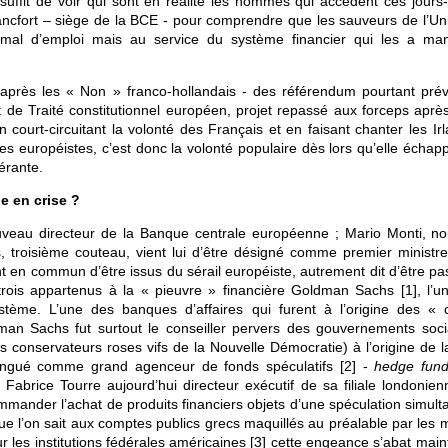
 suffit de voir qui sont en réalité les hommes qui accèdent ces jours-
ncfort – siège de la BCE - pour comprendre que les sauveurs de l’Un
mal d’emploi mais au service du système financier qui les a ma
après les « Non » franco-hollandais - des référendum pourtant pré
de Traité constitutionnel européen, projet repassé aux forceps après
court-circuitant la volonté des Français et en faisant chanter les Irl
s européistes, c’est donc la volonté populaire dès lors qu’elle échapp
érante.
e en crise ?
veau directeur de la Banque centrale européenne ; Mario Monti, n
, troisième couteau, vient lui d’être désigné comme premier ministre
t en commun d’être issus du sérail européiste, autrement dit d’être pa
 trois appartenus à la « pieuvre » financière Goldman Sachs
[
1
]
, l’
ème. L’une des banques d’affaires qui furent à l’origine des « c
man Sachs fut surtout le conseiller pervers des gouvernements socia
es conservateurs roses vifs de la Nouvelle Démocratie) à l’origine de l
ingué comme grand agenceur de fonds spéculatifs
[
2
]
-
hedge fun
 Fabrice Tourre aujourd’hui directeur exécutif de sa filiale londonien
mmander l’achat de produits financiers objets d’une spéculation simult
e l’on sait aux comptes publics grecs maquillés au préalable par les
r les institutions fédérales américaines
[
3
]
cette engeance s’abat main