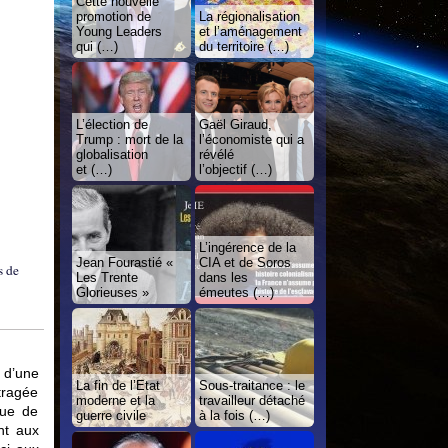
Cette nouvelle
promotion de
La régionalisation
Young Leaders
et l’aménagement
qui (…)
du territoire (…)
L’élection de
Gaël Giraud,
Trump : mort de la
l’économiste qui a
globalisation
révélé
et (…)
l’objectif (…)
L’ingérence de la
Jean Fourastié «
CIA et de Soros
s de
Les Trente
dans les
Glorieuses »
émeutes (…)
 d’une
La fin de l’Etat
Sous-traitance : le
utragée
moderne et la
travailleur détaché
que de
guerre civile
à la fois (…)
nt aux