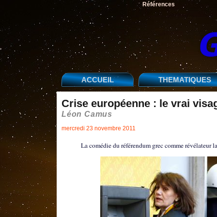
Références
ACCUEIL
THEMATIQUES
Crise européenne : le vrai visa
Léon Camus
mercredi 23 novembre 2011
La comédie du référendum grec comme révélateur la 