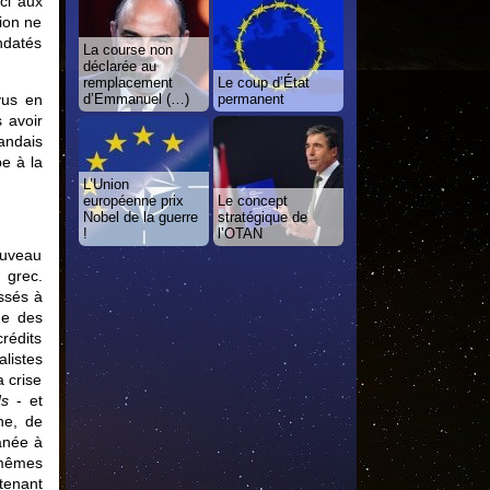
ci aux
ion ne
ndatés
La course non
déclarée au
remplacement
Le coup d’État
vus en
d’Emmanuel (…)
permanent
 avoir
andais
e à la
L’Union
européenne prix
Le concept
Nobel de la guerre
stratégique de
!
l’OTAN
ouveau
 grec.
ssés à
une des
rédits
listes
a crise
ds
- et
ne, de
anée à
 mêmes
tenant