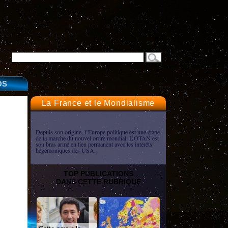
OS
La France et le Mondialisme
Depuis son origine, l’Europe politique est une étape
de la marche du nouvel ordre mondial. L’OTAN est
son bras armé en lien permanent avec les intérêts
hégémoniques des USA.
TOP PUBLICATIONS
DANS CETTE RUBRIQUE