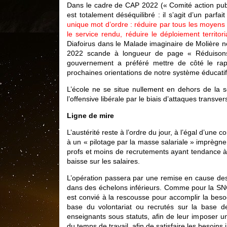
Dans le cadre de CAP 2022 (« Comité action publ
est totalement déséquilibré : il s’agit d’un parfai
unique mot d’ordre : réduire par tous les moyens ! 
le service rendu, réduire le déploiement territori
Diafoirus dans le Malade imaginaire de Molière ne
2022 scande à longueur de page « Réduisons !
gouvernement a préféré mettre de côté le rap
prochaines orientations de notre système éducatif
L’école ne se situe nullement en dehors de la so
l’offensive libérale par le biais d’attaques transver
Ligne de mire
L’austérité reste à l’ordre du jour, à l’égal d’un
à un « pilotage par la masse salariale » imprègne 
profs et moins de recrutements ayant tendance à se
baisse sur les salaires.
L’opération passera par une remise en cause des
dans des échelons inférieurs. Comme pour la SNCF
est convié à la rescousse pour accomplir la beso
base du volontariat ou recrutés sur la base d
enseignants sous statuts, afin de leur imposer u
du temps de travail, afin de satisfaire les besoins 