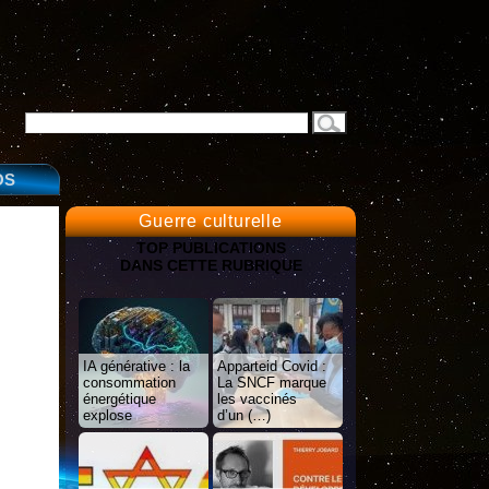
OS
Guerre culturelle
TOP PUBLICATIONS
DANS CETTE RUBRIQUE
IA générative : la
Apparteid Covid :
consommation
La SNCF marque
énergétique
les vaccinés
explose
d’un (…)