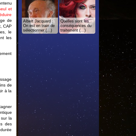
ontenu
eul et
réduire
age de
Albert Jacquard :
Quelles sont les
On est en train de
conséquences du
t, CAP
sélectionner (…)
traitement (…)
es, le
nt les
lement
passage
oins de
ir à la
tagner
ntique
sur la
ps des
 durée