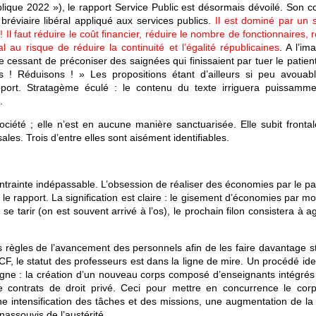
ique 2022 »), le rapport Service Public est désormais dévoilé. Son c
t bréviaire libéral appliqué aux services publics.
Il est dominé par un s
Il faut réduire le coût financier, réduire le nombre de fonctionnaires, 
al au risque de réduire la continuité et l’égalité républicaines
. A l’im
 cessant de préconiser des saignées qui finissaient par tuer le patien
 Réduisons ! » Les propositions étant d’ailleurs si peu avouabl
port. Stratagème éculé : le contenu du texte irriguera puissamme
.
ciété ; elle n’est en aucune manière sanctuarisée. Elle subit fronta
sales. Trois d’entre elles sont aisément identifiables.
e contrainte indépassable. L’obsession de réaliser des économies par le 
le rapport. La signification est claire : le gisement d’économies par m
 tarir (on est souvent arrivé à l’os), le prochain filon consistera à ag
 règles de l’avancement des personnels afin de les faire davantage s
, le statut des professeurs est dans la ligne de mire. Un procédé ide
gne : la création d’un nouveau corps composé d’enseignants intégrés 
e contrats de droit privé. Ceci pour mettre en concurrence le cor
ne intensification des tâches et des missions, une augmentation de la
inassouvis de l’austérité.