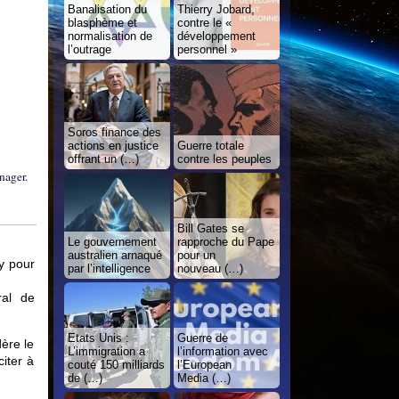
Banalisation du
Thierry Jobard,
blasphème et
contre le «
normalisation de
développement
l’outrage
personnel »
Soros finance des
actions en justice
Guerre totale
offrant un (…)
contre les peuples
nager.
Bill Gates se
Le gouvernement
rapproche du Pape
australien arnaqué
pour un
y pour
par l’intelligence
nouveau (…)
ral de
Etats Unis :
Guerre de
dère le
L’immigration a
l’information avec
citer à
couté 150 milliards
l’European
de (…)
Media (…)