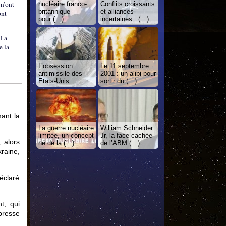
 n’ont
nucléaire franco-
Conflits croissants
britannique
et alliances
ont
pour (…)
incertaines : (…)
l a
e la
L’obsession
Le 11 septembre
antimissile des
2001 : un alibi pour
Etats-Unis
sortir du (…)
mant la
La guerre nucléaire
William Schneider
limitée, un concept
Jr, la face cachée
, alors
né de la (…)
de l’ABM (…)
raine,
déclaré
t, qui
presse