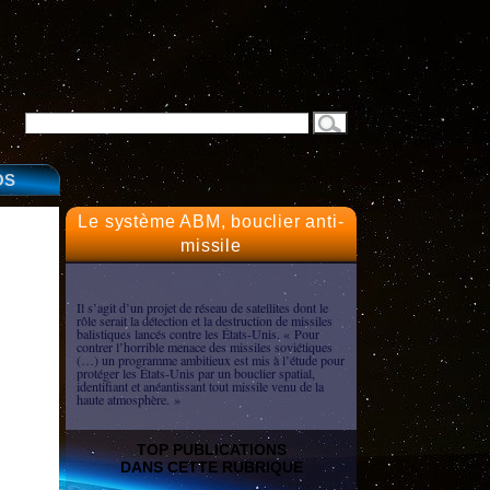
OS
Le système ABM, bouclier anti-
missile
Il s’agit d’un projet de réseau de satellites dont le
rôle serait la détection et la destruction de missiles
balistiques lancés contre les États-Unis. « Pour
contrer l’horrible menace des missiles soviétiques
(…) un programme ambitieux est mis à l’étude pour
protéger les États-Unis par un bouclier spatial,
identifiant et anéantissant tout missile venu de la
haute atmosphère. »
TOP PUBLICATIONS
DANS CETTE RUBRIQUE