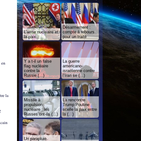
Désarmement :
L’arme nucléaire et
compte à rebours
la paix
pour un traité
Y a t-il un false
La guerre
N en
flag nucléaire
américano-
contre la
israélienne contre
Russie (…)
l’Iran se (…)
tre la
Missile à
La rencontre
propulsion
Trump Poutine
nucléaire : les
scelle la paix entre
2
Russes ont-ils (…)
la (…)
icain
Un parapluie