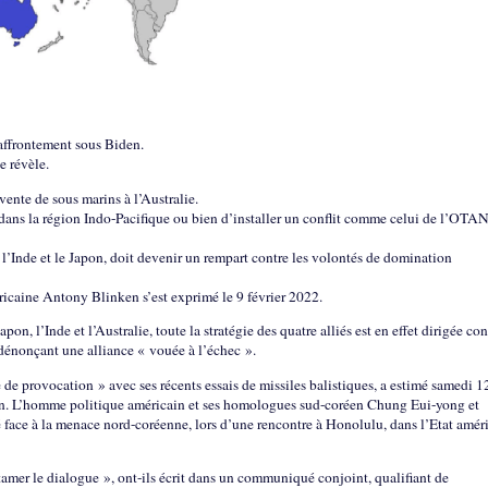
’affrontement sous Biden.
e révèle.
ente de sous marins à l’Australie.
dans la région Indo-Pacifique ou bien d’installer un conflit comme celui de l’OTA
, l’Inde et le Japon, doit devenir un rempart contre les volontés de domination
ricaine Antony Blinken s’est exprimé le 9 février 2022.
pon, l’Inde et l’Australie, toute la stratégie des quatre alliés est en effet dirigée con
 dénonçant une alliance « vouée à l’échec ».
 de provocation » avec ses récents essais de missiles balistiques, a estimé samedi 1
ken. L’homme politique américain et ses homologues sud-coréen Chung Eui-yong et
 face à la menace nord-coréenne, lors d’une rencontre à Honolulu, dans l’Etat amér
ntamer le dialogue », ont-ils écrit dans un communiqué conjoint, qualifiant de