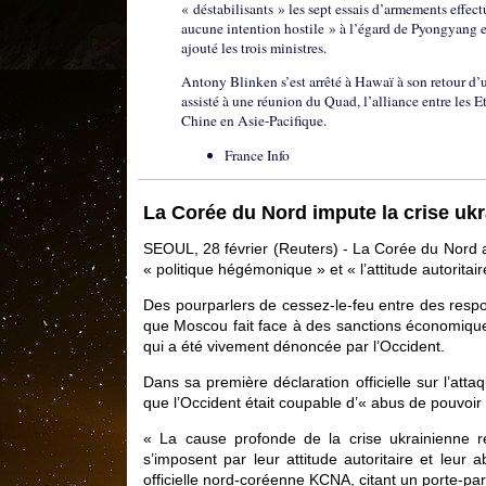
« déstabilisants » les sept essais d’armements effe
aucune intention hostile » à l’égard de Pyongyang e
ajouté les trois ministres.
Antony Blinken s’est arrêté à Hawaï à son retour d’u
assisté à une réunion du Quad, l’alliance entre les Et
Chine en Asie-Pacifique.
France Info
La Corée du Nord impute la crise ukr
SEOUL, 28 février (Reuters) - La Corée du Nord a 
« politique hégémonique » et « l’attitude autoritai
Des pourparlers de cessez-le-feu entre des respon
que Moscou fait face à des sanctions économiques
qui a été vivement dénoncée par l’Occident.
Dans sa première déclaration officielle sur l’att
que l’Occident était coupable d’« abus de pouvoir 
« La cause profonde de la crise ukrainienne ré
s’imposent par leur attitude autoritaire et leur
officielle nord-coréenne KCNA, citant un porte-pa