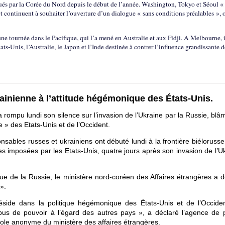
ctués par la Corée du Nord depuis le début de l’année. Washington, Tokyo et Séoul «
t continuent à souhaiter l’ouverture d’un dialogue « sans conditions préalables », 
ne tournée dans le Pacifique, qui l’a mené en Australie et aux Fidji. A Melbourne, i
ats-Unis, l’Australie, le Japon et l’Inde destinée à contrer l’influence grandissante d
ainienne à l’attitude hégémonique des États-Unis.
rompu lundi son silence sur l’invasion de l’Ukraine par la Russie, blâ
re » des Etats-Unis et de l’Occident.
sables russes et ukrainiens ont débuté lundi à la frontière biélorusse
 imposées par les Etats-Unis, quatre jours après son invasion de l’Uk
aque de la Russie, le ministère nord-coréen des Affaires étrangères a 
».
side dans la politique hégémonique des États-Unis et de l’Occiden
 abus de pouvoir à l’égard des autres pays », a déclaré l’agence de 
role anonyme du ministère des affaires étrangères.