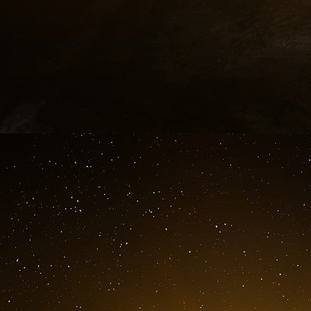
ciblées. C’est ainsi que lors de l’arrivée d
Étienne Gernelle sur l’antenne de France 
journalistes publie un communiqué faisant
journalistes, à l’approche des échéances 
auditeurs une “boîte à outils pour leur permett
était justifiée la directrice de France Inte
reportage […] et non par un panel d’opini
piocher… » Comprenez : France Inter ferait d
l’opinion.
L’affaire Achilli en est le dernier révélateur
L’affaire Achilli en est le dernier révélateur.
sous la plume d’Ariane Chemin et Clément Guil
que Jordan Bardella, le président du Rass
journaliste de France Info afin qu’il collabor
François Achilli, un pilier de la Maison ronde
avant de rejoindre BFM et de revenir dans le
l’antenne depuis 2013. Les journalistes du quo