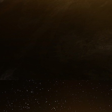
Les jeunes journalistes ne sont pas en rest
Intimidation, censure, filtrage de l’informatio
invités bannis ou déprogrammés au dernier m
politiquement, il y a toujours un rédac chef pour
la direction. À France 3 Strasbourg, un journal
abonnée au JDD. La direction fait cette fois-ci 
leurs informations. » Et quand bien même un suj
il est encore des journalistes pour refuser de les
jeu de l’extrême droite ».
Les jeunes journalistes ne sont pas en reste. 
« Macron, c’est le diable. Glucksmann, parei
c’était la droite », rapporte un journaliste. Un
jugement : « Ce n’est pas une rédaction part
rédaction bordélisée. Les éléments les plus po
pour peser et faire avancer leurs idées. » 
reprises, accablait Achilli dans des com
journalistes de Radio France condamnées pour 
de l’État islamique. Un deux poids, deux mesures