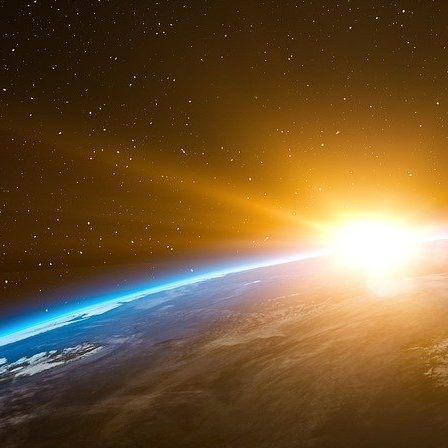
assises du journalisme à Tours. Jean-François A
« La vérité ? Il ne fait pas bon être un j
Signe du climat de terreur qui règne au sein de
nous avons sollicités ont tous requis l’anon
Comme devait l’admettre un vieux briscard :
paradoxe : des syndicats tout-puissants qui fo
aux abonnés absents lorsqu’il s’agit de défendre
est un cas d’école. Aucun syndicat ne s’est ma
Info. Pire, « ce sont eux qui font la pluie et l
sont capables de mettre en péril l’antenne ».
« La vérité ? Il ne fait pas bon être un journa
France Télévisions qui dénonce un climat pesa
que j’ai voté deux fois Sarkozy, sinon je suis
France 3 puis France 5, une autre confesse avo
« Je ne suis pas suicidaire. On apprend à se t
des points de vue différents, il y avait toujou
l’air du “tu ne peux pas dire ça”. »