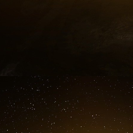
Jean-François Achilli un paria
Pour preuve, la Société des journalistes (S
prendre des mesures. Dans le premier co
littéralement la « culpabilité » de l’éditorialis
aide au président du Rassemblement national.
premières « révélations » du Monde, après avoi
directeur de l’information de Radio France, il e
Le simple fait d’avoir eu des contacts avec Jor
Achilli un paria. « C’est un peu comme si la lo
ancienne journaliste de la maison s’interroge
journalisme politique. Pas étonnant, dès lors
soutien en interne. Au mieux, l’un de ses co
l’impression de ne pas te soutenir assez, mais j
placard. » Le simple fait de voisiner avec le pe
sellette. À l’inverse, il est de bon ton de cél
bouts de ficelle. C’est ainsi que Salhia Brakhl
s’affiche tout sourire sur X le 30 mars, « a