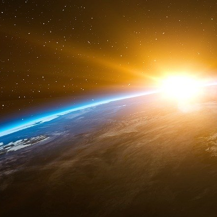
cosigner. C’est déjà trop. La machine implacab
Claude Askolovitch, dans sa revue de presse
l’enquête que Le Monde consacre à la collabor
livre de Jordan Bardella. Voix enrobante, ton p
première analyse : « Et l’on mesure alors
nouvelles. » La ligne rouge surtout qu’aurait fr
journaliste précise que dans d’autres vies,
politiques. Et de citer ses collaborations ave
« Je ne sais pas, rétrospectivement, si mes 
dois-je penser de celles d’aujourd’hui… » Simpl
Lionel, paru en 2002, et plus encore la biograp
2012, avant que l’affaire du Sofitel ne conda
était encore le patron du FMI. En renonçant à
Kahn, ne faisait-il pas la démonstration qu’
politique, mais un auxiliaire de la campa
stratégie présidentielle ? Claude Askolovitch n
Jean-François Achilli. Encore qu’il est aussitô
Le simple fait d’avoir eu des contacts