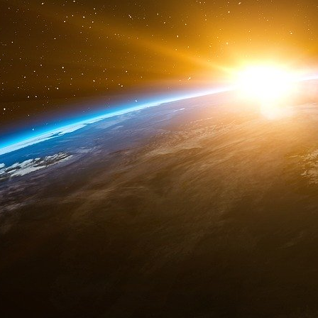
France Télévisions et ses chaînes pléthoriqu
nombreuses. L’audiovisuel public est une gran
d’entités distinctes. Rachida Dati, la ministre 
et plaide pour « une gouvernance unique ». 
esprit commun, un système qui, sous couvert 
racornit, tourne en boucle, placardise et élimi
sont soupçonnés de ne pas l’être.
La chose n’est pas nouvelle. Il y a un peu plu
Guillaume Peltier et de Geoffroy Didier, a
journalistes de droite sur les télés et les radio
et Radio France à « respecter le pluralisme et
accueillie par le plus grand des mépris, sinon
mérite, à défaut de viser juste, de mettre en é
droite, ils préféraient faire profil bas, se taire
couloirs des opinions qui seraient préjudiciables
Au mieux, l’audiovisuel public tolère la prése
trancherait avec le progressisme affiché dans 
non sans provoquer quelques haut-le-cœur 