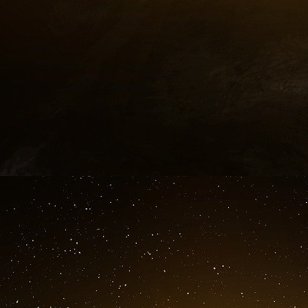
l’entreprenariat agricole et confirme que les a
des sociétés financières internationales de sou
l’agriculture en Chine à travers des fonds dé
BlackRock…
Force est donc de constater qu’il va probabl
BlackRock parmi les acteurs de l’agro-alim
finance est d’ores et déjà présent et tout por
Puisque la géopolitique est l’analyse des rappo
d’un espace, nul doute qu’il faille intégrer ce
lecture contemporaines à propos de l’alimentati
isolé. Dans la même catégorie d’acteurs, Amun
avec 1 500 milliards d’euros et filiale du…Cré
dédié au secteur, intitulé « Food For Genera
porter l’attention sur des fonds de capital-in
de la durabilité des chaînes alimentaires, c
Arbor V pesant chacun 1,5 milliards de dolla
mondial, comme John Hancock, Westchester o