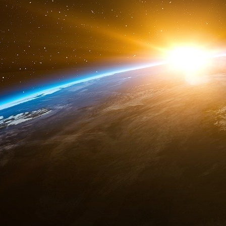
Les bénéfices nets augmentant chaque 
progressivement amplifié pour explorer une g
L’agriculture et l’agro-alimentaire n’y échappen
parfaitement les aspects géoéconomiques, gé
fonds de gestion d’actifs entend s’occuper. 
Agriculture Fund » et l’installe parmi sa panop
conscient que ses clients prêtent davantag
Blackrock le renomme « Nutrition Fund ». Mai
chaîne de valeurs du secteur qui est visé : se
production, transformation, emballage, distri
Luxembourg, sa taille est de 88 millions de 
très peu dans l’univers de BlackRock. Ses plu
suivantes : FMC Corporation (USA, produits 
alimentaire divers), Jamieson Wellness (Canad
Koninklijke DSM (Pays-Bas, nutrition humaine 
matériel agricole et de jardinerie), Grocery O
Costco Whosale Company (USA, grande distr
ingrédients, alimentation animale), CF Indu
(USA, biscuiterie et confiserie), Bunge (US