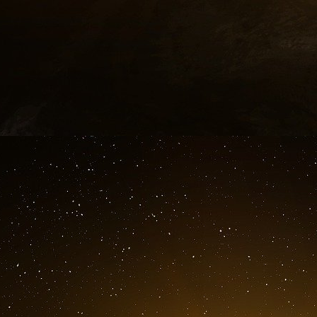
(Royaume-Uni, agro-alimentaire divers). Ces 
domaines, constituent le tiers des actifs mobi
Sur le plan géographique, près de 50% de ses
au Canada, 7% en Allemagne et autant au
Irlande et en Suisse. La France n’est concer
Nutrition Fund spécifiquement, il faut précise
dans de nombreuses entreprises agro-alim
françaises, comme Danone (5,7%) ou Pernod-R
A l’image des mastodontes du numérique que 
BlackRock diversifie ses activités pour gérer l
gains. Anticipant autant les futurs besoins
mondiale que les pénuries qu’engendrera pro
certaines régions, le fonds estime que les pers
peuvent être financièrement profitables à
aujourd’hui lui permettent déjà de disposer d’
dynamiques des marchés liés à l’alimenta
d’autre investisseurs, pourrait alors être parf
participations. Cette approche correspond par