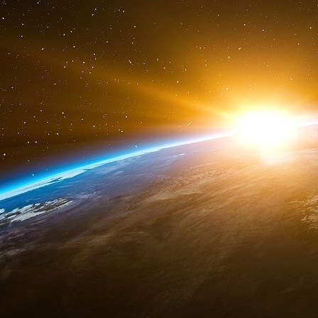
articulée autour de ce que le fond a appelé 
modes de vie et vieillissement démograp
consommateurs dans les pays émergents, 
appareils connectés.
Sans surprise, BlackRock vient également chasse
de nombreuses jeunes pousses de l’AgTech
coordonné la levée de fonds de 250 millions
(FBN), une start-up américaine qui a instauré
d’aide à la décision et qui prospère auprès de
Canada. BlackRock mettra assurément à pro
réseaux pour aider cette pépite (valorisée 1,8
ainsi autant ses revenus que la valeur des 
souviendront qu’à ses débuts, FBN déclarait pou
tous les grands acteurs économiques et fina
tard on mesure mieux la capacité d’influence,
de BlackRock. Présent aux côtés des start-up
sait aussi se positionner sur des fronts dava
lorsque le premier ministre chinois, Li 