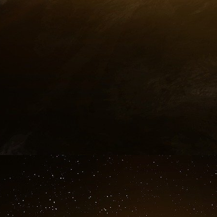
soutenir ou à acquérir. En la matière, les pro
bien esquisser la forme des réponses à ces 
imaginer des concurrences s’exacerber à pr
répartition future des rôles de chacun sur le t
avons déjà vu ces dernières années monter e
celle de Melinda et Bill Gates, dont l’impact e
onusiennes agricoles, comme la FAO ou le FI
BlackRock ?
Sébastien Abis - Le dessous des tables, L’Opin