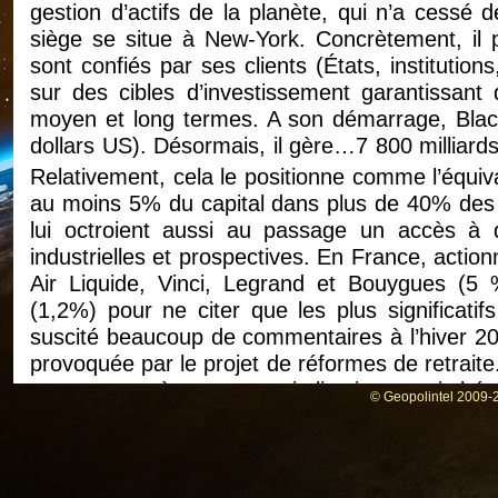
gestion d’actifs de la planète, qui n’a cessé d
siège se situe à New-York. Concrètement, il p
sont confiés par ses clients (États, institutions
sur des cibles d’investissement garantissan
moyen et long termes. A son démarrage, BlackR
dollars US). Désormais, il gère…7 800 milliards
Relativement, cela le positionne comme l’équiv
au moins 5% du capital dans plus de 40% des 
lui octroient aussi au passage un accès à 
industrielles et prospectives. En France, actio
Air Liquide, Vinci, Legrand et Bouygues (5 
(1,2%) pour ne citer que les plus significati
suscité beaucoup de commentaires à l’hiver 201
provoquée par le projet de réformes de retraite
vers un système par capitalisation serait bén
© Geopolintel 2009-2
donc ce grand hégémon de la finance mo
gouvernement français.
Conscient de ses problèmes de réputation, B