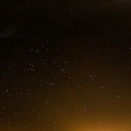
présentation des résultats de 2019, une ann
milliards de dollars de nouveaux capitaux à inve
Flink, prit soin de souligner : « Les clients s
tant que partenaire stratégique pour que l’on dé
plus large sur les questions macro-économiq
parfaitement assumée se superpose une v
développement durable. BlackRock s’engage d
stade, les 150 milliards de dollars d’encour
actifs sous gestion. Néanmoins, fort de ses p
multinationales, il entend désormais s’opposer
opérations qui ne seraient pas exemplaires en 
exemple, les dirigeants de BlackRock semb
déforestation proférées en 2019 à leur encont
de JBS Friboi, entreprise brésilienne qui pè
bœuf. Depuis, BlackRock demande des comptes
disséminés sur tous les continents, à ce que le
dans toutes les sociétés où le fonds est prés
beaucoup de monde sur la liste.