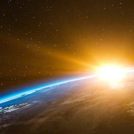
Dans un autre registre, il convient aussi de sa
souverains dans les affaires agricoles et 
singapourien Temasek, qui peut se targuer d’avo
dédiés au secteur agro-alimentaire ! Mais ins
date : l’acquisition par ADQ, le fonds souvera
Dreyfus Company (LDC). Annoncée en novemb
puisqu’il s’agit d’un des plus grands négoce
céréales, de grains et d’autres matières premi
les motivations ne sont toutefois pas les m
privés. Dans cet accord par exemple, outre la 
nouveaux actionnaires, il faut aussi lire l’obje
sécurité alimentaire à long terme, et peut-êtr
(actuels ou futurs) au Moyen-Orient ou en Afri
Il sera en tout cas intéressant d’observe
souverains et privés, vont poursuivre leurs act
des prochaines années. S’il y a de la place 
complexité des défis agricoles et alimentaire
risques de friction sur certains segments d’