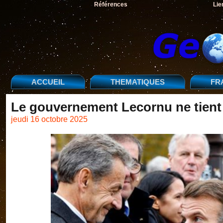
Références
Lie
ACCUEIL
THEMATIQUES
FR
Le gouvernement Lecornu ne tient 
jeudi 16 octobre 2025