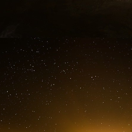
La leçon de cette tambouille politique montr
dernières décennies n’existent plus politique
trahison pour maintenir au pouvoir un Emmanue
heures un fin négociateur pour terminer son ma
route de la destruction de la France.
Marine Le Pen a peut-être choisi une autre str
la recomposition des Républicains avec l’abs
changera pas notre destin.
Macron doit tenir le cap de son mandat pour a
et acter la fin des états nations.
Geopolintel 16 Octobre 2025