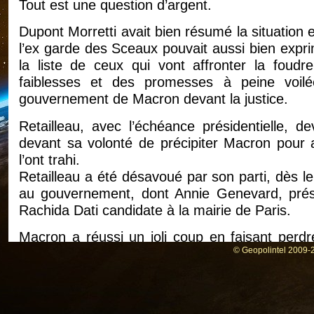
Tout est une question d’argent.
Dupont Morretti avait bien résumé la situation en
l’ex garde des Sceaux pouvait aussi bien expr
la liste de ceux qui vont affronter la foudre 
faiblesses et des promesses à peine voil
gouvernement de Macron devant la justice.
Retailleau, avec l’échéance présidentielle, d
devant sa volonté de précipiter Macron pour a
l’ont trahi.
Retailleau a été désavoué par son parti, dès 
au gouvernement, dont Annie Genevard, prési
Rachida Dati candidate à la mairie de Paris.
Macron a réussi un joli coup en faisant perdre 
octobre 2025.
© Geopolintel 2009-2
Maintenant, c’est au tour des socialistes de de
pour garder quelques postes à l’assemblée et
riches en faisant payer les plus démunis.