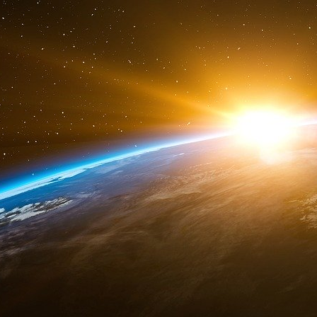
Selon les recherches de Kharon : Le ressort
entreprise de transport maritime qui compren
un opérateur de pétroliers à Shanghai et une fl
géants de l’énergie chinois apparaissent égalem
Le mois dernier, le Trésor a sanctionné un chi
ce réseau, le Yongheng Ocean, et son opér
Co., pour avoir transporté des produits pétroc
Chen.
Les archives maritimes montrent que le Hu
Ocean, appartenait auparavant à Shanghai Hui
navires-citernes dans lequel Chen détenait un
dernier. Il reste l’un de ses deux gérants cotés
toujours le Hui Tong 27 comme étant le sien.
Les clients de Shanghai Huitong, selon 
filiales de CNPC et également la sociét
sociétés de raffinage du pétrole au monde.