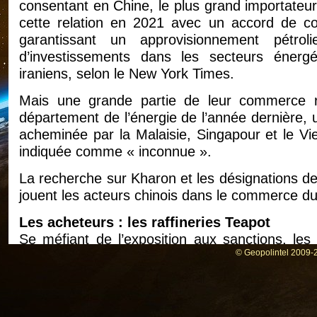
consentant en Chine, le plus grand importateur 
cette relation en 2021 avec un accord de co
garantissant un approvisionnement pétro
d’investissements dans les secteurs énergét
iraniens, selon le New York Times.
Mais une grande partie de leur commerce r
département de l’énergie de l’année dernière, u
acheminée par la Malaisie, Singapour et le Vi
indiquée comme « inconnue ».
La recherche sur Kharon et les désignations de
jouent les acteurs chinois dans le commerce du p
Les acheteurs : les raffineries Teapot
Se méfiant de l’exposition aux sanctions, les p
renoncé à acheter du brut iranien après le re
© Geopolintel 2009-2
iranien en 2018.
L’écart a été comblé par des « théières »
regroupées dans la province du Shandong et n