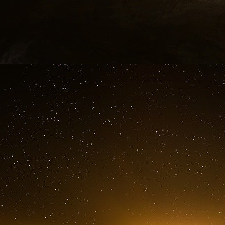
d’opérations. La Chine n’avait commencé à leur
2015, lorsqu’elle a mis fin à son monopole d’Ét
représentaient environ 90 % des exportations ir
La configuration a donné à Pékin « un deg
Nikoladze, directrice associée au Centre géo-é
raffineurs « présentent un risque systémique lim
Pourtant, les recherches de Kharon mo
« indépendantes » ne saisit pas toute la réal
propriété privée, ces raffineries sont étroite
coentreprises, de partenariats avec des ent
gouvernement.
La recherche sur Kharon et les désignations de
jouent les acteurs chinois dans le commerce du p
Selon les recherches de Kharon : Le Trésor a
Ltd. en mai dernier pour la réception d’expédit
la flotte fantôme précédemment autorisés. S