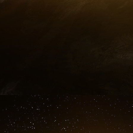
qu’elle a exporté pour plus de 1,7 million 
pétrochimiques d’origine à une entreprise com
En juillet dernier, le département d’État 
e
Sanayi V
Ticaret Limited Sirketi pour a
dollars de produits pétrochimiques d’origi
sanctionnées par les États-Unis.
L’essentiel : Les données commerciales ouve
Solipar, sont souvent difficiles à obtenir, e
mouvement du pétrole et des produits pétr
également comment les entreprises chinoises
mais aussi, parfois, au centre de réseaux facili
l’évasion des sanctions.
Kharon