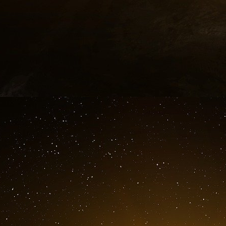
La première théière chinoise sanctionnée p
Petrochemical, correspond au même schéma. U
entreprises a révélé que la raffinerie, qui s
500 millions de dollars de brut iranien, y co
ministère iranien de la Défense, détient des
coentreprises avec des entreprises d’État.
Vue d’ensemble : ces raffineries sont peut-êt
sont intégrées à l’État chinois par le biais des
qu’elles choisissent et des clients qu’elles appr
Le système de livraison : réseaux Shadow-F
L’Iran transporte son pétrole par ce que le T
pétroliers et d’entreprises de gestion de nav
pavillon, falsifient les registres de cargaiso
dissimuler leur passé. La propriété est enter
difficile de savoir qui contrôle un navire ou qui 
Une désignation du mois dernier qui visait un c
l’Iran montre comment ces réseaux sont structu