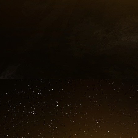
Shanghai Huitong exploite neuf autres navir
pétrole, selon les registres maritimes. Aucun 
laissant le réseau libre de les déplacer selon s
Le financement : les sociétés écrans
Les sanctions américaines restreignent les p
Chine à l’Iran, mais les deux pays ont trouvé 
Selon un rapport du Wall Street Journal d’octob
un échange « construction contre pétrole », d
Chine, tandis que des entreprises chinoises con
des réseaux de transport en Iran. les socié
agissent comme des intermédiaires, enregistran
pétrole.
C’est un terrain familier pour Téhéran, qui a 
parallèle pour financer son « axe de résistance 
« La Chine a construit une économie qui écha
« Le système de l’ombre n’existerait pas si Pék