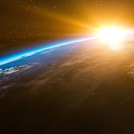
Singapour a été visée par la même action.
Selon les registres de l’entreprise, Hebei Xin
— dont une dans le traitement pétrochimique —
Pendant ce temps, la société mère de la théiè
travaille en étroite collaboration avec deux fil
appartenant à l’État et administrés par le gouv
Un communiqué de presse publié en mar
National Petroleum Corp. (CNPC) a envoyé
clients de Xinhai Holding, où le dirigeant 
à approfondir la coopération » et a salu
Xinhai.
- Quelques jours plus tôt, un communiqué dist
une filiale de la China National Offshore Oil 
coopération approfondie englobant le pét
intermédiaires et les ventes de pétrol
d’approvisionnement ».