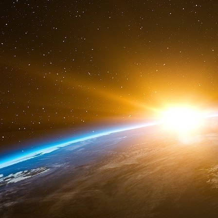
stratégique de l’autoriser, du pétrole à la financ
Selon les recherches de Kharon : En juin 2025
de la famille iranienne Zarringhalam pour avo
arabes unis et à Hong Kong afin de collecter
premières au nom de responsables iraniens san
Cinq des entités hongkongaises désignées n’
pourrait identifier. Mais les registres de l’entr
commun et, pour deux des entreprises, un
ressortissant chinois.
En outre, Lu a servi comme directeur 
(Shanghai) Co., une société commerci
Zarringhalam, a géré une société iranie
ce réseau.
En dehors de ses liens avec Zarringhalam, M
hongkongaise, Solipar Trading Limited, dont les
directement au commerce pétrochimique iran