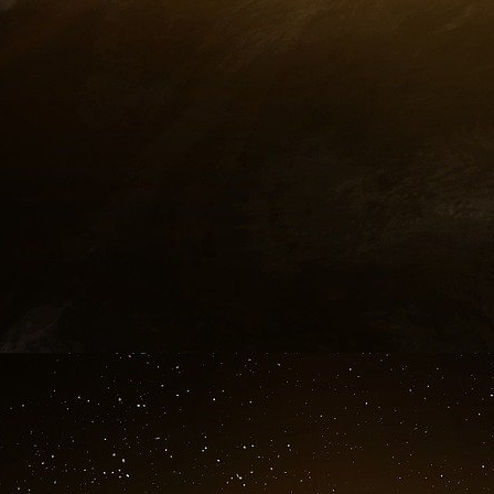
proposition d’investigation des voies de manipu
beaucoup de composants et chacun d’eux p
influencer les individus qui reçoivent le résul
totale et complète a lieu seulement dans les
action dans la construction d’un discours. Ma
quelles sont les fonctions de ces moyens qui
intervention discursive.
Il est possible d’induire en erreur le récepteur 
quelconque. Le récepteur ne peut pas fai
“décodage” de toutes les figures rhétoriques 
conditions, les sens sont altérés, les signif
discours est dénaturée. Evidemment, le récepte
une forme de manipulation où le moyen discur
forme du discours, dans le langage utilisé pa
voir dans la séquence discursive
“Je m’imagine que vous avez lu dans les journ
dictateur italien a félicité l’armée italienne d’