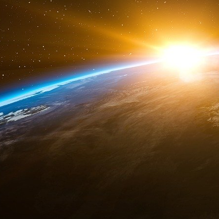
Cette action manipulatrice a un domaine visé d
très diverse. Nous pouvons actionner sur les 
manipulation des livres dans une bibliothèq
exemple, l’action d’influencer les croyances rel
exemple, l’action de déterminer un individu à
conséquent, il y a au moins trois domaines s
manipulatrice : le domaine des objets, le 
actions.
Les deux critères (la nature et le domaine 
combinés. Nous allons ainsi obtenir une systém