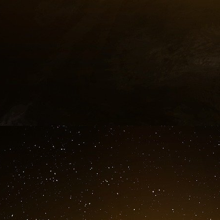
pour la propagande communiste, les meilleurs r
étaient obtenus dans la société socialiste (
action discursive d’un groupe de pouvoir peu
cinquième forme de manipulation) alors qu’un 
actions favorables (l’action de voter, par exe
forme de manipulation).
(c) Les formes primaires de manipulation qu
rester isolées dans un discours quelconque. El
secondaires de manipulation. Il est parfaite
changement d’une croyance chez quelqu’un d’a
dernier, avec cette nouvelle croyance, obtie
action d’un troisième individu qui, à son tour, 
ses croyances ! La schématisation de cette ac
forme de manipulation secondaire) est la suivan
[A2 ® D2] ® [A2 ® D3] ® [A1 ® D2]
Sans doute, les possibilités combinatoires so