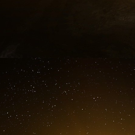
Quelques considérations s’imposent.
(a) Les deux critères (qui appartiennent à Pa
manipulation : [A1 ® D1] (l’action physique su
livres dans une bibliothèque), [A1 ® D2] (l’acti
croyances : la punition physique pour chan
(l’action physique pour déterminer une action :
D1] (l’action discursive pour changer un ob
explication adéquate, les peintures de Picas
récepteur), [A2 ® D2] (l’action discursive po
d’une conviction sur le rôle de la démocrati
l’influence d’une argumentation bien faite), [A
une action de l’interlocuteur : l’action de do
l’influence de son discours électoral).
(b) La présentation synthétique des formes de