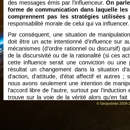
des messages émis par l’influenceur.
On parle
forme de communication dans laquelle les 
comprennent pas les stratégies utilisées 
responsabilité morale de celui qui va influencer.
Par conséquent, une situation de manipulation 
doit être un acte intentionné d’influence sur au
mécanismes (d’ordre rationnel ou discursif) qu
de la discursivité ou de la rationalité (si ces a
cette influence serait une conviction ou une 
résultat un changement dans la situation d’
d’action, d’attitude, d’état affectif et autres
nous avons seulement une intention de manipul
l’accord libre de l’autre, surtout par l’induction 
trouve sur la voie de la vérité alors qu’en fait
idée grâce aux arguments invoqués par l’interlo
© Geopolintel 2009-2
ceux qui sont manipulés ne savent pas que
mécanismes d’ordre rationnel ou d’ordre discursi
erronés, ne respectent pas les règles de la ratio