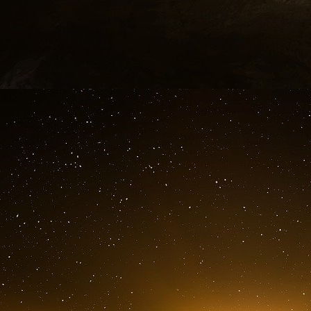
conscience de l’erreur, alors l’influence serait a
Essai de systématisation des formes de ma
mettent en évidence les deux pôles de toute ma
démarche faite par quelqu’un à l’intention d’in
manipulation (quelqu’un qui supporte le résultat
d’autre). Une suggestion intéressante de Parr
structurale de ces deux composantes d’une sit
large d’investigation de la manipulation e
“modèle de la sémiotique des discours” et aussi
Quelle est la nature de l’action manipulatri
action ? D’abord, on peut manipuler un individu
physique (manuelle, mécanique). Par exemple
comportement, une croyance. D’autres foi
l’intermédiaire d’une action discursive. Pa
détermine une action prochaine. En conclusi
l’action manipulatrice, nous pouvons identifie
physique et action discursive.