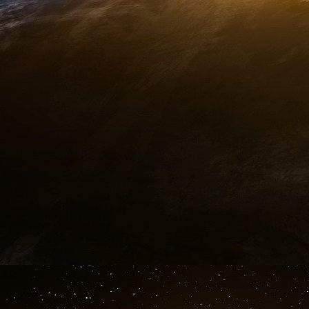
Si seulement une de ces conditions n’est 
seulement l’apparence de corréctitude, mais il 
situation, celui qui utilise un tel raisonnement
deux, dans une erreur de raisonnement. Ces e
d’argumentation, portent le nom de sophi
influencer quelqu’un d’autre en présentant de
sont corrects en apparence (et le récepteur l
pas corrects en réalité. Nous sommes, donc, 
des moyens d’ordre rationnel11. Si nous prenon
T (thèse) (indicateur linguistique R (la raison de
_ de l’argumentation) _
Il pleut (parce que) Les rues sont mouillées
nous constatons qu’elle est une argumentatio
le nom du sophisme du faux antécédent) p
mouillées”, qui est présentée comme épreuve 
(la proposition “Il pleut”), n’est pas, en réalité,