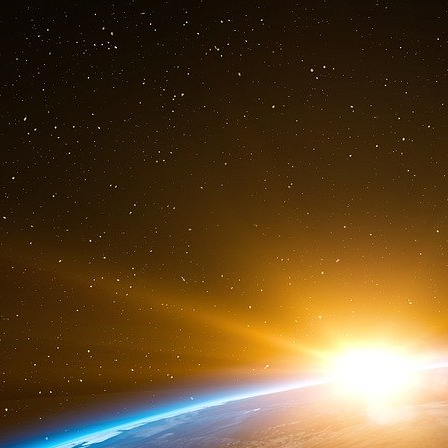
possible que les rues soit mouillées parce qu
l’eau). L’argumentation complète prend la form
Si les rues sont mouillées, alors il pleut
Les rues sont mouillées
Donc : Il pleut
où la proposition composée (“Si les rues sont
comme une implication logique (“implication mat
ayant pour antécédent la proposition “Les ru
proposition “Il pleut” (en réalité, cette prop
logique et notre raisonnement est un modus
c’est la condition d’adéquation formelle qu
présente démarche, notre attention s’oriente v
ces moyens d’ordre rationnel.
Une approche pragma-dialectique sur les s
Une question de première importance pour une 