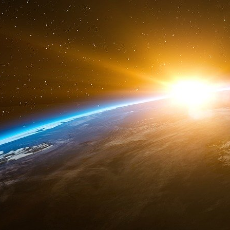
sommes en désaccord avec Parret, qui cons
formes sont vraiment des manipulations et
combinatoires de ces deux critères pour épuis
donne des indications significatives pour réus
immédiates (directes) et des manipulations m
celles où les transformations des objets, des c
l’action physique de l’agent de l’action al
transformations des objets, des croyances, d
discursive de l’agent. Dans la sphère du po
manipulation. L’intention de prendre le pouvo
plan des états des faits qui pourraient justif
première forme de manipulation). Mais il est t
faits convaincants, un certain groupe de p
physiquement, mais souvent par la menace, la c
croyances (la deuxième forme de manipulat
interlocuteur à faire des actions : par exempl
par les régimes communistes (la troisième form
l’action discursive les groupes de pouvoir pe
convenable pour une ascension légitime au po