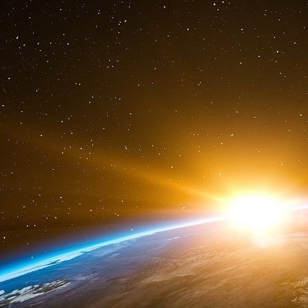
sur les Grecs. Cela constitue bien sûr le re
raillerie” (Winston Churchill, Message radiodiff
une ironie de Churchill à l’adresse de Mussolin
son sens direct (le degré zéro de l’écriture, Ba
est en erreur. La manipulation est présente.
langage qui peuvent faciliter une situation 
rhétorique des phrases, les signes de ponctuati
Le discours n’est pas seulement une mise en s
est également une construction rationnelle. Pa
par l’intermédiaire desquels le proposant ap
réfuter une thèse, un point de vue. Un problè
purement logiques, la validité) de ces raisonne
façon nécessaire une conclusion vraie en ut
conditions doivent être remplies : une conditi
c’est-à-dire les propositions données qui souti
doivent être vraies) et une condition d’adéqu
doit être valide). Si ces conditions sont remp
logique est assurée.