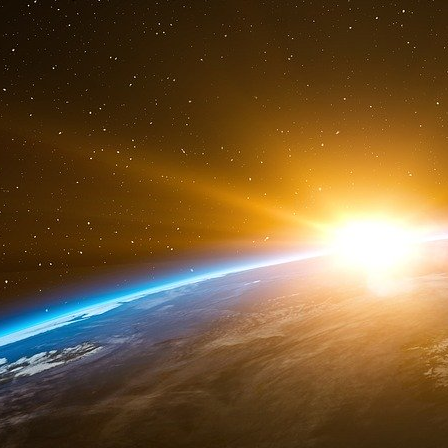
obtenir beaucoup de formes secondaires de m
politiques, juridiques, scientifiques courants.
(d) Evidemment, pour notre but les formes d
l’action discursive présentent un intérêt spécial.
En nous maintenant à ce niveau nous voulons 
est de toute importance : l’intentionnalité de l’
qu’un certain agent de l’action manipulatrice
pas les règles de la rationalité ou de la disc
d’induire en erreur son interlocuteur. Est-ce q
Evidemment, la réponse est négative. Nous so
rationnelle de l’agent de l’action. Mais sou
connaissance de cause des raisonnements ou 
l’apparence de corréctitude mais qui ne sont p
devant une situation de manipulation. C’est ce t
Les voies de manipulation discursive.
Comment une manipulation par l’action discu
réponse à cette question met en discussi