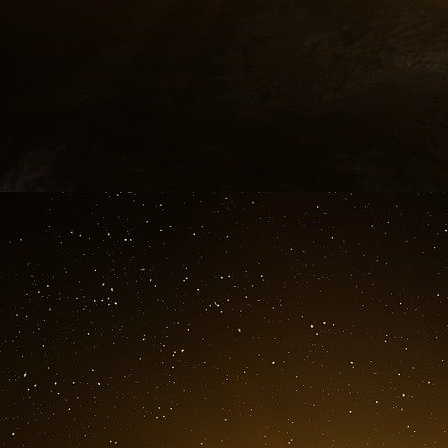
existence de microbes extra-terrestres, meurt 
qu’il faisait son jogging.
Le lendemain, Steven Mostow, 63 ans, connu
expérience dans le traitement de cette maladi
lors de la phase d’atterrissage, apparemment 
Mostow était aussi connu pour être un expert e
Le 24 juin 2003, le docteur Leland Rickman, 
malaise. C’était un expert en maladies infectieu
en matière de bioterrorisme.
Pour finir [façon de parler], le 17 juillet, le co
microbiologie, mais aussi consultant en armes
le gouvernement britannique, est retrouvé da
mais toutes les preuves indiquent au contraire
mois plus tard, des témoignages affirmèrent que K
les programmes de guerre biologique des grand
Il faut ajouter à cette liste le cas de Jeffrey
parking le 6 novembre 2001,[19] et aussi Chris