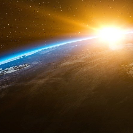
Van Nguyen était entré dans la chambre froide s
gaz empoisonné, qui l’avait rapidement tué.
ans plus tôt, avait été isolé un virus de la fa
même souche que le virus du SRAS. Ce genre 
transmissible aux êtres humains.
Le 9 février 2002, Victor Korshunov, 56 ans, di
à l’Université d’État de Moscou, fut retrouvé 
russes, Ivan Glebov et Alexi Brushlinski,
précédentes.
Le 11 février 2002, Ian Langford, 40 ans, est
en Angleterre.
Le 27 février, Tanya Holzmayer, 46 ans, une
est tuée d’un coup de pistolet par un autre 
retrouvé mort peu après dans un parc, a
me
M
Holzmayer s’occupait du génome humain.
David Wynn-Williams, 55 ans, astrobiologiste i