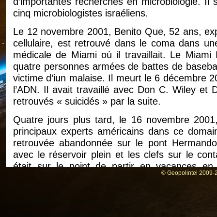
d’importantes recherches en microbiologie. Il
cinq microbiologistes israéliens.
Le 12 novembre 2001, Benito Que, 52 ans, expe
cellulaire, est retrouvé dans le coma dans une
médicale de Miami où il travaillait. Le Miami 
quatre personnes armées de battes de baseball, m
victime d’iun malaise. Il meurt le 6 décembre 
l’ADN. Il avait travaillé avec Don C. Wiley et 
retrouvés « suicidés » par la suite.
Quatre jours plus tard, le 16 novembre 2001,
principaux experts américains dans ce domaine
retrouvée abandonnée sur le pont Hermand
avec le réservoir plein et les clefs sur le con
était sur le point de partir en vacances en
© Geopolintel 2009-2
décembre dans le Mississippi, à 500 km de là. La 
serait tombé du pont. Wiley était spécialiste
immunitaire face à des attaques virales comme
avait reçu un prix très prestigieux pour son tra