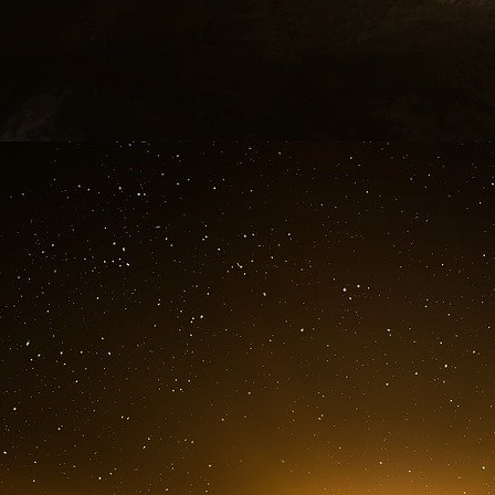
Il s’occupait lui aussi de séquencement ADN, et
Le 23 novembre 2001, Vladimir Pasechnik, 
passetemps aussi sympathiques que la vaporis
mort à Wishire en Angleterre, non loin de son
pour le développement d’armes biologiques en 
au début des années 1990.
Le lendemain, le 24 novembre 2001, un avion 
passagers se trouvaient trois éminents [cherch
président du département de médecine à l’Univ
du département d’hématologie de l’hôpital d
directeur du département de Santé publique à T
Le 10 décembre, Robert Schwartz, 57 ans, f
campagne dans le comté de Loudoun en Virgin
d’organismes pathogènes.
Le 11 décembre, Set Van Nguyen, 44 ans, fut
froide dans le laboratoire où il travaillait, à 