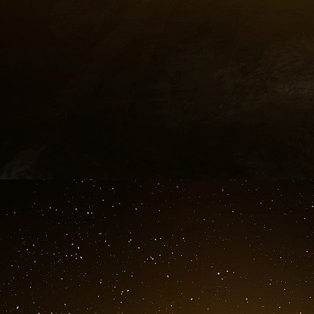
John Clark, un microbiologiste dont les re
fameuse brebis Dolly, s’est pendu le 12 août 2
Leonid Strachunsky, spécialiste dans la cr
biologiques, est tué le 8 juin 2005 par une bou
tourner la tête, la lui a fracassée d’un bon coup
David Banks, expert en prévention d’épidémies
8 mai 2005 à bord de l’habituel avion qui s’écra
Matthew Allison, biologiste moléculaire, ent
explose comme cela se produit seulement dans 
Et terminons notre liste par Antonina Presn
directement d’armes biologiques, et qui le 25 m
se pique par erreur avec aiguille infectée par l
Si vous en voulez encore, la liste continue sur I
Ce n’est pas la première fois que des scienti