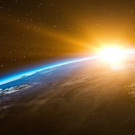
dans les problèmes de terrorisme, dont l’avion
de ce même avion, devait se trouver égalemen
le domaine des armes de destruction de masse
dernier moment.
Nous nous arrêterons là, mais les décès étran
depuis. D’après Maurizio Blondet [21], en juin
morts dans des circonstances suspectes se mon
Il est difficile de savoir si la mort de tous ces
ou autre chose, pour cela il faudrait connaitre
le monde et calculer si le taux de morts suspe
n’ai pas ces chiffres, et de toute façon ils ne m
préférable aux certitudes. J’aime mieux me tr
me tromper.
Pour la deuxième édition de ce livre en
« malédiction » a continué de frapper les micr
dizaines d’entre eux qui ont disparu. Les énumé
en livre quelques-uns à titre d’exemple.