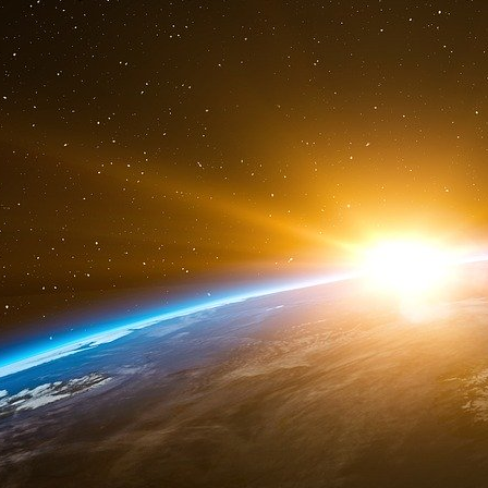
de façon rapprochée dans le temps et dans de
exemple arrivé quelques années plus tôt en Ang
Marconi (certains disent qu’il y en avait bie
constituait un colosse industriel, mais qui est auj
Nous sommes à peine sortis du film America 
Septembre, puisque le livre date de 2003] et 
un nouveau film qui s’annonce suffisamment ho
précédent. Peut-être, allons-nous même regrett
temps où la participation de tous les spectateu
était encore un devoir social. Ou un destin 
Attack III – NdT], la musique pourrait être bien 
Roberto Quaglia
Voir en ligne :
mondialisation.ca