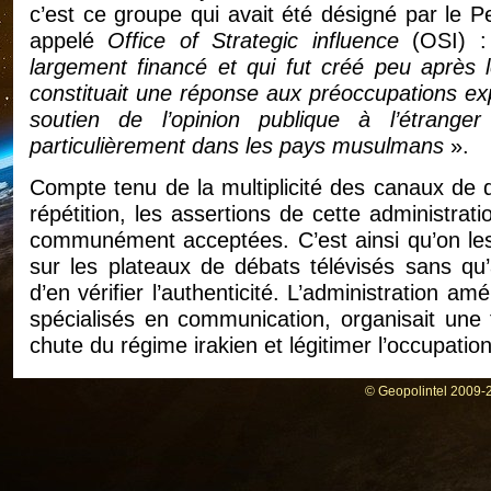
c’est ce groupe qui avait été désigné par le 
appelé
Office of Strategic influence
(OSI) 
largement financé et qui fut créé peu après 
constituait une réponse aux préoccupations exp
soutien de l’opinion publique à l’étrange
particulièrement dans les pays musulmans
».
Compte tenu de la multiplicité des canaux de dif
répétition, les assertions de cette administrat
communément acceptées. C’est ainsi qu’on les re
sur les plateaux de débats télévisés sans qu’
d’en vérifier l’authenticité. L’administration a
spécialisés en communication, organisait une 
chute du régime irakien et légitimer l’occupatio
Les 7 destinées sacrifiées à cette guerre de 
© Geopolintel 2009-2
des récits de cette rubrique.
La rédaction Geopolintel
Tous droits de reproduction réservés