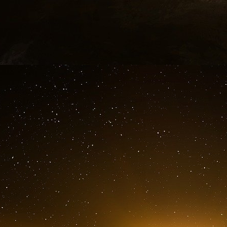
Chap. I - Daniel Pearl, le journaliste
guerre livrée au terrorisme
Chap. II - John O’Neill, un destin funest
Chap. III - Delmart Vreeland, l’hom
Septembre
Chap. IV - Zacarias Moussaoui, un étra
Chap. V - Nick Berg, l’américain qui « r
Chap. VI - Valérie Plame, agent « révélé
Chap. VII - Moussab Al Zarqaoui, une c
Épilogue