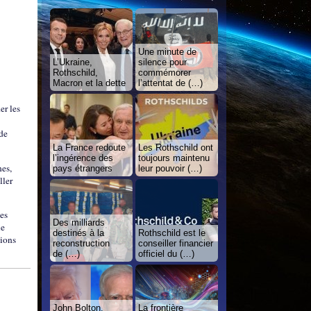
Une minute de
L’Ukraine,
silence pour
Rothschild,
commémorer
Macron et la dette
l’attentat de (…)
er les
 de
La France redoute
Les Rothschild ont
l’ingérence des
toujours maintenu
hes,
pays étrangers
leur pouvoir (…)
ller
des
Des milliards
le
destinés à la
Rothschild est le
gions
reconstruction
conseiller financier
de (…)
officiel du (…)
John Bolton,
La frontière