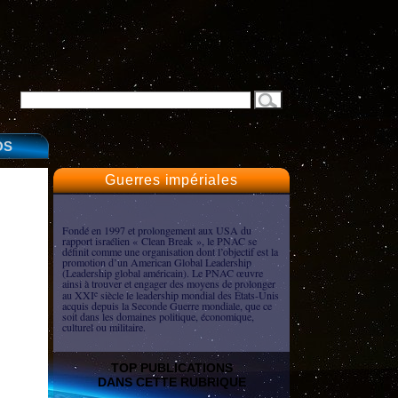
OS
Guerres impériales
Fondé en 1997 et prolongement aux USA du
rapport israélien « Clean Break », le PNAC se
définit comme une organisation dont l’objectif est la
promotion d’un American Global Leadership
(Leadership global américain). Le PNAC œuvre
ainsi à trouver et engager des moyens de prolonger
au XXI
siècle le leadership mondial des États-Unis
e
acquis depuis la Seconde Guerre mondiale, que ce
soit dans les domaines politique, économique,
culturel ou militaire.
TOP PUBLICATIONS
DANS CETTE RUBRIQUE