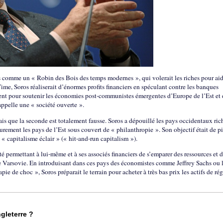
 comme un « Robin des Bois des temps modernes », qui volerait les riches pour aid
ime, Soros réaliserait d’énormes profits financiers en spéculant contre les banques
argent pour soutenir les économies post-communistes émergentes d’Europe de l’Est et
appelle une « société ouverte ».
ais que la seconde est totalement fausse. Soros a dépouillé les pays occidentaux ric
durement les pays de l’Est sous couvert de « philanthropie ». Son objectif était de pi
u « capitalisme éclair » (« hit-and-run capitalism »).
é permettant à lui-même et à ses associés financiers de s’emparer des ressources et 
e Varsovie. En introduisant dans ces pays des économistes comme Jeffrey Sachs ou 
ie de choc », Soros préparait le terrain pour acheter à très bas prix les actifs de ré
gleterre ?