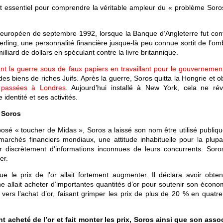
t essentiel pour comprendre la véritable ampleur du « problème Soro
européen de septembre 1992, lorsque la Banque d’Angleterre fut cont
sterling, une personnalité financière jusque-là peu connue sortit de l’o
liard de dollars en spéculant contre la livre britannique.
nt la guerre sous de faux papiers en travaillant pour le gouvernement
des biens de riches Juifs. Après la guerre, Soros quitta la Hongrie et ob
 passées à Londres
. Aujourd’hui installé à New York, cela ne révé
identité et ses activités.
e Soros
posé « toucher de Midas », Soros a laissé son nom être utilisé publiq
marchés financiers mondiaux, une attitude inhabituelle pour la plupa
er discrètement d’informations inconnues de leurs concurrents. Soros
er.
le prix de l’or allait fortement augmenter. Il déclara avoir obte
ne allait acheter d’importantes quantités d’or pour soutenir son écono
ers l’achat d’or, faisant grimper les prix de plus de 20 % en quatre
acheté de l’or et fait monter les prix, Soros ainsi que son assoc