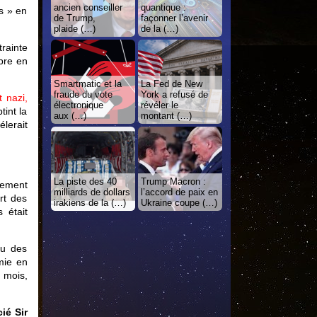
ancien conseiller
quantique :
s » en
de Trump,
façonner l’avenir
plaide (…)
de la (…)
rainte
mbre en
Smartmatic et la
La Fed de New
fraude du vote
York a refusé de
 nazi,
électronique
révéler le
tint la
aux (…)
montant (…)
lerait
La piste des 40
Trump Macron :
uement
milliards de dollars
l’accord de paix en
rt des
irakiens de la (…)
Ukraine coupe (…)
 était
nu des
mie en
 mois,
ié Sir