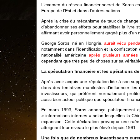
L’examen du réseau financier secret de Soros es
Europe de l’Est et dans d’autres nations.
Après la crise du mécanisme de taux de change 
d’abandonner ses efforts pour stabiliser la livre 
affirmant avoir personnellement gagné plus d’un mil
George Soros, né en Hongrie,
aurait vécu penda
notamment dans l’identification et la confiscation 
nationalité américaine
après plusieurs années
cependant que très peu de choses sur sa véritable 
La spéculation financière et les opérations d
Après avoir acquis une réputation liée à son sup
dans des tentatives manifestes d’influencer les 
investisseurs, qui préfèrent normalement profit
aussi bien acteur politique que spéculateur financi
En mars 1993, Soros annonça publiquement que 
« informations internes » selon lesquelles la Chi
expansion. Cette déclaration provoqua une ruée v
atteignant leur niveau le plus élevé depuis 1991.
Une fois que de nombreux investisseurs eurent 