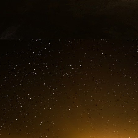
Une entreprise spécialisée dans les
dans le cadre d’une affaire de corr
aux Philippines
Jeudi 16 octobre 2025
Bureau du procureur fédéral, district sud de Flo
MIAMI – Un grand jury fédéral de Miami a 
modificatif mettant en cause une multinationa
services électoraux pour avoir participé à un s
d’un million de dollars de pots-de-vin à un fon
cadre de contrats liés aux élections nationales 
L’acte d’accusation modificatif met en cause