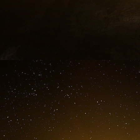
SGO Corporation Limited, Piñate et Vasquez so
complot en vue d’enfreindre la loi américaine s
(Foreign Corrupt Practices Act, FCPA). Piñat
d’accusation d’infraction à la FCPA. Par ail
Piñate, Vasquez et Elie Moreno, 45 ans, qui p
et israélienne, sont inculpés d’un chef de c
d’argent et de trois chefs de blanchiment intern
reconnus coupables, Bautista, Piñate, Vasqu
maximale de 20 ans d’emprisonnement pour 
international d’instruments monétaires et de 
d’argent. Piñate et Vasquez encourent une pe
pour chacun des chefs d’accusation relatifs à l
FCPA. Bautista et Moreno sont en fuite et sont
Jason A. Reding Quiñones, procureur fédéral
Galeotti, procureur général adjoint par intéri
Justice, José R. Figueroa, agent spécial respo
de sécurité intérieure (HSI) de Miami, et Emm