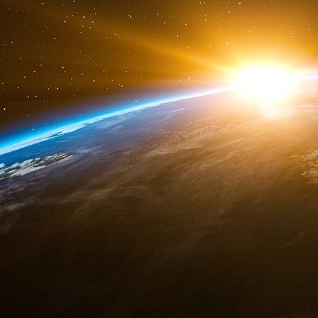
entités de sa structure d’entreprise, e
« Smartmatic » ou « Smartmatic Group » — ains
président de la Commission électorale (COMEL
quatre personnes avaient initialement été mise
Selon l’acte d’accusation modificatif, entre 20
50 ans, citoyen vénézuélien résidant à Boca R
Davie, en collaboration avec d’autres personn
dollars de pots-de-vin à Juan Andres Donato 
COMELEC. Ces pots-de-vin auraient été ver
contrats avec la COMELEC, notamment l’oct
taxe sur la valeur ajoutée (TVA) et d’autres
Corporation Limited et de ses filiales.
Pour financer ces pots-de-vin, les co-conspirat
surfacturant le coût de chaque machine à voter
2016. Afin de dissimuler ces paiements fraudule
des contrats frauduleux et de faux accords de 
comptes bancaires situés en Asie, en Euro
district sud de Floride.