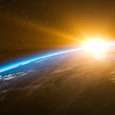
service des enquêtes criminelles de l’IRS (IRS-
La cellule opérationnelle « El Dorado » de HSI
avec le concours de l’IRS-CI de Miami.
Le procureur fédéral adjoint Robert J. Emery d
l’accusation Connor Mullin et Jil Simon, de la
sont chargés des poursuites dans cette affa
Paster est chargé de la confiscation des biens
ministère de la Justice, ainsi que le ministè
médiateur, ont apporté leur aide.
Un acte d’accusation ne constitue qu’une all
innocents jusqu’à ce que leur culpabilité ait é
devant un tribunal.
Les documents judiciaires et informations con
tribunal de district du district sud de Florid
http://pacer.flsd.uscourts.gov
, sous le numéro 
DOJ