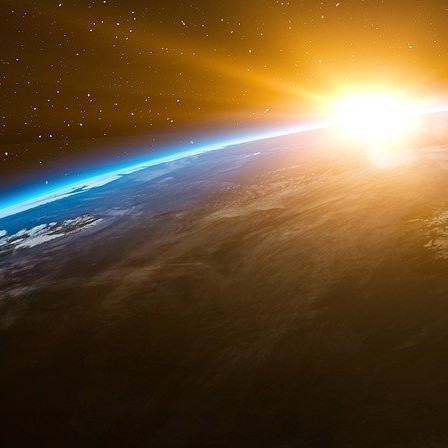
Le résultat pourrait être frappant : les imag
seconde de décalage.
Une nouvelle nouvelle course à l’espace
Les satellites développés par EarthNow s’ins
l’espace, loin des vols spatiaux commerciaux e
Deux nouvelles tendances émergent :
Fournir Internet aux 4 milliards de personne
projets comme OneWeb. Softbank y a notamm
SpaceX, l’entreprise d’Elon Musk, développera
célèbre fond Andreessen Horowitz a quant à lui 
début mars, qui fabrique des satellites de la tail
L’imagerie spatiale : un marché plus caché, 
comme Planet, BlackSky ou Planetary Resource
pour atteindre 8,5 milliards de dollars en 
millions de dollars en 2017 pour l’entreprise s