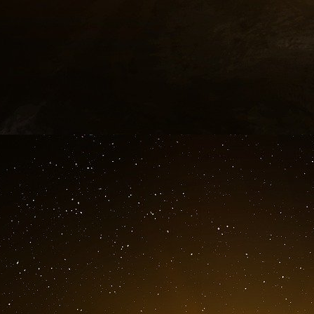
Oui, mais pour quoi faire ?
De manière générale, pas mal de choses : de 
du mapping de donnés géospatiales… Dans le 
interpréter ce qui se passe sur Terre.
Quoi ?
Coincer les bateaux de pêche illégale en flagr
de forêts, étudier l’évolution des ouragan
migration des grandes baleines.
Comment ?
En utilisant les technologies décrites plus ha
domaine de l’intelligence artificielle. Les proc
reconnaissance d’images qui permettront leur in
Ce projet nous donnera donc une vision unique
d’action bien plus rapide. L’instantanéité pour
conflit naissant, ou optimiser la gestion de ch
temps réel. De grandes questions qui intéressen