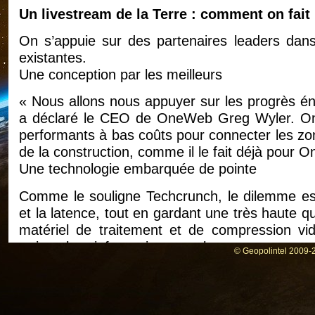
Un livestream de la Terre : comment on fait
On s’appuie sur des partenaires leaders dans
existantes.
Une conception par les meilleurs
« Nous allons nous appuyer sur les progrès én
a déclaré le CEO de OneWeb Greg Wyler. OneW
performants à bas coûts pour connecter les zon
de la construction, comme il le fait déjà pour 
Une technologie embarquée de pointe
Comme le souligne Techcrunch, le dilemme est
et la latence, tout en gardant une très haute q
matériel de traitement et de compression v
traiter les informations et les retransmettr
© Geopolintel 2009-2
sûrement Intellectual Ventures.
Un quadrillage la Terre