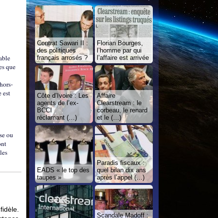
Contrat Sawari II :
Florian Bourges,
des politiques
l’homme par qui
able
français arrosés ?
l’affaire est arrivée
ies que
hors-
e est
Côte d’Ivoire : Les
Affaire
agents de l’ex-
Clearstream : le
BCCI
corbeau, le renard
réclamant (…)
et le (…)
se ou
ont
les
Paradis fiscaux :
EADS « le top des
quel bilan dix ans
taupes »
après l’appel (…)
idèle.
Scandale Madoff :