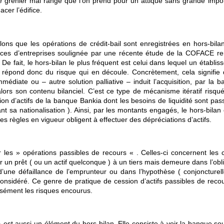
de grenier mal rangé que l’on prend pour un attique sans grande impo
cer l’édifice.
ons que les opérations de crédit-bail sont enregistrées en hors-bilan
nces d’entreprises soulignée par une récente étude de la COFACE re
 De fait, le hors-bilan le plus fréquent est celui dans lequel un établi
t répond donc du risque qui en découle. Concrètement, cela signifie 
mmédiate ou – autre solution palliative – induit l’acquisition, par la 
lors son contenu bilanciel. C’est ce type de mécanisme itératif risqué
tion d’actifs de la banque Bankia dont les besoins de liquidité sont pa
t sa nationalisation ). Ainsi, par les montants engagés, le hors-bilan
s règles en vigueur obligent à effectuer des dépréciations d’actifs.
 les » opérations passibles de recours « . Celles-ci concernent les 
un prêt ( ou un actif quelconque ) à un tiers mais demeure dans l’obli
d’une défaillance de l’emprunteur ou dans l’hypothèse ( conjoncturel
f considéré. Ce genre de pratique de cession d’actifs passibles de reco
isément les risques encourus.
est aussi un élément du hors-bilan. Elle consiste à voir la banque sou