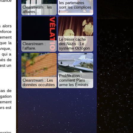
rtance
les partenaires
Clearstream : les
sont les complices
affaires...
!
 alors
nforce
ssement
Le trésor caché
que la
Clearstream :
des Nazis - Le
banque,
l’affaire.
système Octogon
 qui a
ssés de
 est un
Prolifération :
Clearstream : Les
comment Paris
données occultées
arme les Émirats
cas de
gation
lement
urs est
scrire