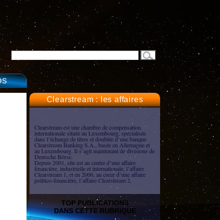
OS
Clearstream : les affaires
Clearstream est une chambre de compensation
internationale située au Luxembourg, spécialisée
dans l’échange de titres et doublée d’une banque
Clearstream Banking S.A., basée en Allemagne et
au Luxembourg. Il s’agit maintenant de divisions de
Deutsche Börse.
Depuis 2001, elle est au centre d’une affaire
financière, industrielle et internationale, l’affaire
Clearstream 1, et en 2006, au cœur d’une affaire
politico-financière, l’affaire Clearstream 2.
TOP PUBLICATIONS
DANS CETTE RUBRIQUE