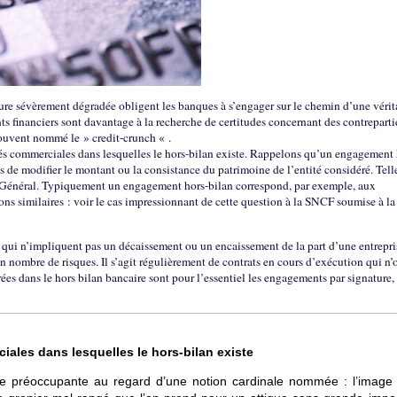
ture sévèrement dégradée obligent les banques à s’engager sur le chemin d’une vérit
nts financiers sont davantage à la recherche de certitudes concernant des contrepart
souvent nommé le » credit-crunch « .
és commerciales dans lesquelles le hors-bilan existe. Rappelons qu’un engagement 
es de modifier le montant ou la consistance du patrimoine de l’entité considéré. Tell
e Général. Typiquement un engagement hors-bilan correspond, par exemple, aux
ns similaires : voir le cas impressionnant de cette question à la SNCF soumise à la
s qui n’impliquent pas un décaissement ou un encaissement de la part d’une entrepri
in nombre de risques. Il s’agit régulièrement de contrats en cours d’exécution qui n’
rées dans le hors bilan bancaire sont pour l’essentiel les engagements par signature, 
les dans lesquelles le hors-bilan existe
le préoccupante au regard d’une notion cardinale nommée : l’image f