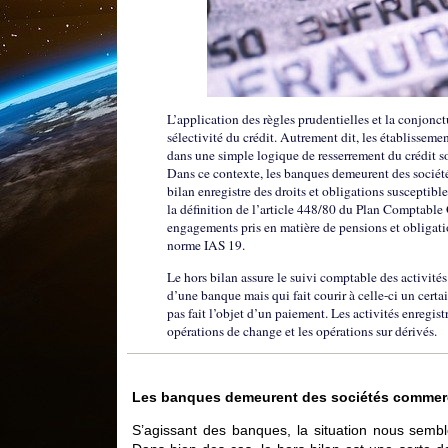
L’application des règles prudentielles et la conjonc
sélectivité du crédit. Autrement dit, les établisseme
dans une simple logique de resserrement du crédit 
Dans ce contexte, les banques demeurent des sociét
bilan enregistre des droits et obligations susceptibl
la définition de l’article 448/80 du Plan Comptabl
engagements pris en matière de pensions et obligatio
norme IAS 19.
Le hors bilan assure le suivi comptable des activité
d’une banque mais qui fait courir à celle-ci un certa
pas fait l’objet d’un paiement. Les activités enregist
opérations de change et les opérations sur dérivés.
Les banques demeurent des sociétés commercia
S’agissant des banques, la situation nous semb