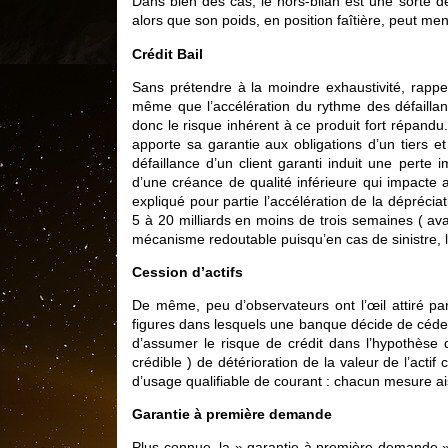
Dans bien des cas, le hors-bilan est une sorte 
alors que son poids, en position faîtière, peut mena
Crédit Bail
Sans prétendre à la moindre exhaustivité, rappel
même que l’accélération du rythme des défailla
donc le risque inhérent à ce produit fort répandu.
apporte sa garantie aux obligations d’un tiers e
défaillance d’un client garanti induit une perte i
d’une créance de qualité inférieure qui impacte a
expliqué pour partie l’accélération de la déprécia
5 à 20 milliards en moins de trois semaines ( avan
mécanisme redoutable puisqu’en cas de sinistre, le
Cession d’actifs
De même, peu d’observateurs ont l’œil attiré par
figures dans lesquels une banque décide de céder 
d’assumer le risque de crédit dans l’hypothèse 
crédible ) de détérioration de la valeur de l’acti
d’usage qualifiable de courant : chacun mesure a
Garantie à première demande
Plus connue, la » garantie à première demande » 