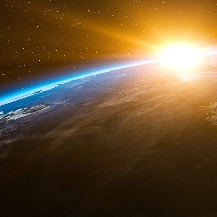
Ces petites manœuvres n’ont pourtant pas réuss
même si le nouvel actionnaire russe est une 
contrepoids étatique face à la poussée agr
l’aéronautique militaire.
En attendant, Valerie M. est toujours en charg
du groupe. Elle bénéficie toujours de la bienv
Jean-Louis Gergorin qui continuent à faire la 
ne peut toujours pas accéder aux laboratoires
Source :
bakchich.info
(1) La société EADS est issue de la fusion ent
(2) Financial Times du 15 décembre 2006.