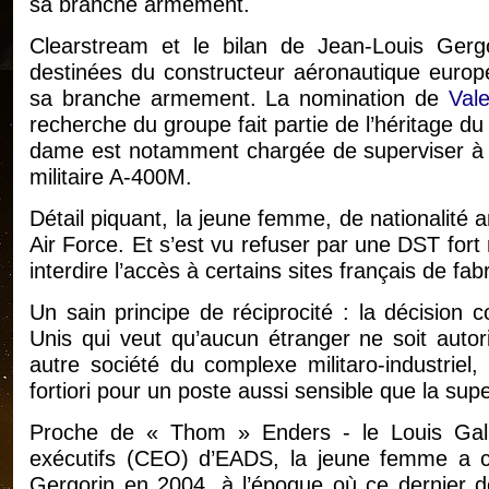
sa branche armement.
Clearstream et le bilan de Jean-Louis Gergo
destinées du constructeur aéronautique europé
sa branche armement. La nomination de
Val
recherche du groupe fait partie de l’héritage d
dame est notamment chargée de superviser à Su
militaire A-400M.
Détail piquant, la jeune femme, de nationalité a
Air Force. Et s’est vu refuser par une DST fort
interdire l’accès à certains sites français de fa
Un sain principe de réciprocité : la décision 
Unis qui veut qu’aucun étranger ne soit autor
autre société du complexe militaro-industriel, d
fortiori pour un poste aussi sensible que la sup
Proche de « Thom » Enders - le Louis Gall
exécutifs (CEO) d’EADS, la jeune femme a 
Gergorin en 2004, à l’époque où ce dernier dé