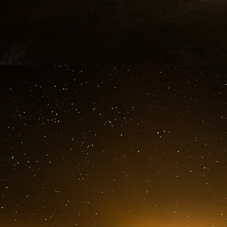
de l’université de Californie (UCLA), Los Angel
1987 – celui de Jean-Louis Gergorin relève de 
puisque ce dernier contrôle plusieurs socié
directement pour le complexe militaro-indus
explique volontiers que ces deux alliés objecti
tombés sous le charme de la jeune officier de
Cette confusion du cœur et des armes a beau
de l’enchevêtrement des intérêts privés et publ
est ouvert à la chancelière fédérale Angela
atlantiques de monsieur Enders pour que ce
régalienne de ses responsabilités. Par contr
moindre recommandation à Jean-Louis Gergori
Selon un conseiller de Jacques Chirac qui ass
connue pour ne pas plaisanter sur ces plans,
même source explique que le président françai
en sous main, une entrée dans le capital d’E
de 5%.