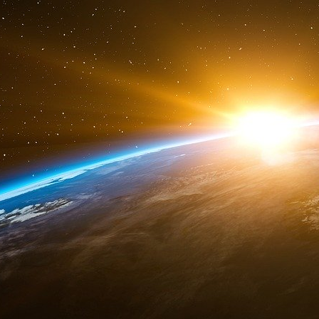
mathématiques, l’autre en physique, mais aucu
Il fallait un sacré coup de main, pour passer du
dans une autre affaire, à celui de responsable 
notre pays. Nous avons appris : Lahoud a 
occuper sa fonction. On le voulait dans la pl
sorte de programme de reclassement des dro
Nous en doutons.
En tout cas, à la même époque, on note un ét
hommes : Denis Robert, journaliste enquêtant s
d’un « audit » dans la même entreprise, qui
vendant les petits secrets de son enquête.
« Par hasard, » comme le note ironique Eric De
derniers, Robert présente Bourges à Lahoud e
Robert est le neveu du général Philippe Rondot,
fausse c’est Stéphane Denis le journaliste du 
espion lui-même mouillé dans l’affaire Clear
travaille depuis un mois pour EADS.