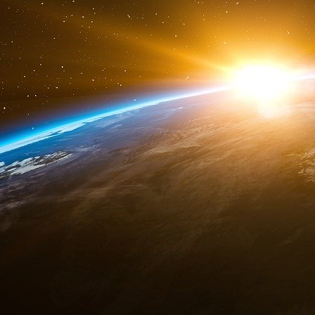
envoyé par
lesgrandesgueules
. -
Regardez les 
Confirmant son penchant pour l’escroquer
quelques semaines après l’effondrement du fo
aventure. A la fin de l’année 2000, il rencontr
de l’argent pour relancer un périodique consacré
En fait, il ne met pas un sou, empoche le plus
journalistes sur leurs salaires. Ces derniers po
au pénal. Affirmant ne rien savoir de la publicat
l’escroquer. Le comble. Il gagne du temps, cert
Cette dernière le cueillera à nouveau quelques m
un actif de 41 000 euros, celle-ci affichait 
Lahoud s’est vu interdit de gestion pour cinq an
Le chef de l’équipe des journalistes rapporte d
d’un garde du corps, raconte-t-il. Le type pe
haut. Lahoud le présentait comme un membr
fait, son gorille n’avait de commun avec les o