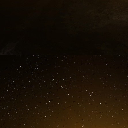
C’était un agent immobilier, qui avait fait faillite.
La victime de Lahoud de poursuivre : « Il étai
secrètes les plus tordues. Il prétendait vivre s
véritable obsession » On sent là une personnali
Lahoud sort de prison en octobre 2002. Le co
Gabrielle n’a pas flanché. Menant sa double vie
n’a pas cessé d’enchaîner les postes de respon
travaille encore aujourd’hui aux côtés de Phil
Les Heilbronner-Lahoud sont néanmoins endett
Il faut à Imad trouver le moyen de s’en sortir. 
grâce à son mérite, est depuis janvier 2003 le
des missiles pour EADS. Echaudé par les incart
néanmoins par se laisser convaincre et organi
le patron d’EADS. Dès juin 2003, Imad se retr
plus tard, il est embauché au centre de rec
informatique. Au cœur de notre industrie 
affirmations répandues dans la grande 