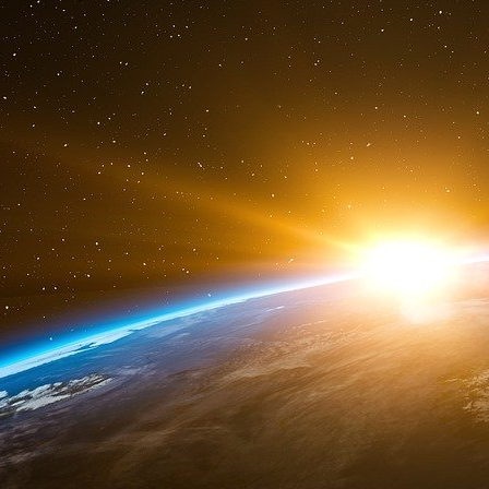
Comme nous avons repéré chez Villepin les fa
prise à une manipulation, nous faisons les 
fasciné par les activités « secrètes, » ou Robert
Lahoud présente sans doute le profil le plus ap
et groupie du Mossad israélien, habile en escroqu
Pour repérer, enrôler et pousser une pareill
Quelqu’un qui n’apparaîtra jamais sur le devant
http://www.recherches-sur-le-terror...