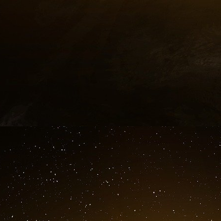
Un officier de renseignement, un journaliste, u
qui trahit ses clients et un capitaine d’industr
d’hommes étranges vibrionnant autour de Clea
on peut avoir le sentiment d’une bande de « Pi
Mais, soupesant les données de l’affaire, on e
le manque de professionnalisme des uns et des a
ressemble à un mauvais scénario de film. Com
avait écrit le texte. Mais qui ?
Gergorin occupe une place centrale dans les
EADS, au détriment des règles de sécurité, 
Villepin. Il est aussi le « corbeau, » auteur 
auprès du juge Renaud Van Ruymbeke. Serait-il
Il n’en a pas la carrure. Surprenant chez un
chez lui un comportement peu en rapport ave
ancien patron, Jean-Luc Lagardère, mort le 
russes. Pourquoi pas ? Mais au poste qu’il oc
dans la presse sur un tel sujet.