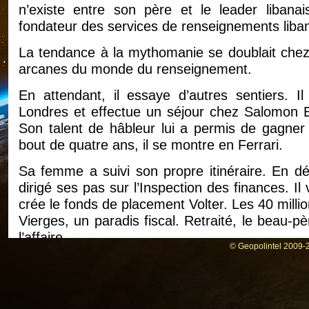
n’existe entre son père et le leader libanai
fondateur des services de renseignements liba
La tendance à la mythomanie se doublait chez 
arcanes du monde du renseignement.
En attendant, il essaye d’autres sentiers. I
Londres et effectue un séjour chez Salomon Br
Son talent de hâbleur lui a permis de gagner
bout de quatre ans, il se montre en Ferrari.
Sa femme a suivi son propre itinéraire. En dép
dirigé ses pas sur l’Inspection des finances. Il
crée le fonds de placement Volter. Les 40 milli
Vierges, un paradis fiscal. Retraité, le beau-
l’affaire.
© Geopolintel 2009-2
Au cours de l’été 2000, le fonds Volter fait fai
examen pour escroquerie. Sans doute les prote
Celui-ci échappe du reste à la prison. Pas Laho