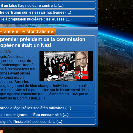
ite avec ses partenaires européens. (…)
t-il un false flag nucléaire contre la (…)
dre de Trump sur les essais nucléaires (…)
ile à propulsion nucléaire : les Russes (…)
France et le Mondialisme
 premier président de la commission
opéenne était un Nazi
2/2025
çois Asselineau nous
ique les dessous du
 Charlemagne, trophée
iné à récompenser les
onnes ayant œuvré
la construction
péenne. Parmi les
ats, se glissent de bien étranges individus… . . La politique
 « chaise vide » La proposition sur le financement de la
tique agricole commune (PAC), élaborée en 1965 par le
ident de la Commission, (…)
rance a légalisé les sociétés militaires (…)
eil des migrants : l’État condamné à (…)
signifie l’instabilité politique de la (…)