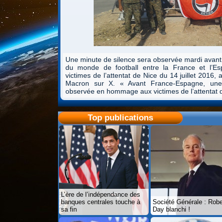
Une minute de silence sera observée mardi avant 
du monde de football entre la France et l’
victimes de l’attentat de Nice du 14 juillet 201
Macron sur X. « Avant France-Espagne, une
observée en hommage aux victimes de l’attentat d
Top publications
L’ère de l’indépendance des
banques centrales touche à
Société Générale : Robe
sa fin
Day blanchi !