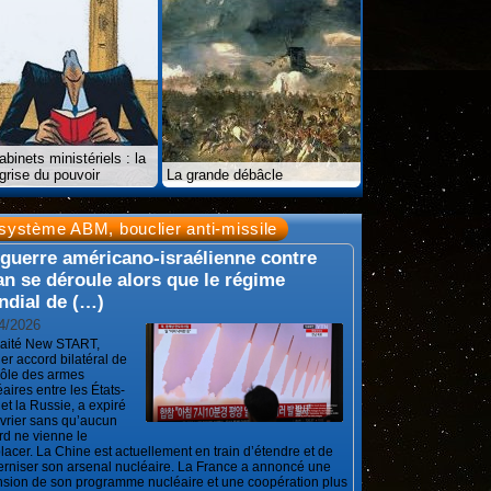
abinets ministériels : la
grise du pouvoir
La grande débâcle
système ABM, bouclier anti-missile
 guerre américano-israélienne contre
ran se déroule alors que le régime
dial de (…)
4/2026
raité New START,
er accord bilatéral de
rôle des armes
aires entre les États-
et la Russie, a expiré
évrier sans qu’aucun
rd ne vienne le
lacer. La Chine est actuellement en train d’étendre et de
rniser son arsenal nucléaire. La France a annoncé une
nsion de son programme nucléaire et une coopération plus