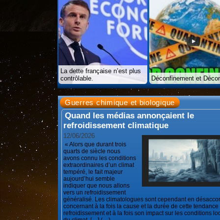
La dette française n’est plus
contrôlable.
Déconfinement et Décon
Guerres chimique et biologique
Quand les médias annonçaient le
refroidissement climatique
12/06/2026
« Alors que durant trois
quarts de siècle nous
avons connu les conditions
extraordinaires d’un climat
tempéré, le fait majeur
aujourd’hui semble
indiquer que nous allons
vers un refroidissement
généralisé. Les climatologues sont cependant en désacco
concernant à la fois la cause et la durée de cette tendance
refroidissement et à la fois son impact sur les conditions lo