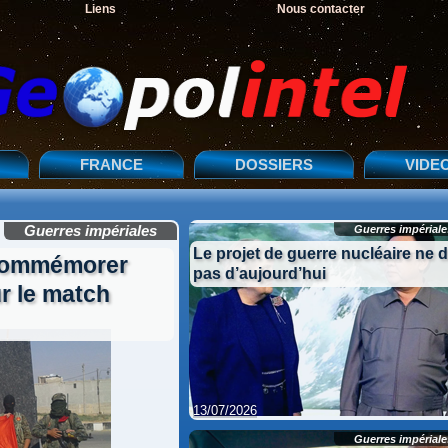
Liens
Nous contacter
FRANCE
DOSSIERS
VIDE
Guerres impériales
Guerres impériale
Le projet de guerre nucléaire ne 
 commémorer
pas d’aujourd’hui
ur le match
13/07/2026
13/07/2026
Guerres impériale