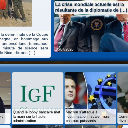
La crise mondiale actuelle est la
résultante de la diplomatie de (…)
la demi-finale de la Coupe
Espagne, en hommage aux
6, a annoncé lundi Emmanuel
 minute de silence sera
10/07/2026
e Nice, dix ans (…)
10/07/2026
Quand le lobby bancaire met
Macron s’attaque à
rt
la main sur la haute
l’optimisation fiscale, mais
Comme
administration
pas aux puissants
révol