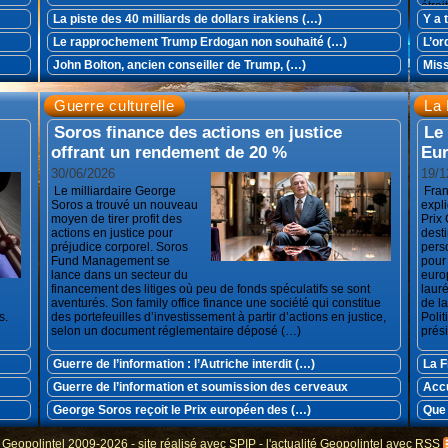
étro
La piste des 40 milliards de dollars irakiens (…)
Y a 
Le rapprochement Trump Erdogan non souhaité (…)
L’or
John Bolton, ancien conseiller de Trump, (…)
Miss
Guerre culturelle
La 
Soros finance des actions en justice
Le
offrant un rendement de 20 %
Eur
30/06/2026
19/1
Le milliardaire George
Fran
Soros a trouvé un nouveau
expl
moyen de tirer profit des
Prix
actions en justice pour
dest
préjudice corporel. Soros
pers
Fund Management se
pour 
lance dans un secteur du
euro
financement des litiges où peu de fonds spéculatifs se sont
lauré
aventurés. Son family office finance une société qui constitue
de la
s.
des portefeuilles d’investissement à partir d’actions en justice,
Poli
selon un document réglementaire déposé (…)
prés
Guerre de l’information : l’Autriche interdit (…)
La F
Guerre de l’information et soumission des cerveaux
Accu
George Soros reçoit le Prix européen des (…)
Que 
 Geopolintel 2009-2026 - site réalisé avec
SPIP
-
l'actualité Geopolintel avec RSS