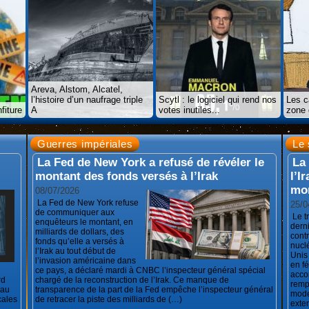
Areva, Alstom, Alcatel,
l’histoire d’un naufrage triple
Scytl : le logiciel qui rend nos
Les c
fiture
A
votes inutiles...
zone 
Guerres impériales
Le 
La Fed de New York a refusé de révéler le
La
montant des fonds versés à l’Irak
l’I
mon
08/07/2026
La Fed de New York refuse
25/0
de communiquer aux
Le t
enquêteurs le montant, en
derni
milliards de dollars, des
cont
fonds qu’elle a versés à
nuclé
l’Irak au tout début de
Unis 
l’invasion américaine dans
en f
ce pays, a déclaré mardi à CNBC l’inspecteur général spécial
acco
rd
chargé de la reconstruction de l’Irak. Ce manque de
remp
 au
transparence de la part de la Fed empêche l’inspecteur général
mode
cales
de retracer la piste des milliards de (…)
exte