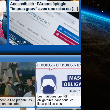
Accessibilité : l’Arcom épingle
“impots.gouv” avec une mise en (…)
09/07/2026
09/07/2026
Les masques bientôt
nt la CIA prépare les
obligatoires dans tous les
utions colorées
lieux publics clos