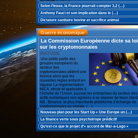
du climat. […] (…)
Selon l’Insee, la France pourrait compter 3,2 (…)
Anthony Fauci et son implication dans le (…)
Dictature sanitaire bovine et sacrifice animal
Guerre économique
La Commission Européenne dicte sa loi
sur les cryptomonnaies
05/07/2026
Une petite partie des
groupes européens du
secteur des
cryptomonnaies détient une
licence alors que les
nouvelles règles entrent en
vigueur La réglementation
MiCA, stricte et applicable à
l’échelle de l’Union, pousse les entreprises du secteur des
actifs numériques non agréées à se séparer de leurs client
NB : Binance, la plus importante plateforme d’échange de
cryptomonnaies au monde, (…)
Nouveau plan pour les Start Up « Une Europe un (…)
La finance verte sous psychotrope prédictif
Qu’est-ce que le projet d’« accord de Mar-a-Lago »
©