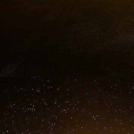
seek weapons of mass destruction to intimidate their neighb
responsible nations from helping allies and friends in strategi
When Saddam Hussein invaded Kuwait in 1990, the world join
community would have faced a very different situation had 
Like Saddam Hussein, some of today’s tyrants are gripped by
They hate our friends, they hate our values, they hate demo
little for the lives of their own people. In such a world, Col
To maintain peace, to protect our own citizens and our own a
more than the grim premise that we can destroy those who see
the world to re-think the unthinkable, and to find new ways t
Today’s world requires a new policy, a broad strategy of acti
We must work together with other like-minded nations to den
them. We must work with allies and friends who wish to join w
together we must deter anyone who would contemplate their
We need new concepts of deterrence that rely on both offen
based solely on the threat of nuclear retaliation. Defenses c
proliferation.