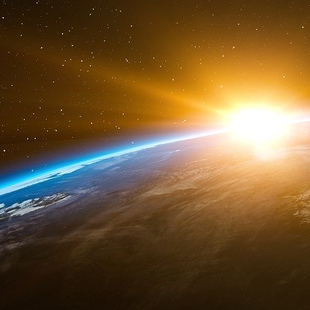
The Soviet Union had almost 1.5 million troops deep in the 
Hungary and East Germany. We used our nuclear weapons not 
nuclear weapons, but also to contain their conventional milit
Curtain into parts of Europe and Asia that were still free.
In that world, few other nations had nuclear weapons and mo
Britain and France. We worried about the proliferation of nuc
distant threat, not yet a reality.
Today, the sun comes up on a vastly different world. The Wal
is not yesterday’s Soviet Union. Its government is no longer 
not our enemy, but a country in transition with an opportunit
itself and its neighbors. The Iron Curtain no longer exists.
nations, and they are now our allies in NATO, together with
Yet, this is still a dangerous world, a less certain, a less 
still more have nuclear aspirations. Many have chemical a
the ballistic missile technology that would allow them to de
at incredible speeds. And a number of these countries are s
Most troubling of all, the list of these countries includes som
Cold War, today’s most urgent threat stems not from thousands
small number of missiles in the hands of these states, states