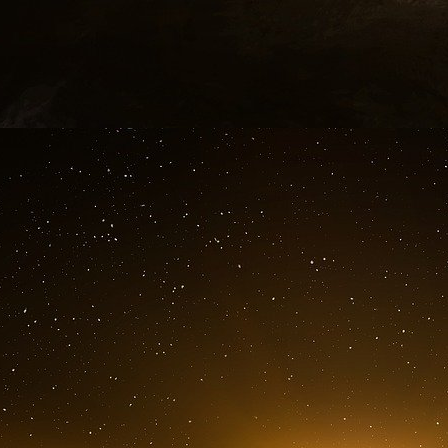
Russie finira par digérer la déplaisante n
constitué de plusieurs centaines de têtes n
n’importe quel bouclier antimissile.
Il est en revanche plus difficile de prévoir la ré
Chine est directement concernée. Elle ne dispo
stratégiques, qui seraient neutralisées par
rudimentaire. Si la Chine modernise son arsena
voisins est à craindre. A l’intérieur aussi,
oppositions de longue date, liées au coût e
fiabilité technique.
Le sénateur Joseph Biden
comité des affaires étrangères du Congrès a 
unilatéralement le traité ABM serait une gr
aucun argument convaincant expliquant pou
nécessiteraient de se retirer d’un traité q
dernières années ».
par Philippe Bolopion
Article publié le 13/12/2001