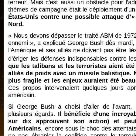
terreur. Mais c’est aussi un obstacle pour l’ad
thèmes de campagne était le déploiement d’un 
États-Unis contre une possible attaque d’
Nord.
« Nous devons dépasser le traité ABM de 1972
ennemi », a expliqué George Bush dès mardi, e
l’Amérique et ses alliés ne doivent pas être l
d’ériger les défenses indispensables contre l
que les talibans et les terroristes aient é
alliés de poids avec un missile balistique.
plus fragile et les enjeux auraient été bea
Ces propos intervenaient quelques jours aprè
américain.
Si George Bush a choisi d’aller de l’avant,
plusieurs égards.
Il bénéficie d’une incroya
sur dix approuvent son action) et peu
Américains
, encore sous le choc des attentat
ne pas ébranler la coalition contre le terro