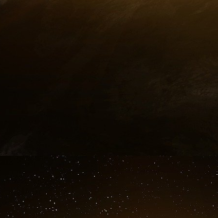
The preliminary work has produced some promising options 
provide this capability. If based at sea or on aircraft, such a
We have more work to do to determine the final form the defe
further. We recognize the technological difficulties we face a
assign the best people to this critical task.
We will evaluate what works and what does not. We know th
we will be able to build on our successes. When ready, and 
defenses to strengthen global security and stability.
I’ve made it clear from the very beginning that I would consul
allies who are also threatened by missiles and weapons of m
Today, I’m announcing the dispatch of high-level representati
Canada to discuss our common responsibility to create a new f
world of today. They will begin leaving next week.
The delegations will be headed by three men on this stage :
Deputies of the State Department, the Defense Department and 
an ongoing process of consultation, involving many people 
Secretaries.