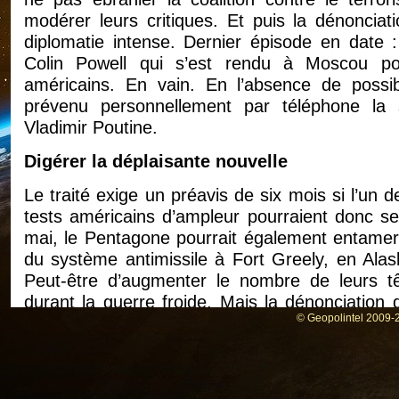
modérer leurs critiques. Et puis la dénonciat
diplomatie intense. Dernier épisode en date :
Colin Powell qui s’est rendu à Moscou pour
américains. En vain. En l’absence de poss
prévenu personnellement par téléphone la
Vladimir Poutine.
Digérer la déplaisante nouvelle
Le traité exige un préavis de six mois si l’un d
tests américains d’ampleur pourraient donc se
mai, le Pentagone pourrait également entamer
du système antimissile à Fort Greely, en Alas
Peut-être d’augmenter le nombre de leurs têt
durant la guerre froide. Mais la dénonciation 
© Geopolintel 2009-2
Lorsqu’il a rencontré Bush dans son ranch d
accepté que les États-Unis procèdent à des tes
que la Russie soit consultée avant chacun de ce
les États-Unis. Les conseillers du président 