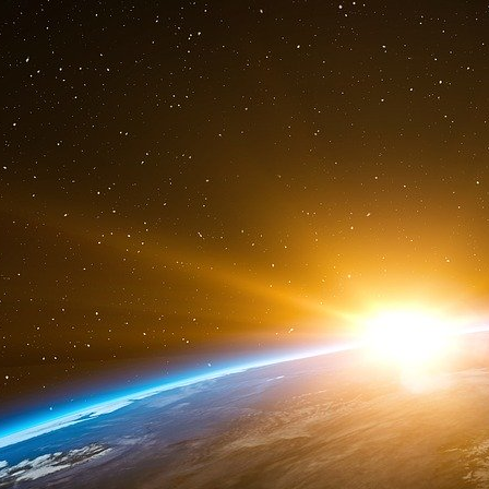
These will be real consultations. We are not presenting our f
made. We look forward to hearing their views, the views of ou
We will seek their input on all the issues surrounding the ne
other interested states, including China and Russia. Russia
a new foundation for world peace and security in the 21st ce
ABM Treaty that perpetuates a relationship based on distrust 
fundamental breakthroughs in technology during the last 30 yea
defending against the threats that face us, our allies and othe
That’s why we should work together to replace this Treaty wi
break from the past, and especially from the adversarial leg
should look to the future, not to the past. It should be reassu
openness, mutual confidence and real opportunities for coope
allow us to share information so that each nation can improve 
defend its people and territory. And perhaps one day, we can
I want to complete the work of changing our relationship fro
based on common responsibilities and common interests. We
not and must not be strategic adversaries. Russia and Americ
address today’s threats and pursue today’s opportunities. We