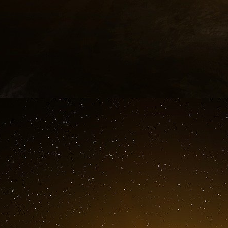
Colin Powell. Some of America’s finest statesmen have taug
this proud tradition forward, continuing to train tomorrow’s g
and continuing to provide the intellectual capital for our natio
This afternoon, I want us to thank back some 30 years to a far 
States and the Soviet Union were locked in a hostile rivalr
highly-armed threat to freedom and democracy. Far more than 
Our highest ideal was — and remains — individual liberty. T
Their totalitarian regime held much of Europe captive behind 
We didn’t trust them, and for good reason. Our deep differe
confrontation that resulted in thousands of nuclear weapons po
both the United States and the Soviet Union was based on a g
weapons at each other, because doing so would mean the en
We even went so far as to codify this relationship in a 1972 
would best be insured by leaving both sides completely open
and vivid. The Strategic Air Command had an airborne comma
day, ready in case the President ordered our strategic forces
ordnance.