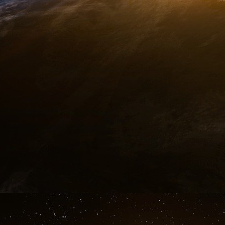
make us all safer.
This is a time for vision ; a time for a new way of thinking ;
stands its 24-hour-day vigil. We must all look at the world in
to come.
God bless. (Applause.)