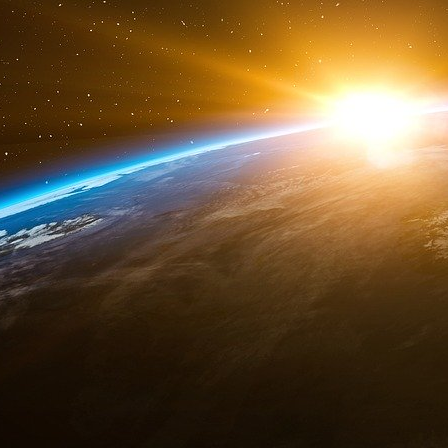
http://www.rfi.fr/actufr/articles/0...
[
1
]
Notes
[
1
]
Remarks by the President to Students and Faculty at Nat
Send to a Friend
Updated : 3/19/2007 Posted : 5/1/2001
May 1, 2001
Fort Lesley J. Mcnair
Washington, D.C.
THE PRESIDENT : Thank you very much, Mr. Secretary. I appr
Powell for being here as well. My National Security Advisor,
the Joint Chiefs, General Myers. I appreciate Admiral Clark 
most of all, I want to thank you, Admiral Gaffney, and the st
For almost 100 years, this campus has served as one of our c
about America’s national security. Some of America’s finest