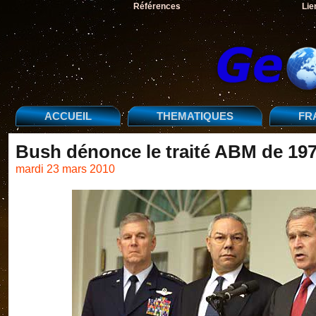
Références
Lie
ACCUEIL
THEMATIQUES
FR
Bush dénonce le traité ABM de 19
mardi 23 mars 2010