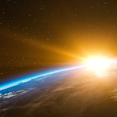
We need a new framework that allows us to build missile defen
To do so, we must move beyond the constraints of the 30 yea
present, or point us to the future. It enshrines the past. No t
that prohibits us from pursuing promising technology to defend
interests or in the interests of world peace.
This new framework must encourage still further cuts in nucl
play in our security and that of our allies. We can, and will, 
nuclear forces in a way that reflects the reality that the Cold 
I am committed to achieving a credible deterrent with the l
with our national security needs, including our obligations to
nuclear forces. The United States will lead by example to ach
world.
Several months ago, I asked Secretary of Defense Rumsfeld 
modes for effective missile defenses that could protect the U
allies. The Secretary has explored a number of complement
The Secretary has identified near-term options that could allo
threats. In some cases, we can draw on already established 
based capabilities to intercept missiles in mid-course or aft
substantial advantages of intercepting missiles early in their 